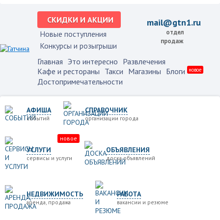
СКИДКИ И АКЦИИ
mail@gtn1.ru
отдел
Новые поступления
продаж
Конкурсы и розыгрыши
Главная
Это интересно
Развлечения
Кафе и рестораны
Такси
Магазины
Блоги
новое
Достопримечательности
АФИША
СПРАВОЧНИК
событий
организации города
новое
УСЛУГИ
ОБЪЯВЛЕНИЯ
сервисы и услуги
доска объявлений
НЕДВИЖИМОСТЬ
РАБОТА
аренда, продажа
вакансии и резюме