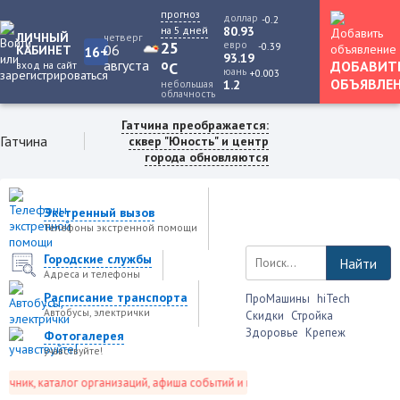
прогноз
доллар
-0.2
на 5 дней
80.93
ЛИЧНЫЙ
четверг
25
евро
-0.39
06
КАБИНЕТ
16+
93.19
августа
o
ДОБАВИТ
вход на сайт
C
юань
+0.003
ОБЪЯВЛЕ
небольшая
1.2
облачность
Гатчина преображается:
Гатчина
сквер "Юность" и центр
города обновляются
Экстренный вызов
Телефоны экстренной помощи
Городские службы
Найти
Адреса и телефоны
Расписание транспорта
ПроМашины
hiTech
Автобусы, электрички
Скидки
Стройка
Здоровье
Крепеж
Фотогалерея
учавствуйте!
ник, каталог организаций, афиша событий и не только это.