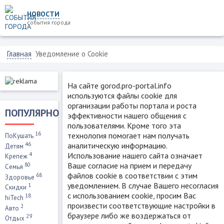
НОВОСТИ
события города
Главная
Уведомление о Cookie
На сайте gorod.pro-portal.info
используются файлы cookie для
организации работы портала и роста
ПОПУЛЯРНО
эффективности нашего общения с
пользователями. Кроме того эта
16
технология помогает нам получать
ПоКушать
46
аналитическую информацию.
Детям
Использование нашего сайта означает
4
Крепеж
Ваше согласие на прием и передачу
80
Семья
файлов cookie в соответствии с этим
68
Здоровье
уведомлением. В случае Вашего несогласия
1
Скидки
с использованием cookie, просим Вас
18
hiTech
произвести соответствующие настройки в
2
Авто
браузере либо же воздержаться от
29
Отдых