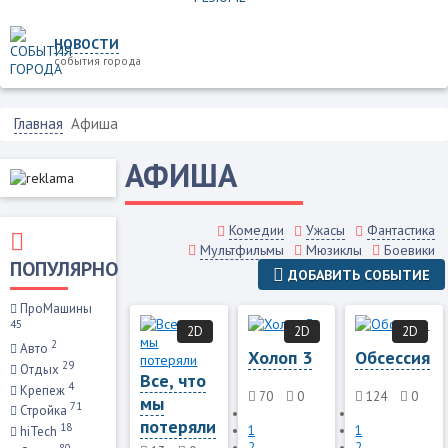
НОВОСТИ
события города
Главная
Афиша
АФИША
Комедии
Ужасы
Фантастика
Мультфильмы
Мюзиклы
Боевики
ПОПУЛЯРНО
ДОБАВИТЬ СОБЫТИЕ
ПроМашины
45
2D
2D
2D
2
Авто
Холоп 3
Обсессия
29
Отдых
Все, что
4
Крепеж
70
0
124
0
мы
71
Стройка
потеряли
18
1
1
hiTech
2
2
80