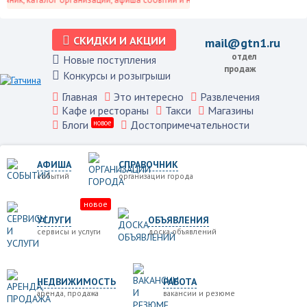
СКИДКИ И АКЦИИ
mail@gtn1.ru
отдел
Новые поступления
продаж
Конкурсы и розыгрыши
Главная
Это интересно
Развлечения
Кафе и рестораны
Такси
Магазины
Блоги
новое
Достопримечательности
АФИША
СПРАВОЧНИК
событий
организации города
новое
УСЛУГИ
ОБЪЯВЛЕНИЯ
сервисы и услуги
доска объявлений
НЕДВИЖИМОСТЬ
РАБОТА
аренда, продажа
вакансии и резюме