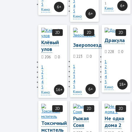
3
1
5
6+
4
6+
Кино
Кино
5
6+
Кино
2D
2D
2D
Дракула
Клёвый
Зверопоезд
улов
228
0
223
0
206
0
1
1
2
1
2
3
2
3
4
3
4
5
4
18+
5
5
Кино
6+
16+
Кино
Кино
2D
2D
2D
Рыжая
Не одна
Токсичный
Соня
дома 2
мститель