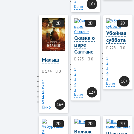
5
16+
Кино
2D
2D
2D
Убойная
Сказка о
суббота
царе
228
0
Салтане
1
Малыш
223
0
2
3
1
174
0
4
2
5
3
16+
1
Кино
4
2
5
3
12+
Кино
4
5
16+
Кино
2D
2D
2D
Волчок
Шальная