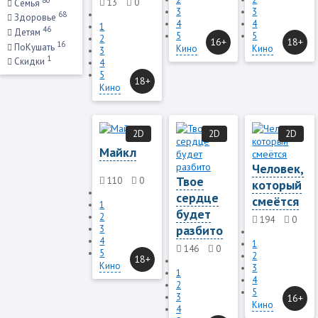
13
0
Семья
3
3
68
Здоровье
4
4
1
46
Детям
5
5
2
16+
18+
16
ПоКушать
Кино
Кино
3
1
Скидки
4
5
18+
Кино
2D
2D
2D
Майкл
Человек,
Твое
110
0
который
сердце
смеётся
1
будет
2
194
0
разбито
3
4
1
146
0
5
2
18+
Кино
3
1
4
2
5
3
16+
Кино
4