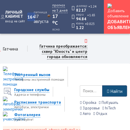
прогноз
доллар
+1.24
82.17
на 5 дней
ЛИЧНЫЙ
пятница
евро
+1.65
17
07
КАБИНЕТ
16+
94.84
августа
ДОБАВИТ
вход на сайт
o
C
юань
+0.023
ОБЪЯВЛЕ
1.22
ясно
Гатчина преображается:
Гатчина
сквер "Юность" и центр
города обновляются
Экстренный вызов
Телефоны экстренной помощи
Городские службы
Найти
Адреса и телефоны
Расписание транспорта
Стройка
ПоКушать
Автобусы, электрички
Здоровье
hiTech
Авто
Отдых
Фотогалерея
учавствуйте!
ик, каталог организаций, афиша событий и не только это.