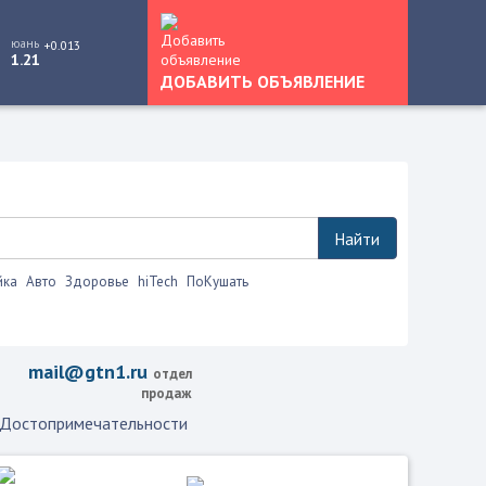
юань
+0.013
1.21
ДОБАВИТЬ ОБЪЯВЛЕНИЕ
Найти
йка
Авто
Здоровье
hiTech
ПоКушать
лько это.
mail@gtn1.ru
отдел
продаж
Достопримечательности