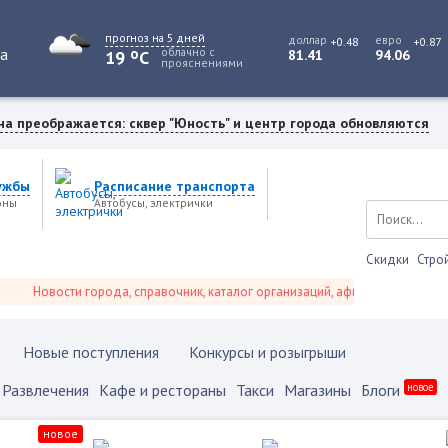
прогноз на 5 дней
доллар
евро
+0.48
+0.87
o
та
облачно с
19
C
81.41
94.06
прояснениями
на преображается: сквер "Юность" и центр города обновляются
ужбы
Расписание транспорта
оны
Автобусы, электрички
Скидки
Стро
Новости города, справочник, каталог организаций, афиша событий и не то
Новые поступления
Конкурсы и розыгрыши
Развлечения
Кафе и рестораны
Такси
Магазины
Блоги
новое
новое