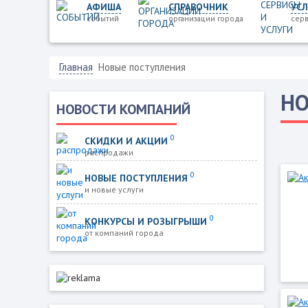
АФИША
СПРАВОЧНИК
УСЛ
событий
организации города
серв
Главная
Новые поступления
НО
НОВОСТИ КОМПАНИЙ
0
СКИДКИ И АКЦИИ
распродажи
0
НОВЫЕ ПОСТУПЛЕНИЯ
и новые услуги
0
КОНКУРСЫ И РОЗЫГРЫШИ
от компаний города