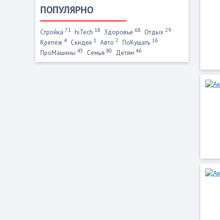
ПОПУЛЯРНО
71
18
68
29
Стройка
hiTech
Здоровье
Отдых
4
1
2
16
Крепеж
Скидки
Авто
ПоКушать
45
80
46
ПроМашины
Семья
Детям