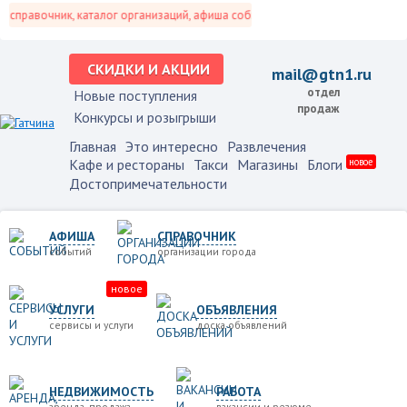
справочник, каталог организаций, афиша событий и не только это.
СКИДКИ И АКЦИИ
mail@gtn1.ru
отдел
Новые поступления
продаж
Конкурсы и розыгрыши
Главная
Это интересно
Развлечения
Кафе и рестораны
Такси
Магазины
Блоги
новое
Достопримечательности
АФИША
СПРАВОЧНИК
событий
организации города
новое
УСЛУГИ
ОБЪЯВЛЕНИЯ
сервисы и услуги
доска объявлений
НЕДВИЖИМОСТЬ
РАБОТА
аренда, продажа
вакансии и резюме