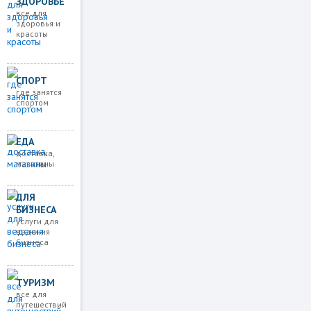
ЗДОРОВЬЕ
все для
здоровья и
красоты
СПОРТ
где занятся
спортом
ЕДА
доставка,
магазины
ДЛЯ
БИЗНЕСА
услуги для
ведения
бизнеса
ТУРИЗМ
все для
путешествий