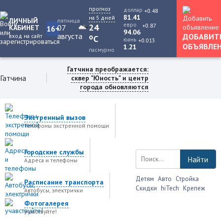
прогноз
доллар
+0.48
81.41
на 5 дней
ЛИЧНЫЙ
пятница
евро
+0.87
24
07
КАБИНЕТ
16+
94.06
августа
ДОБАВИТ
вход на сайт
o
C
юань
+0.013
ОБЪЯВЛЕ
1.21
пасмурно
Гатчина преображается:
Гатчина
сквер "Юность" и центр
города обновляются
Экстренный вызов
Телефоны экстренной помощи
Городские службы
Найти
Адреса и телефоны
Детям
Авто
Стройка
Расписание транспорта
Скидки
hiTech
Крепеж
Автобусы, электрички
Фотогалерея
учавствуйте!