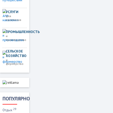
УСЛУГИ
для
населения
ПРОМЫШЛЕННОСТЬ
и
производство
СЕЛЬСКОЕ
ХОЗЯЙСТВО
и
фермерство
ПОПУЛЯРНО
29
Отдых