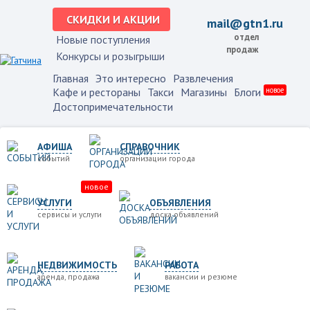
СКИДКИ И АКЦИИ
mail@gtn1.ru
отдел
Новые поступления
продаж
Конкурсы и розыгрыши
Главная
Это интересно
Развлечения
Кафе и рестораны
Такси
Магазины
Блоги
новое
Достопримечательности
АФИША
СПРАВОЧНИК
событий
организации города
новое
УСЛУГИ
ОБЪЯВЛЕНИЯ
сервисы и услуги
доска объявлений
НЕДВИЖИМОСТЬ
РАБОТА
аренда, продажа
вакансии и резюме