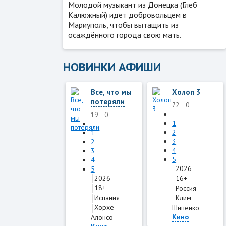
Молодой музыкант из Донецка (Глеб
Калюжный) идет добровольцем в
Мариуполь, чтобы вытащить из
осаждённого города свою мать.
НОВИНКИ АФИШИ
Все, что мы
Холоп 3
потеряли
72
0
19
0
1
2
1
3
2
4
3
5
4
2026
5
2026
16+
18+
Россия
Испания
Клим
Хорхе
Шипенко
Кино
Алонсо