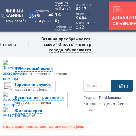
прогноз
доллар
0
на 5 дней
82.17
ЛИЧНЫЙ
суббота
14
евро
0
08
КАБИНЕТ
16+
ДОБАВИТ
94.84
августа
o
вход на сайт
C
юань
ОБЪЯВЛЕ
+0.003
небольшая
1.22
облачность
Гатчина преображается:
Гатчина
сквер "Юность" и центр
города обновляются
Экстренный вызов
Телефоны экстренной помощи
Городские службы
Найти
Адреса и телефоны
Расписание транспорта
Скидки
ПроМашины
Автобусы, электрички
Здоровье
Детям
Семья
hiTech
Фотогалерея
учавствуйте!
ода, справочник, каталог организаций, афиша событий и не только это.