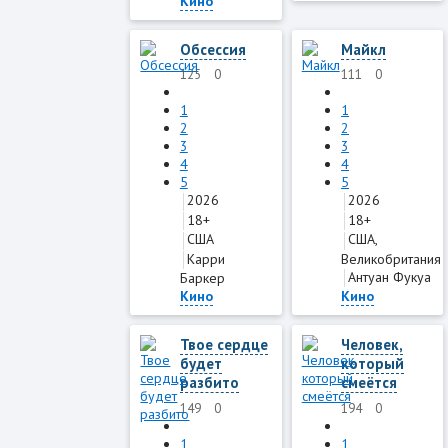
Кино
Обсессия
Майкл
125
0
111
0
1
1
2
2
3
3
4
4
5
5
2026
2026
18+
18+
США
США,
Карри
Великобритания
Антуан Фукуа
Баркер
Кино
Кино
Твое сердце
Человек,
будет
который
разбито
смеётся
149
0
194
0
1
1