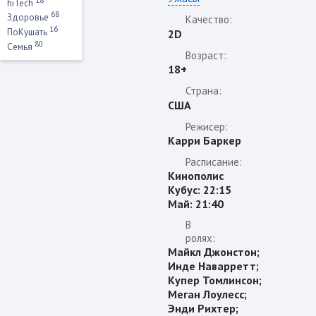
hiTech
68
Здоровье
Качество:
16
ПоКушать
2D
80
Семья
Возраст:
18+
Страна:
США
Режисер:
Карри Баркер
Расписание:
Кинополис
Кубус: 22:15
Май: 21:40
В
ролях:
Майкл Джонстон;
Инде Наварретт;
Купер Томлинсон;
Меган Лоулесс;
Энди Рихтер;