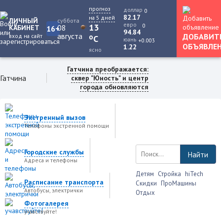
прогноз
доллар
0
82.17
на 5 дней
ЛИЧНЫЙ
суббота
евро
0
13
08
КАБИНЕТ
16+
94.84
августа
ДОБАВИТ
вход на сайт
o
C
юань
+0.003
ОБЪЯВЛЕ
1.22
ясно
Гатчина преображается:
Гатчина
сквер "Юность" и центр
города обновляются
Экстренный вызов
Телефоны экстренной помощи
Городские службы
Найти
Адреса и телефоны
Детям
Стройка
hiTech
Расписание транспорта
Скидки
ПроМашины
Автобусы, электрички
Отдых
Фотогалерея
учавствуйте!