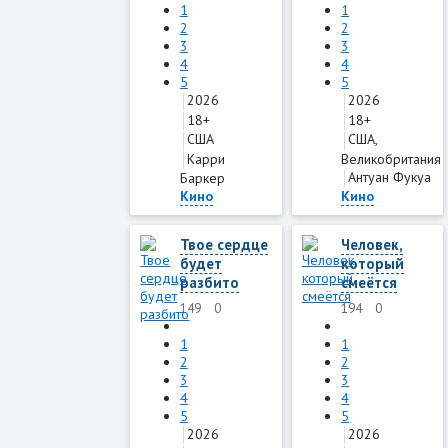
1
1
2
2
3
3
4
4
5
5
2026
2026
18+
18+
США
США,
Карри
Великобритания
Антуан Фукуа
Баркер
Кино
Кино
Твое сердце
Человек,
будет
который
разбито
смеётся
149
0
194
0
1
1
2
2
3
3
4
4
5
5
2026
2026