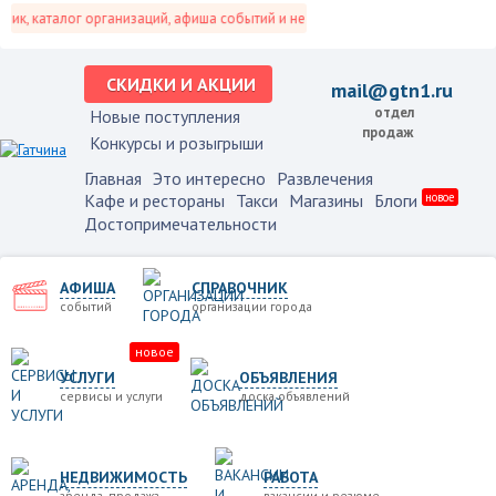
, каталог организаций, афиша событий и не только это.
СКИДКИ И АКЦИИ
mail@gtn1.ru
отдел
Новые поступления
продаж
Конкурсы и розыгрыши
Главная
Это интересно
Развлечения
Кафе и рестораны
Такси
Магазины
Блоги
новое
Достопримечательности
АФИША
СПРАВОЧНИК
событий
организации города
новое
УСЛУГИ
ОБЪЯВЛЕНИЯ
сервисы и услуги
доска объявлений
НЕДВИЖИМОСТЬ
РАБОТА
аренда, продажа
вакансии и резюме