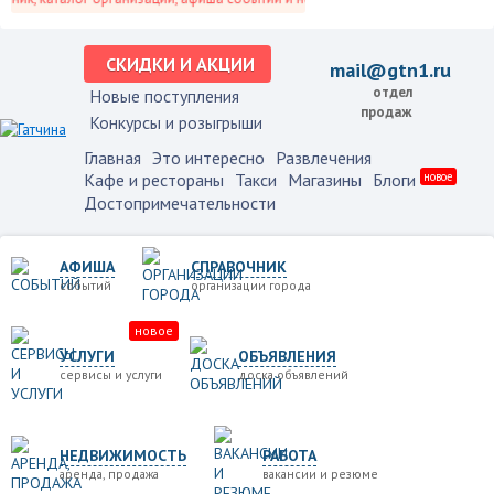
СКИДКИ И АКЦИИ
mail@gtn1.ru
отдел
Новые поступления
продаж
Конкурсы и розыгрыши
Главная
Это интересно
Развлечения
Кафе и рестораны
Такси
Магазины
Блоги
новое
Достопримечательности
АФИША
СПРАВОЧНИК
событий
организации города
новое
УСЛУГИ
ОБЪЯВЛЕНИЯ
сервисы и услуги
доска объявлений
НЕДВИЖИМОСТЬ
РАБОТА
аренда, продажа
вакансии и резюме