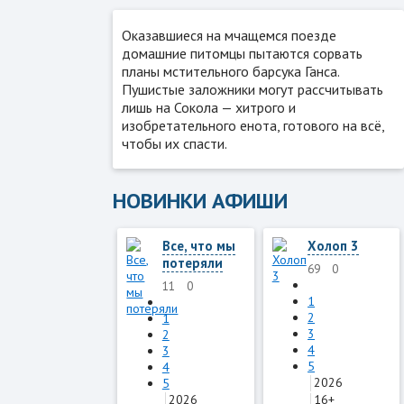
Оказавшиеся на мчащемся поезде
домашние питомцы пытаются сорвать
планы мстительного барсука Ганса.
Пушистые заложники могут рассчитывать
лишь на Сокола — хитрого и
изобретательного енота, готового на всё,
чтобы их спасти.
НОВИНКИ АФИШИ
Все, что мы
Холоп 3
потеряли
69
0
11
0
1
2
1
3
2
4
3
5
4
2026
5
2026
16+