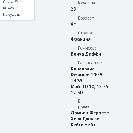
80
Семья
Качество:
18
hiTech
2D
16
ПоКушать
Возраст:
6+
Страна:
Франция
Режисер:
Бенуа Даффи
Расписание:
Кинополис
Гатчина: 10:45;
14:35
Май: 10:10; 12:55;
17:50
В
ролях:
Дамьен Ферретт,
Херв Джолли,
Кейси Чейз