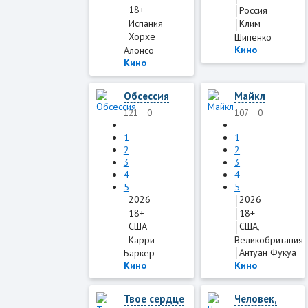
18+
Россия
Испания
Клим
Хорхе
Шипенко
Кино
Алонсо
Кино
Обсессия
Майкл
121
0
107
0
1
1
2
2
3
3
4
4
5
5
2026
2026
18+
18+
США
США,
Карри
Великобритания
Антуан Фукуа
Баркер
Кино
Кино
Твое сердце
Человек,