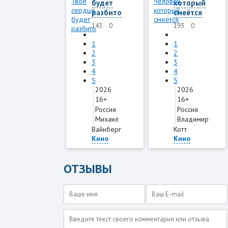
будет
который
разбито
смеётся
143
0
193
0
1
1
2
2
3
3
4
4
5
5
2026
2026
16+
16+
Россия
Россия
Михаил
Владимир
Вайнберг
Котт
Кино
Кино
ОТЗЫВЫ