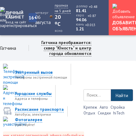
прогноз
доллар
+0.48
81.41
на 5 дней
ЛИЧНЫЙ
четверг
евро
+0.87
20
06
КАБИНЕТ
16+
94.06
августа
ДОБАВИТ
вход на сайт
o
C
юань
+0.013
ОБЪЯВЛЕ
1.21
ясно
Гатчина преображается:
Гатчина
сквер "Юность" и центр
города обновляются
Экстренный вызов
Телефоны экстренной помощи
Городские службы
Найти
Адреса и телефоны
Крепеж
Авто
Стройка
Расписание транспорта
Отдых
Скидки
hiTech
Автобусы, электрички
Фотогалерея
учавствуйте!
ик, каталог организаций, афиша событий и не только это.