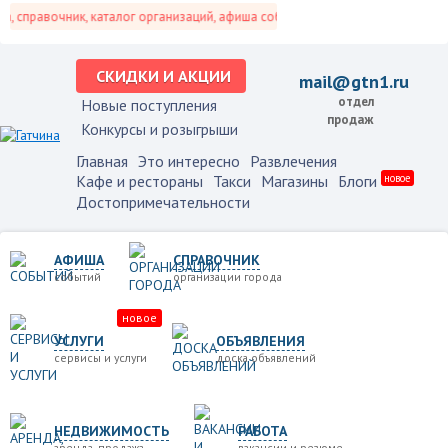
 справочник, каталог организаций, афиша событий и не только это.
СКИДКИ И АКЦИИ
mail@gtn1.ru
отдел
Новые поступления
продаж
Конкурсы и розыгрыши
Главная
Это интересно
Развлечения
Кафе и рестораны
Такси
Магазины
Блоги
новое
Достопримечательности
АФИША
СПРАВОЧНИК
событий
организации города
новое
УСЛУГИ
ОБЪЯВЛЕНИЯ
сервисы и услуги
доска объявлений
НЕДВИЖИМОСТЬ
РАБОТА
аренда, продажа
вакансии и резюме