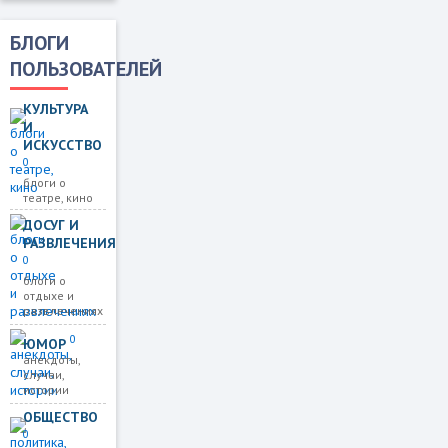
БЛОГИ
ПОЛЬЗОВАТЕЛЕЙ
КУЛЬТУРА
И
ИСКУССТВО
0
блоги о
театре, кино
ДОСУГ И
РАЗВЛЕЧЕНИЯ
0
блоги о
отдыхе и
развлечениях
0
ЮМОР
анекдоты,
случаи,
истории
ОБЩЕСТВО
0