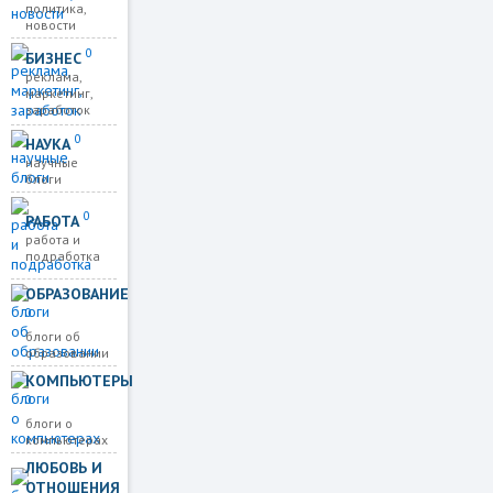
политика,
новости
0
БИЗНЕС
реклама,
маркетинг,
заработок
0
НАУКА
научные
блоги
0
РАБОТА
работа и
подработка
ОБРАЗОВАНИЕ
0
блоги об
образовании
КОМПЬЮТЕРЫ
0
блоги о
компьютерах
ЛЮБОВЬ И
ОТНОШЕНИЯ