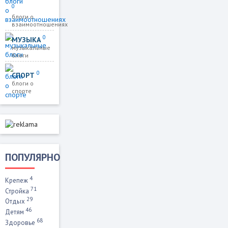
0
блоги о
взаимоотношениях
0
МУЗЫКА
музыкальные
блоги
0
СПОРТ
блоги о
спорте
ПОПУЛЯРНО
4
Крепеж
71
Стройка
29
Отдых
46
Детям
68
Здоровье