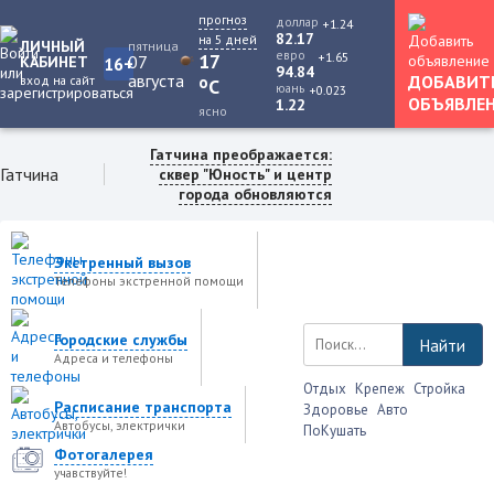
прогноз
доллар
+1.24
82.17
на 5 дней
ЛИЧНЫЙ
пятница
евро
+1.65
17
07
КАБИНЕТ
16+
94.84
августа
ДОБАВИТ
вход на сайт
o
C
юань
+0.023
ОБЪЯВЛЕ
1.22
ясно
Гатчина преображается:
Гатчина
сквер "Юность" и центр
города обновляются
Экстренный вызов
Телефоны экстренной помощи
Городские службы
Найти
Адреса и телефоны
Отдых
Крепеж
Стройка
Расписание транспорта
Здоровье
Авто
Автобусы, электрички
ПоКушать
Фотогалерея
учавствуйте!