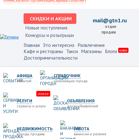
очник, каталог организаций, афиша событий и не только это.
СКИДКИ И АКЦИИ
mail@gtn1.ru
отдел
Новые поступления
продаж
Конкурсы и розыгрыши
Главная
Это интересно
Развлечения
Кафе и рестораны
Такси
Магазины
Блоги
новое
Достопримечательности
АФИША
СПРАВОЧНИК
событий
организации города
новое
УСЛУГИ
ОБЪЯВЛЕНИЯ
сервисы и услуги
доска объявлений
НЕДВИЖИМОСТЬ
РАБОТА
аренда, продажа
вакансии и резюме