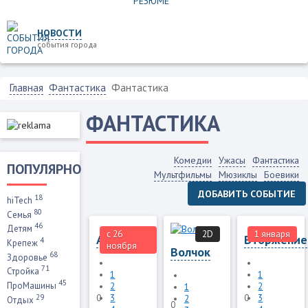
НОВОСТИ
события города
Главная
Фантастика
Фантастика
ФАНТАСТИКА
Комедии
Ужасы
Фантастика
ПОПУЛЯРНО
Мультфильмы
Мюзиклы
Боевики
ДОБАВИТЬ СОБЫТИЕ
18
hiTech
80
Семья
46
Детям
с 26
Imax3D
2D
1 января
Imax3D
Аквамен
Вторжение
4
Крепеж
ноября
Волчок
68
Здоровье
71
Стройка
1
1
45
ПроМашины
2
2
1
29
0
3
0
3
2
Отдых
0