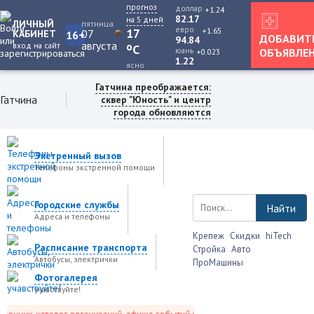
прогноз
доллар
+1.24
82.17
на 5 дней
ЛИЧНЫЙ
пятница
евро
+1.65
17
07
КАБИНЕТ
16+
ДОБАВИТ
94.84
августа
вход на сайт
o
C
юань
ОБЪЯВЛЕ
+0.023
1.22
ясно
Гатчина преображается:
Гатчина
сквер "Юность" и центр
города обновляются
Экстренный вызов
Телефоны экстренной помощи
Городские службы
Найти
Адреса и телефоны
Крепеж
Скидки
hiTech
Расписание транспорта
Стройка
Авто
Автобусы, электрички
ПроМашины
Фотогалерея
учавствуйте!