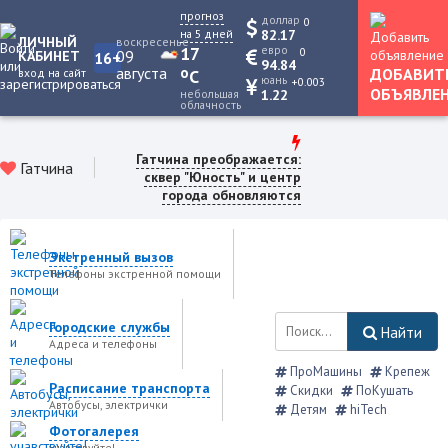
прогноз
доллар
0
на 5 дней
82.17
ЛИЧНЫЙ
воскресенье
17
евро
0
09
КАБИНЕТ
16+
94.84
августа
o
ДОБАВИТ
вход на сайт
C
юань
+0.003
ОБЪЯВЛЕ
небольшая
1.22
облачность
Гатчина преображается:
Гатчина
сквер "Юность" и центр
города обновляются
Экстренный вызов
Телефоны экстренной помощи
Городские службы
Найти
Адреса и телефоны
ПроМашины
Крепеж
Расписание транспорта
Скидки
ПоКушать
Автобусы, электрички
Детям
hiTech
Фотогалерея
учавствуйте!