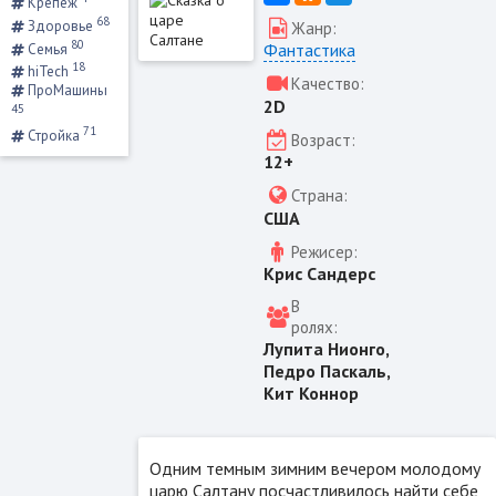
Крепеж
68
Здоровье
Жанр:
80
Фантастика
Семья
18
hiTech
Качество:
ПроМашины
2D
45
71
Стройка
Возраст:
12+
Страна:
США
Режисер:
Крис Сандерс
В
ролях:
Лупита Нионго,
Педро Паскаль,
Кит Коннор
Одним темным зимним вечером молодому
царю Салтану посчастливилось найти себе