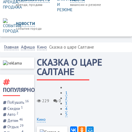
аренда, продажа
вакансии и резюме
НОВОСТИ
события города
Главная
Афиша
Кино
Сказка о царе Салтане
СКАЗКА О ЦАРЕ
САЛТАНЕ
ПОПУЛЯРНО
1
2
229
0
16
ПоКушать
3
1
4
Скидки
2
5
Авто
Кино
46
Детям
29
Отдых
4