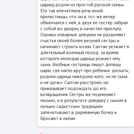
царицу родом из простой русской семьи.
Его так впечатлила речь юной
прелестницы, что он в тот же вечер
обвенчался с ней, а двух ее сестер забрал
с собой во дворец в качестве прислуги.
Однако коварные девушки не разделяют
счастья своей более везучей сестры и
начинают строить козни. Салтан уезжает в
длительный военный поход, за время
которого молодая царица рожает ему
сына. Злобные сестрицы пишут депешу
царю, где нагло врут про ребенка: дескать,
родила царица неведомо кого, «и не сына
и не дочь». Салтан расстроен, но
приказывает подождать до его
возвращения. Сестры же подменяют
письмо, и в результате девушку с сыном в
лучших садистских традициях
запечатывают в деревянную бочку и
бросают в океан.