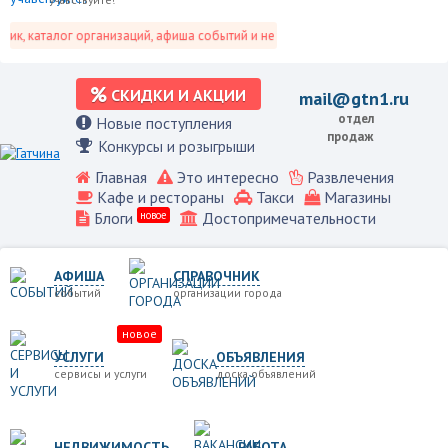
, каталог организаций, афиша событий и не только это.
СКИДКИ И АКЦИИ
mail@gtn1.ru
отдел
Новые поступления
продаж
Конкурсы и розыгрыши
Главная
Это интересно
Развлечения
Кафе и рестораны
Такси
Магазины
Блоги
новое
Достопримечательности
АФИША
СПРАВОЧНИК
событий
организации города
новое
УСЛУГИ
ОБЪЯВЛЕНИЯ
сервисы и услуги
доска объявлений
НЕДВИЖИМОСТЬ
РАБОТА