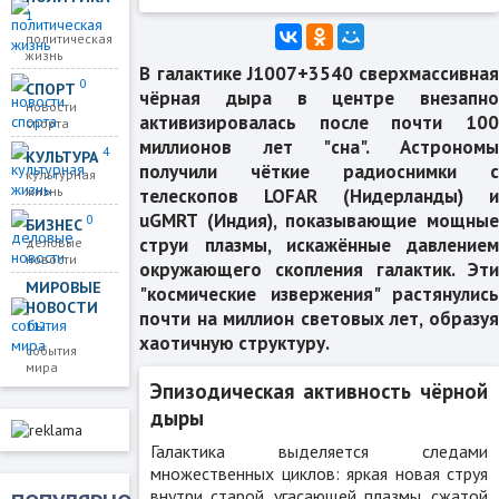
1
политическая
жизнь
В галактике J1007+3540 сверхмассивная
0
СПОРТ
чёрная дыра в центре внезапно
новости
активизировалась после почти 100
спорта
миллионов лет "сна". Астрономы
4
КУЛЬТУРА
получили чёткие радиоснимки с
культурная
жизнь
телескопов LOFAR (Нидерланды) и
uGMRT (Индия), показывающие мощные
0
БИЗНЕС
струи плазмы, искажённые давлением
деловые
новости
окружающего скопления галактик. Эти
МИРОВЫЕ
"космические извержения" растянулись
НОВОСТИ
почти на миллион световых лет, образуя
112
хаотичную структуру.
события
мира
Эпизодическая активность чёрной
дыры
Галактика выделяется следами
множественных циклов: яркая новая струя
внутри старой, угасающей плазмы, сжатой