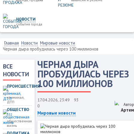
НОВОСТИ
события города
Главная
Новости
Мировые новости
Черная дыра пробудилась через 100 миллионов
ЧЕРНАЯ ДЫРА
ВСЕ
ПРОБУДИЛАСЬ ЧЕРЕЗ
НОВОСТИ
100 МИЛЛИОНОВ
ПРОИСШЕСТВИЯ
0
криминал,
17.04.2026, 23:49
93
ДТП
Автор
0
ОБЩЕСТВО
Артем
Мировые новости
332
общественная
жизнь
ПОЛИТИКА