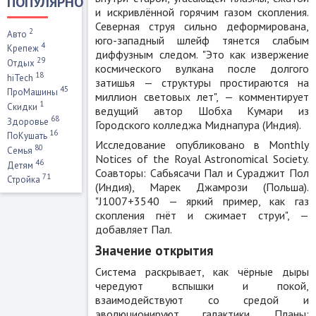
ПОПУЛЯРНО
и искривлённой горячим газом скопления.
Северная струя сильно деформирована,
2
Авто
юго-западный шлейф тянется слабым
4
Крепеж
диффузным следом. "Это как извержение
29
Отдых
космического вулкана после долгого
18
hiTech
затишья — структуры простираются на
45
ПроМашины
миллион световых лет", — комментирует
1
Скидки
ведущий автор Шобха Кумари из
68
Здоровье
Городского колледжа Миднапура (Индия).
16
ПоКушать
Исследование опубликовано в Monthly
80
Семья
Notices of the Royal Astronomical Society.
46
Детям
Соавторы: Сабьясачи Пал и Сураджит Пол
71
Стройка
(Индия), Марек Джамрози (Польша).
"J1007+3540 — яркий пример, как газ
скопления гнёт и сжимает струи", —
добавляет Пал.
Значение открытия
Система раскрывает, как чёрные дыры
чередуют вспышки и покой,
взаимодействуют со средой и
эволюционируют галактики. Планы: