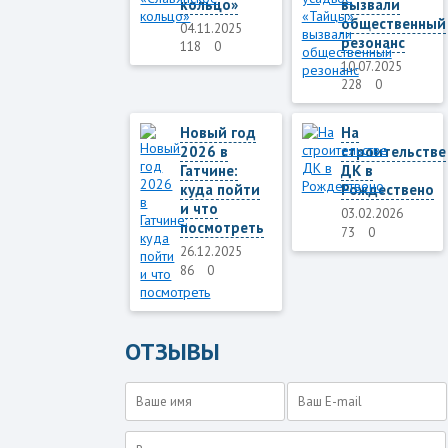
кольцо»
вызвали
общественный
04.11.2025
резонанс
118
0
10.07.2025
228
0
Новый год
На
2026 в
строительстве
Гатчине:
ДК в
куда пойти
Рождествено
и что
03.02.2026
посмотреть
73
0
26.12.2025
86
0
ОТЗЫВЫ