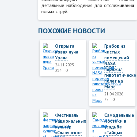
детальные наблюдения для отслеживания
новых струй.
ПОХОЖИЕ НОВОСТИ
Открыта
Грибок из
новая луна
чистых
Урана
помещений
NASA
24.11.2025
пережил
214
0
гипотетически
полет на
Марс
21.04.2026
78
0
Фестиваль
Самодельные
национальных
мостики в
культур
усадьбе
«Славянское
«Тайцы»