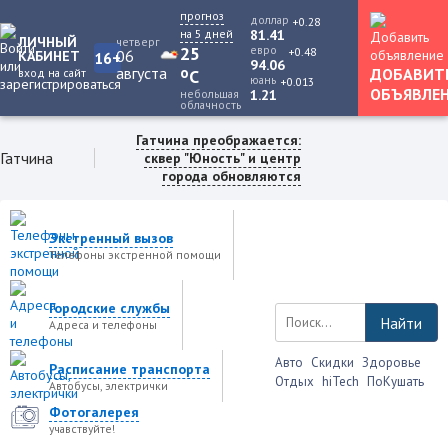
прогноз
доллар
+0.28
на 5 дней
81.41
ЛИЧНЫЙ
четверг
25
евро
+0.48
06
КАБИНЕТ
16+
94.06
августа
o
ДОБАВИТ
вход на сайт
C
юань
+0.013
ОБЪЯВЛЕ
небольшая
1.21
облачность
Гатчина преображается:
Гатчина
сквер "Юность" и центр
города обновляются
Экстренный вызов
Телефоны экстренной помощи
Городские службы
Найти
Адреса и телефоны
Авто
Скидки
Здоровье
Расписание транспорта
Отдых
hiTech
ПоКушать
Автобусы, электрички
Фотогалерея
учавствуйте!