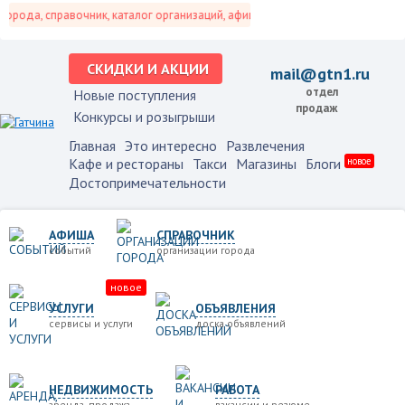
рода, справочник, каталог организаций, афиша событий и не только это.
СКИДКИ И АКЦИИ
mail@gtn1.ru
отдел
Новые поступления
продаж
Конкурсы и розыгрыши
Главная
Это интересно
Развлечения
Кафе и рестораны
Такси
Магазины
Блоги
новое
Достопримечательности
АФИША
СПРАВОЧНИК
событий
организации города
новое
УСЛУГИ
ОБЪЯВЛЕНИЯ
сервисы и услуги
доска объявлений
НЕДВИЖИМОСТЬ
РАБОТА
аренда, продажа
вакансии и резюме