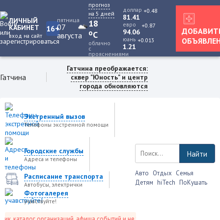
прогноз
доллар
+0.48
на 5 дней
81.41
ЛИЧНЫЙ
пятница
18
евро
+0.87
07
КАБИНЕТ
16+
ДОБАВИТ
94.06
o
C
августа
вход на сайт
юань
ОБЪЯВЛЕ
+0.013
облачно
1.21
с
прояснениями
Гатчина преображается:
Гатчина
сквер "Юность" и центр
города обновляются
Экстренный вызов
Телефоны экстренной помощи
Городские службы
Найти
Адреса и телефоны
Авто
Отдых
Семья
Расписание транспорта
Детям
hiTech
ПоКушать
Автобусы, электрички
Фотогалерея
учавствуйте!
 каталог организаций, афиша событий и не только это.