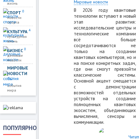
Мировые новости
жизнь
В 2026 году квантовые
0
СПОРТ
технологии вступают в новый
новости
этап развития:
спорта
исследовательские центры и
4
КУЛЬТУРА
технологические компании
культурная
всё больше
жизнь
сосредотачиваются не
0
БИЗНЕС
только на создании
деловые
квантовых компьютеров, но и
новости
на поиске конкретных задач,
МИРОВЫЕ
где они смогут превзойти
НОВОСТИ
классические системы.
112
Основной акцент смещается
события
с демонстрации
мира
возможностей отдельных
устройств на создание
полноценных квантовых
экосистем, объединяющих
вычисления, сенсоры и
коммуникации.
ПОПУЛЯРНО
Читат