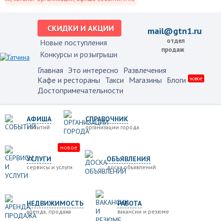
СКИДКИ И АКЦИИ
mail@gtn1.ru
отдел
Новые поступления
продаж
Конкурсы и розыгрыши
Главная
Это интересно
Развлечения
Кафе и рестораны
Такси
Магазины
Блоги
новое
Достопримечательности
АФИША
СПРАВОЧНИК
событий
организации города
новое
УСЛУГИ
ОБЪЯВЛЕНИЯ
сервисы и услуги
доска объявлений
НЕДВИЖИМОСТЬ
РАБОТА
аренда, продажа
вакансии и резюме