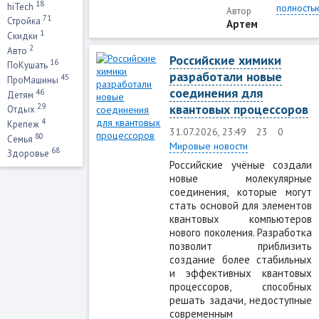
18
hiTech
полность
Автор
71
Стройка
Артем
1
Скидки
2
Авто
Российские химики
16
ПоКушать
разработали новые
45
ПроМашины
соединения для
46
Детям
квантовых процессоров
29
Отдых
4
Крепеж
31.07.2026, 23:49
23
0
80
Семья
Мировые новости
68
Здоровье
Российские учёные создали
новые молекулярные
соединения, которые могут
стать основой для элементов
квантовых компьютеров
нового поколения. Разработка
позволит приблизить
создание более стабильных
и эффективных квантовых
процессоров, способных
решать задачи, недоступные
современным