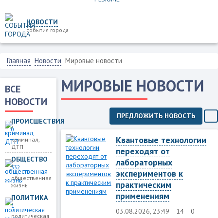
НОВОСТИ
события города
Главная
Новости
Мировые новости
МИРОВЫЕ НОВОСТИ
ВСЕ
НОВОСТИ
ПРЕДЛОЖИТЬ НОВОСТЬ
ПРОИСШЕСТВИЯ
0
Квантовые технологии
криминал,
ДТП
переходят от
ОБЩЕСТВО
лабораторных
332
экспериментов к
общественная
практическим
жизнь
применениям
ПОЛИТИКА
1
03.08.2026, 23:49
14
0
политическая