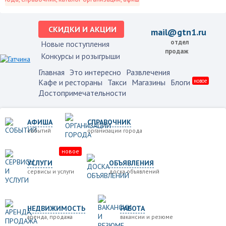
СКИДКИ И АКЦИИ
mail@gtn1.ru
отдел
Новые поступления
продаж
Конкурсы и розыгрыши
Главная
Это интересно
Развлечения
Кафе и рестораны
Такси
Магазины
Блоги
новое
Достопримечательности
АФИША
СПРАВОЧНИК
событий
организации города
новое
УСЛУГИ
ОБЪЯВЛЕНИЯ
сервисы и услуги
доска объявлений
НЕДВИЖИМОСТЬ
РАБОТА
аренда, продажа
вакансии и резюме