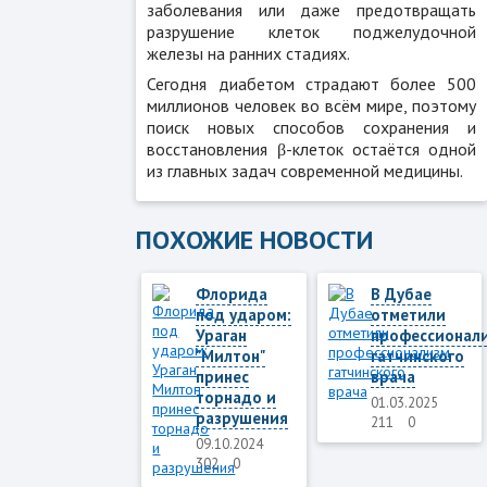
заболевания или даже предотвращать
разрушение клеток поджелудочной
железы на ранних стадиях.
Сегодня диабетом страдают более 500
миллионов человек во всём мире, поэтому
поиск новых способов сохранения и
восстановления β-клеток остаётся одной
из главных задач современной медицины.
ПОХОЖИЕ НОВОСТИ
Флорида
В Дубае
под ударом:
отметили
Ураган
профессионал
"Милтон"
гатчинского
принес
врача
торнадо и
01.03.2025
разрушения
211
0
09.10.2024
302
0