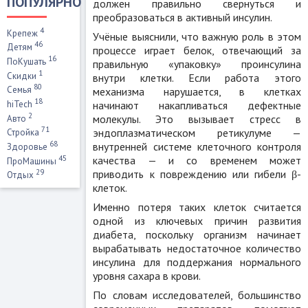
ПОПУЛЯРНО
должен правильно свернуться и
преобразоваться в активный инсулин.
4
Крепеж
Учёные выяснили, что важную роль в этом
46
Детям
процессе играет белок, отвечающий за
16
ПоКушать
правильную «упаковку» проинсулина
1
Скидки
внутри клетки. Если работа этого
80
Семья
механизма нарушается, в клетках
18
начинают накапливаться дефектные
hiTech
2
молекулы. Это вызывает стресс в
Авто
71
эндоплазматическом ретикулуме —
Стройка
68
внутренней системе клеточного контроля
Здоровье
45
качества — и со временем может
ПроМашины
приводить к повреждению или гибели β-
29
Отдых
клеток.
Именно потеря таких клеток считается
одной из ключевых причин развития
диабета, поскольку организм начинает
вырабатывать недостаточное количество
инсулина для поддержания нормального
уровня сахара в крови.
По словам исследователей, большинство