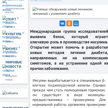
1
политическая
жизнь
0
СПОРТ
новости
спорта
Международная группа исследователей
4
КУЛЬТУРА
выявила белок, который играет
культурная
ключевую роль в производстве инсулина.
жизнь
Открытие может помочь в разработке
0
БИЗНЕС
новых методов лечения диабета,
деловые
новости
направленных не на компенсацию
МИРОВЫЕ
симптомов, а на устранение одной из
НОВОСТИ
причин заболевания.
112
события
мира
Инсулин вырабатывается в специальных β-
клетках поджелудочной железы. Однако
прежде чем стать полноценным гормоном,
он существует в виде молекулы-
предшественника — проинсулина. Для
нормальной работы организма проинсулин