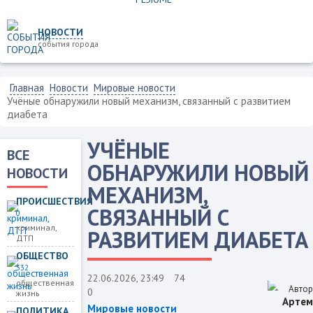
НОВОСТИ
события города
Главная
Новости
Мировые новости
Учёные обнаружили новый механизм, связанный с развитием
диабета
УЧЁНЫЕ
ВСЕ
ОБНАРУЖИЛИ НОВЫЙ
НОВОСТИ
МЕХАНИЗМ,
ПРОИСШЕСТВИЯ
СВЯЗАННЫЙ С
0
криминал,
РАЗВИТИЕМ ДИАБЕТА
ДТП
ОБЩЕСТВО
332
22.06.2026, 23:49
74
общественная
Автор
0
жизнь
Артем
Мировые новости
ПОЛИТИКА