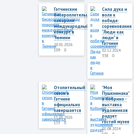
Гатчинские
Сила духа и
бисероплетельщицы
воля к
покорили
победе:
международный
соревнования
конкурс в
"Люди как
Тюмени
люди" в
Гатчине
20.01.2026
109
0
02.12.2024
338
0
Отопительный
"Моя
сезон в
Пушкиниана"
Гатчине
в Кобрино -
официально
выставка
завершается
художников
радует
11.05.2026
гостей музея
153
0
01.08.2024