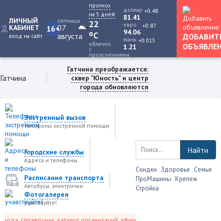
прогноз
доллар
+0.48
на 5 дней
81.41
ЛИЧНЫЙ
пятница
22
евро
+0.87
07
КАБИНЕТ
16+
94.06
o
C
августа
ДОБАВИТ
вход на сайт
юань
+0.013
облачно
ОБЪЯВЛЕ
1.21
с
прояснениями
Гатчина преображается:
Гатчина
сквер "Юность" и центр
города обновляются
Экстренный вызов
Телефоны экстренной помощи
Найти
Городские службы
Адреса и телефоны
Скидки
Здоровье
Семья
Расписание транспорта
ПроМашины
Крепеж
Автобусы, электрички
Стройка
Фотогалерея
учавствуйте!
да, справочник, каталог организаций, афиша событий и не только это.