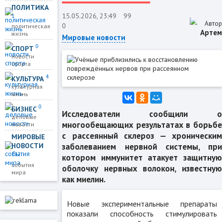
ПОЛИТИКА
15.05.2026, 23:49
99
1
Автор
0
политическая
Артем
жизнь
Мировые новости
0
СПОРТ
новости
спорта
4
КУЛЬТУРА
культурная
жизнь
0
БИЗНЕС
Исследователи сообщили о
деловые
многообещающих результатах в борьбе
новости
с рассеянный склероз — хроническим
МИРОВЫЕ
заболеванием нервной системы, при
НОВОСТИ
112
котором иммунитет атакует защитную
события
оболочку нервных волокон, известную
мира
как миелин.
Новые экспериментальные препараты
показали способность стимулировать