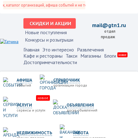
каталог организаций, афиша событий и не только это.
СКИДКИ И АКЦИИ
mail@gtn1.ru
отдел
Новые поступления
продаж
Конкурсы и розыгрыши
Главная
Это интересно
Развлечения
Кафе и рестораны
Такси
Магазины
Блоги
новое
Достопримечательности
АФИША
СПРАВОЧНИК
событий
организации города
новое
УСЛУГИ
ОБЪЯВЛЕНИЯ
сервисы и услуги
доска объявлений
НЕДВИЖИМОСТЬ
РАБОТА
аренда, продажа
вакансии и резюме