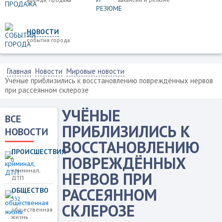
НОВОСТИ
события города
Главная
Новости
Мировые новости
Учёные приблизились к восстановлению повреждённых нервов
при рассеянном склерозе
УЧЁНЫЕ
ВСЕ
ПРИБЛИЗИЛИСЬ К
НОВОСТИ
ВОССТАНОВЛЕНИЮ
ПРОИСШЕСТВИЯ
ПОВРЕЖДЁННЫХ
0
криминал,
НЕРВОВ ПРИ
ДТП
РАССЕЯННОМ
ОБЩЕСТВО
332
СКЛЕРОЗЕ
общественная
жизнь