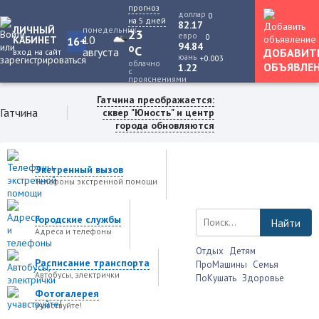
прогноз
доллар
0
на 5 дней
82.17
ЛИЧНЫЙ
понедельник
23
евро
0
10
КАБИНЕТ
16+
94.84
o
C
августа
ДОБАВИТ
вход на сайт
юань
+0.003
облачно
ОБЪЯВЛЕ
1.22
с
прояснениями
Гатчина преображается:
Гатчина
сквер "Юность" и центр
города обновляются
Экстренный вызов
Телефоны экстренной помощи
Городские службы
Найти
Адреса и телефоны
Отдых
Детям
Расписание транспорта
ПроМашины
Семья
Автобусы, электрички
ПоКушать
Здоровье
Фотогалерея
учавствуйте!