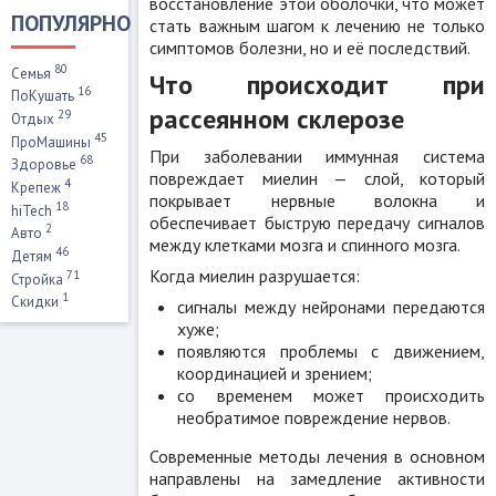
восстановление этой оболочки, что может
ПОПУЛЯРНО
стать важным шагом к лечению не только
симптомов болезни, но и её последствий.
80
Семья
Что происходит при
16
ПоКушать
рассеянном склерозе
29
Отдых
45
ПроМашины
При заболевании иммунная система
68
Здоровье
повреждает миелин — слой, который
4
Крепеж
покрывает нервные волокна и
18
hiTech
обеспечивает быструю передачу сигналов
2
Авто
между клетками мозга и спинного мозга.
46
Детям
Когда миелин разрушается:
71
Стройка
1
Скидки
сигналы между нейронами передаются
хуже;
появляются проблемы с движением,
координацией и зрением;
со временем может происходить
необратимое повреждение нервов.
Современные методы лечения в основном
направлены на замедление активности