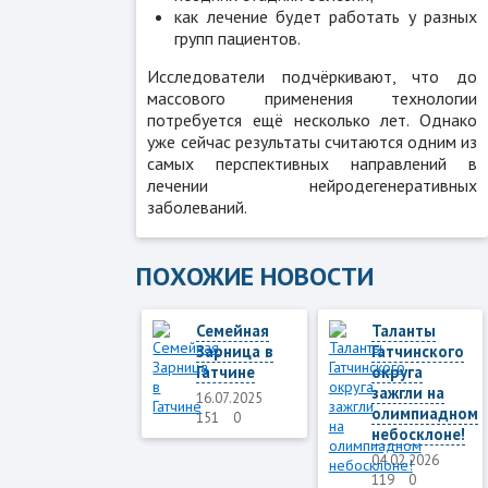
как лечение будет работать у разных
групп пациентов.
Исследователи подчёркивают, что до
массового применения технологии
потребуется ещё несколько лет. Однако
уже сейчас результаты считаются одним из
самых перспективных направлений в
лечении нейродегенеративных
заболеваний.
ПОХОЖИЕ НОВОСТИ
Семейная
Таланты
Зарница в
Гатчинского
Гатчине
округа
зажгли на
16.07.2025
олимпиадном
151
0
небосклоне!
04.02.2026
119
0