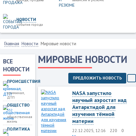
НОВОСТИ
события города
Главная
Новости
Мировые новости
МИРОВЫЕ НОВОСТИ
ВСЕ
НОВОСТИ
ПРЕДЛОЖИТЬ НОВОСТЬ
ПРОИСШЕСТВИЯ
0
NASA запустило
криминал,
ДТП
научный аэростат над
ОБЩЕСТВО
Антарктидой для
332
изучения тёмной
общественная
материи
жизнь
ПОЛИТИКА
22.12.2025, 12:16
220
0
1