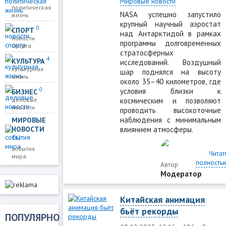
Мировые новости
политическая
NASA успешно запустило
жизнь
крупный научный аэростат
0
СПОРТ
над Антарктидой в рамках
новости
программы долговременных
спорта
стратосферных
4
КУЛЬТУРА
исследований. Воздушный
культурная
шар поднялся на высоту
жизнь
около 35–40 километров, где
0
условия близки к
БИЗНЕС
космическим и позволяют
деловые
новости
проводить высокоточные
наблюдения с минимальным
МИРОВЫЕ
влиянием атмосферы.
НОВОСТИ
112
события
Читат
мира
полность
Автор
Модератор
Китайская анимация
бьёт рекорды
ПОПУЛЯРНО