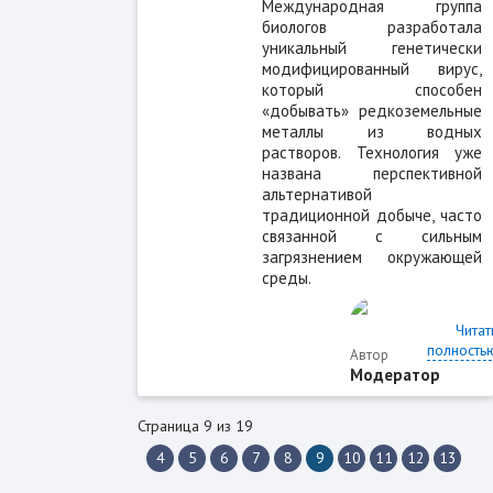
Международная группа
биологов разработала
уникальный генетически
модифицированный вирус,
который способен
«добывать» редкоземельные
металлы из водных
растворов. Технология уже
названа перспективной
альтернативой
традиционной добыче, часто
связанной с сильным
загрязнением окружающей
среды.
Читат
полность
Автор
Модератор
Страница 9 из 19
4
5
6
7
8
9
10
11
12
13