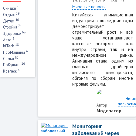
19.12.2025, 12:16
186
0
Мировые новости
1
Скидки
29
Китайская анимационная
Отдых
индустрия в последние годы
46
Детям
демонстрирует
71
Стройка
стремительный рост и всё
68
Здоровье
чаще устанавливает
2
Авто
кассовые рекорды — как
18
hiTech
внутри страны, так и на
45
ПроМашины
международном рынке.
80
Семья
Анимация стала одним из
16
ПоКушать
главных драйверов
4
Крепеж
китайского кинопроката,
обгоняя по сборам многие
игровые фильмы.
Читат
полность
Автор
Модератор
Мониторинг
заболеваний через