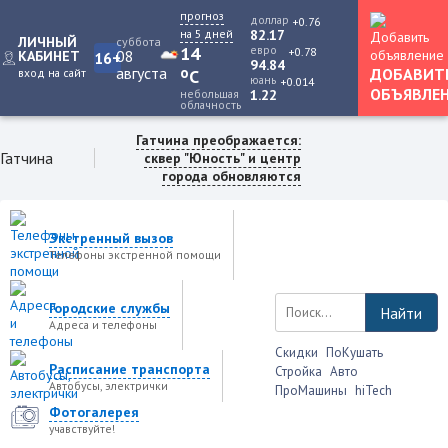
прогноз
доллар
+0.76
на 5 дней
82.17
ЛИЧНЫЙ
суббота
14
евро
+0.78
08
КАБИНЕТ
16+
94.84
августа
o
ДОБАВИТ
вход на сайт
C
юань
+0.014
ОБЪЯВЛЕ
небольшая
1.22
облачность
Гатчина преображается:
Гатчина
сквер "Юность" и центр
города обновляются
Экстренный вызов
Телефоны экстренной помощи
Городские службы
Найти
Адреса и телефоны
Скидки
ПоКушать
Расписание транспорта
Стройка
Авто
Автобусы, электрички
ПроМашины
hiTech
Фотогалерея
учавствуйте!