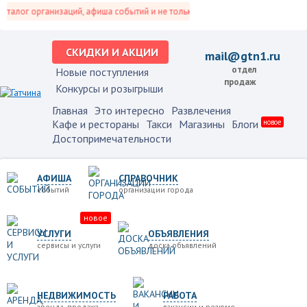
талог организаций, афиша событий и не только это.
СКИДКИ И АКЦИИ
mail@gtn1.ru
отдел
Новые поступления
продаж
Конкурсы и розыгрыши
Главная
Это интересно
Развлечения
Кафе и рестораны
Такси
Магазины
Блоги
новое
Достопримечательности
АФИША
СПРАВОЧНИК
событий
организации города
новое
УСЛУГИ
ОБЪЯВЛЕНИЯ
сервисы и услуги
доска объявлений
НЕДВИЖИМОСТЬ
РАБОТА
аренда, продажа
вакансии и резюме