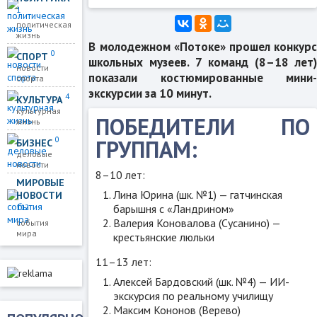
1
политическая
жизнь
В молодежном «Потоке» прошел конкурс
0
СПОРТ
школьных музеев. 7 команд (8–18 лет)
новости
показали костюмированные мини-
спорта
экскурсии за 10 минут.
4
КУЛЬТУРА
культурная
ПОБЕДИТЕЛИ ПО
жизнь
0
ГРУППАМ:
БИЗНЕС
деловые
новости
8–10 лет:
МИРОВЫЕ
Лина Юрина (шк. №1) — гатчинская
НОВОСТИ
барышня с «Ландрином»
112
Валерия Коновалова (Сусанино) —
события
мира
крестьянские люльки
11–13 лет:
Алексей Бардовский (шк. №4) — ИИ-
экскурсия по реальному училищу
Максим Кононов (Верево)