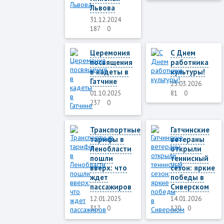
Львова
31.12.2024
187
0
Церемония
С Днем
посвящения
работника
в кадеты в
культуры!
Гатчине
25.03.2026
81
0
01.10.2025
237
0
Транспортные
Гатчинские
тарифы в
ветераны
Ленобласти
открыли
пошли
теннисный
вверх: что
сезон: яркие
ждет
победы в
пассажиров
Сиверском
12.01.2025
14.01.2026
317
0
120
0