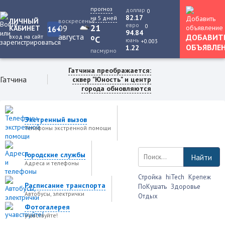
прогноз
доллар
0
82.17
на 5 дней
ЛИЧНЫЙ
воскресенье
евро
0
21
09
КАБИНЕТ
16+
94.84
августа
ДОБАВИТ
вход на сайт
o
C
юань
+0.003
ОБЪЯВЛЕ
1.22
пасмурно
Гатчина преображается:
Гатчина
сквер "Юность" и центр
города обновляются
Экстренный вызов
Телефоны экстренной помощи
Городские службы
Найти
Адреса и телефоны
Стройка
hiTech
Крепеж
Расписание транспорта
ПоКушать
Здоровье
Автобусы, электрички
Отдых
Фотогалерея
учавствуйте!