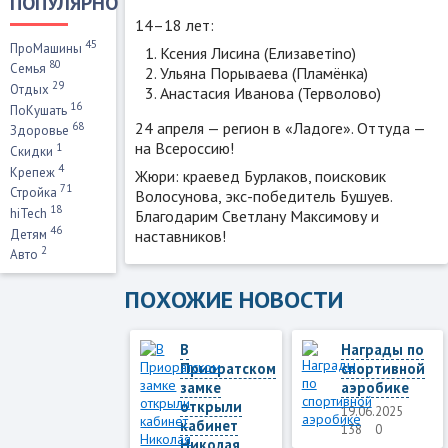
ПОПУЛЯРНО
14–18 лет:
45
ПроМашины
Ксения Лисина (Елизаветino)
80
Семья
Ульяна Порываева (Пламёнка)
29
Отдых
Анастасия Иванова (Терволово)
16
ПоКушать
24 апреля — регион в «Ладоге». Оттуда —
68
Здоровье
на Всероссию!
1
Скидки
4
Крепеж
Жюри: краевед Бурлаков, поисковик
71
Стройка
Волосунова, экс-победитель Бушуев.
18
hiTech
Благодарим Светлану Максимову и
46
наставников!
Детям
2
Авто
ПОХОЖИЕ НОВОСТИ
В
Награды по
Приоратском
спортивной
замке
аэробике
открыли
19.06.2025
кабинет
138
0
Николая