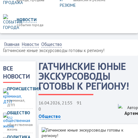
НОВОСТИ
события города
Главная
Новости
Общество
Гатчинские юные экскурсоводы готовы к региону!
ГАТЧИНСКИЕ ЮНЫЕ
ВСЕ
ЭКСКУРСОВОДЫ
НОВОСТИ
ГОТОВЫ К РЕГИОНУ!
ПРОИСШЕСТВИЯ
0
криминал,
16.04.2026, 21:55
91
ДТП
Автор
0
ОБЩЕСТВО
Артем
Общество
332
общественная
жизнь
ПОЛИТИКА