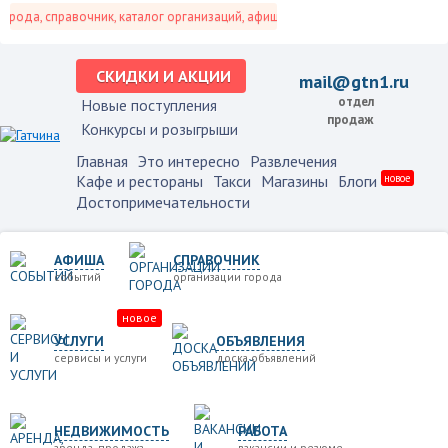
ода, справочник, каталог организаций, афиша событий и не только это.
СКИДКИ И АКЦИИ
mail@gtn1.ru
отдел
Новые поступления
продаж
Конкурсы и розыгрыши
Главная
Это интересно
Развлечения
Кафе и рестораны
Такси
Магазины
Блоги
новое
Достопримечательности
АФИША
СПРАВОЧНИК
событий
организации города
новое
УСЛУГИ
ОБЪЯВЛЕНИЯ
сервисы и услуги
доска объявлений
НЕДВИЖИМОСТЬ
РАБОТА
аренда, продажа
вакансии и резюме