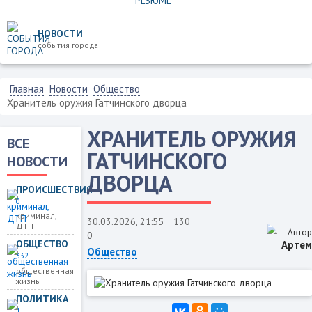
НОВОСТИ
события города
Главная
Новости
Общество
Хранитель оружия Гатчинского дворца
ХРАНИТЕЛЬ ОРУЖИЯ
ВСЕ
ГАТЧИНСКОГО
НОВОСТИ
ДВОРЦА
ПРОИСШЕСТВИЯ
0
криминал,
30.03.2026, 21:55
130
ДТП
Автор
0
ОБЩЕСТВО
Артем
Общество
332
общественная
жизнь
ПОЛИТИКА
1