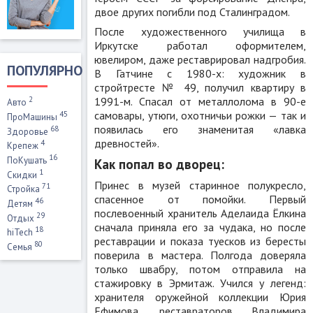
двое других погибли под Сталинградом.
После художественного училища в
Иркутске работал оформителем,
ювелиром, даже реставрировал надгробия.
ПОПУЛЯРНО
В Гатчине с 1980-х: художник в
стройтресте № 49, получил квартиру в
1991-м. Спасал от металлолома в 90-е
2
Авто
самовары, утюги, охотничьи рожки — так и
45
ПроМашины
появилась его знаменитая «лавка
68
Здоровье
древностей».
4
Крепеж
16
ПоКушать
Как попал во дворец:
1
Скидки
Принес в музей старинное полукресло,
71
Стройка
спасенное от помойки. Первый
46
Детям
послевоенный хранитель Аделаида Ёлкина
29
Отдых
сначала приняла его за чудака, но после
18
hiTech
реставрации и показа туесков из бересты
80
Семья
поверила в мастера. Полгода доверяла
только швабру, потом отправила на
стажировку в Эрмитаж. Учился у легенд:
хранителя оружейной коллекции Юрия
Ефимова, реставраторов Владимира