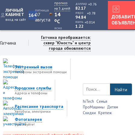
прогноз
доллар
+0.76
82.17
на 5 дней
ЛИЧНЫЙ
пятница
евро
+0.78
14
07
КАБИНЕТ
16+
ДОБАВИТ
94.84
августа
вход на сайт
o
C
юань
ОБЪЯВЛЕ
+0.014
1.22
ясно
Гатчина преображается:
Гатчина
сквер "Юность" и центр
города обновляются
Экстренный вызов
Телефоны экстренной помощи
Городские службы
Найти
Адреса и телефоны
hiTech
Семья
Расписание транспорта
ПроМашины
Детям
Автобусы, электрички
Скидки
Крепеж
Фотогалерея
учавствуйте!