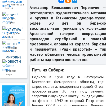
политическая
Александр Вениаминович Перепечин —
жизнь
реставратор художественного металла
0
СПОРТ
и оружия в Гатчинском дворце-музее.
новости
Более 30 лет он бережно
спорта
восстанавливает уникальную коллекцию
4
КУЛЬТУРА
Арсенальной галереи: инкрустацию
культурная
жизнь
прикладов серебряной и золотой
0
проволокой, оправы из коралла, бирюзы
БИЗНЕС
деловые
и перламутра. «Ради красоты!» — так
новости
мастер объясняет месяцы кропотливой
МИРОВЫЕ
работы над одним пистолетом.
НОВОСТИ
112
Путь из Сибири:
события
мира
Родился в 1958 году в шахтерском
Киселёвске (Кемеровская область), где
вырос под звук похоронных маршей. Отец,
проработавший 30 лет под землей,
запретил сыну идти в шахту. Три дяди ушли
на фронт в 1942-м: старший Петр стал
Героем СССР за форсирование Днепра,