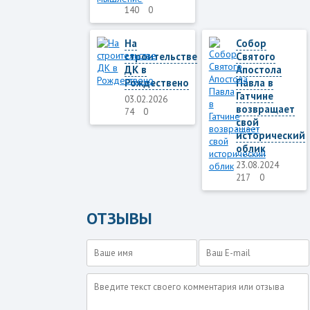
140
0
На
Собор
строительстве
Святого
ДК в
Апостола
Рождествено
Павла в
Гатчине
03.02.2026
возвращает
74
0
свой
исторический
облик
23.08.2024
217
0
ОТЗЫВЫ