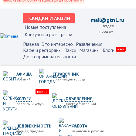
ик, каталог организаций, афиша событий и не только это.
СКИДКИ И АКЦИИ
mail@gtn1.ru
отдел
Новые поступления
продаж
Конкурсы и розыгрыши
Главная
Это интересно
Развлечения
Кафе и рестораны
Такси
Магазины
Блоги
новое
Достопримечательности
АФИША
СПРАВОЧНИК
событий
организации города
новое
УСЛУГИ
ОБЪЯВЛЕНИЯ
сервисы и услуги
доска объявлений
НЕДВИЖИМОСТЬ
РАБОТА
аренда, продажа
вакансии и резюме