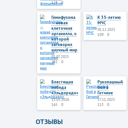
125
0
Гемифузома
К 35-летию
— новая
МЧС
клеточная
01.12.2025
органелла, о
109
0
которой
заговорил
научный мир
01.07.2025
282
0
Блестящая
Рукопашный
победа
бой в
«Эльдорадо»
Гатчине
13.05.2026
27.11.2025
165
0
113
0
ОТЗЫВЫ