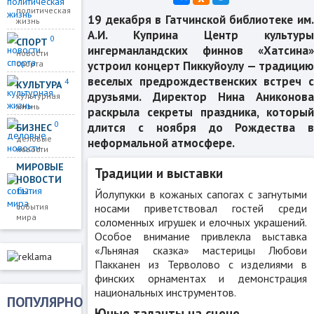
политическая
19 декабря в Гатчинской библиотеке им.
жизнь
А.И. Куприна Центр культуры
0
СПОРТ
ингерманландских финнов «Хатсина»
новости
устроил концерт Пиккуйоулу — традицию
спорта
веселых предрождественских встреч с
4
КУЛЬТУРА
друзьями. Директор Нина Аниконова
культурная
жизнь
раскрыла секреты праздника, который
0
длится с ноября до Рождества в
БИЗНЕС
деловые
неформальной атмосфере.
новости
МИРОВЫЕ
Традиции и выставки
НОВОСТИ
112
Йолупукки в кожаных сапогах с загнутыми
носами приветствовал гостей среди
события
мира
соломенных игрушек и елочных украшений.
Особое внимание привлекла выставка
«Льняная сказка» мастерицы Любови
Пакканен из Терволово с изделиями в
финских орнаментах и демонстрация
национальных инструментов.
ПОПУЛЯРНО
Юные таланты на сцене