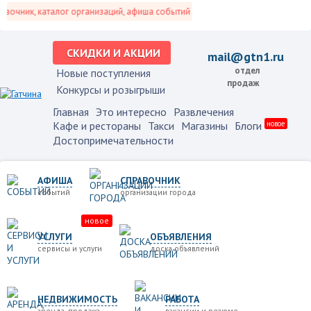
очник, каталог организаций, афиша событий и не только это.
СКИДКИ И АКЦИИ
mail@gtn1.ru
отдел
Новые поступления
продаж
Конкурсы и розыгрыши
Главная
Это интересно
Развлечения
Кафе и рестораны
Такси
Магазины
Блоги
новое
Достопримечательности
АФИША
СПРАВОЧНИК
событий
организации города
новое
УСЛУГИ
ОБЪЯВЛЕНИЯ
сервисы и услуги
доска объявлений
НЕДВИЖИМОСТЬ
РАБОТА
аренда, продажа
вакансии и резюме