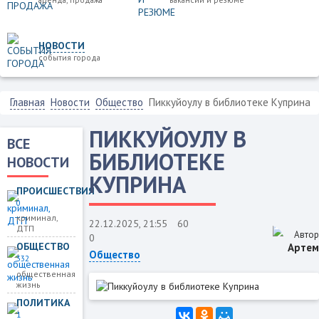
НОВОСТИ
события города
Главная
Новости
Общество
Пиккуйоулу в библиотеке Куприна
ПИККУЙОУЛУ В
ВСЕ
БИБЛИОТЕКЕ
НОВОСТИ
КУПРИНА
ПРОИСШЕСТВИЯ
0
криминал,
22.12.2025, 21:55
60
ДТП
Автор
0
ОБЩЕСТВО
Артем
Общество
332
общественная
жизнь
ПОЛИТИКА
1