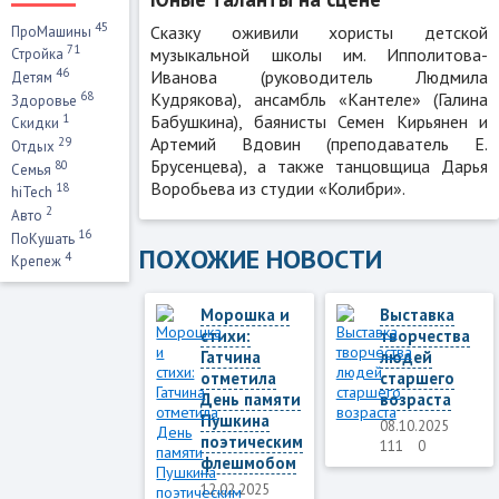
45
Сказку оживили хористы детской
ПроМашины
71
музыкальной школы им. Ипполитова-
Стройка
46
Иванова (руководитель Людмила
Детям
68
Кудрякова), ансамбль «Кантеле» (Галина
Здоровье
Бабушкина), баянисты Семен Кирьянен и
1
Скидки
Артемий Вдовин (преподаватель Е.
29
Отдых
Брусенцева), а также танцовщица Дарья
80
Семья
Воробьева из студии «Колибри».
18
hiTech
2
Авто
16
ПоКушать
ПОХОЖИЕ НОВОСТИ
4
Крепеж
Морошка и
Выставка
стихи:
творчества
Гатчина
людей
отметила
старшего
День памяти
возраста
Пушкина
08.10.2025
поэтическим
111
0
флешмобом
12.02.2025