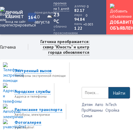
прогноз
доллар
0
на 5 дней
82.17
ЛИЧНЫЙ
понедельник
23
евро
0
10
КАБИНЕТ
16+
94.84
o
C
августа
ДОБАВИТ
вход на сайт
юань
+0.003
облачно
ОБЪЯВЛЕ
1.22
с
прояснениями
Гатчина преображается:
Гатчина
сквер "Юность" и центр
города обновляются
Экстренный вызов
Телефоны экстренной помощи
Городские службы
Найти
Адреса и телефоны
Детям
Авто
hiTech
Расписание транспорта
ПроМашины
Стройка
Автобусы, электрички
Семья
Фотогалерея
учавствуйте!