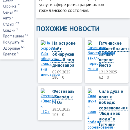
Детям
услуг в сфере регистрации актов
71
Стройка
гражданского состояния.
80
Семья
2
Авто
29
Отдых
ПОХОЖИЕ НОВОСТИ
1
Скидки
45
ПроМашины
16
ПоКушать
На острове
Гатчинские
68
Уайт
баскетболистк
Здоровье
4
обнаружен
заняли
Крепеж
новый вид
первое
динозавра
место
05.09.2025
12.12.2025
180
0
62
0
Фестиваль
Сила духа и
«Вперёд к
воля к
ГТО»
победе:
соревнования
28.10.2025
"Люди как
105
0
люди" в
Гатчине