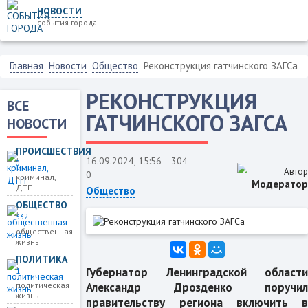
НОВОСТИ
события города
Главная
Новости
Общество
Реконструкция гатчинского ЗАГСа
РЕКОНСТРУКЦИЯ
ВСЕ
ГАТЧИНСКОГО ЗАГСА
НОВОСТИ
ПРОИСШЕСТВИЯ
16.09.2024, 15:56
304
0
Автор
0
криминал,
Модератор
ДТП
Общество
ОБЩЕСТВО
332
общественная
жизнь
ПОЛИТИКА
Губернатор Ленинградской области
1
Александр Дрозденко поручил
политическая
жизнь
правительству региона включить в