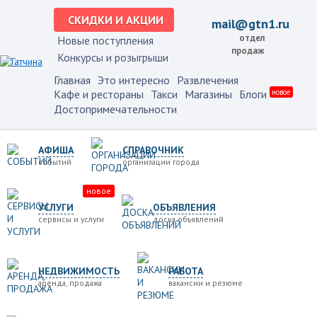
СКИДКИ И АКЦИИ
mail@gtn1.ru
отдел
Новые поступления
продаж
Конкурсы и розыгрыши
Главная
Это интересно
Развлечения
Кафе и рестораны
Такси
Магазины
Блоги
новое
Достопримечательности
АФИША
СПРАВОЧНИК
событий
организации города
новое
УСЛУГИ
ОБЪЯВЛЕНИЯ
сервисы и услуги
доска объявлений
НЕДВИЖИМОСТЬ
РАБОТА
аренда, продажа
вакансии и резюме