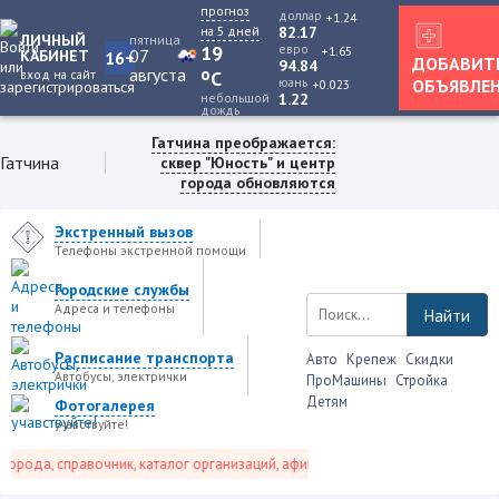
прогноз
доллар
+1.24
на 5 дней
82.17
ЛИЧНЫЙ
пятница
19
евро
+1.65
07
КАБИНЕТ
16+
ДОБАВИТ
94.84
августа
o
вход на сайт
C
юань
ОБЪЯВЛЕ
+0.023
небольшой
1.22
дождь
Гатчина преображается:
Гатчина
сквер "Юность" и центр
города обновляются
Экстренный вызов
Телефоны экстренной помощи
Городские службы
Адреса и телефоны
Найти
Расписание транспорта
Авто
Крепеж
Скидки
Автобусы, электрички
ПроМашины
Стройка
Детям
Фотогалерея
учавствуйте!
рода, справочник, каталог организаций, афиша событий и не только это.