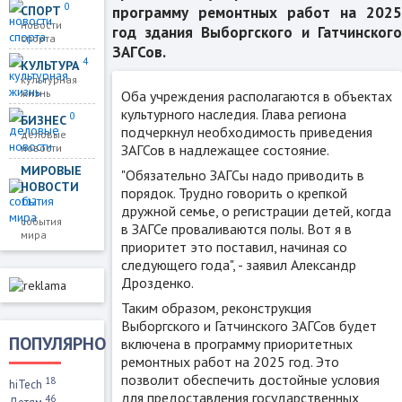
0
СПОРТ
программу ремонтных работ на 2025
новости
год здания Выборгского и Гатчинского
спорта
ЗАГСов.
4
КУЛЬТУРА
культурная
жизнь
Оба учреждения располагаются в объектах
культурного наследия. Глава региона
0
БИЗНЕС
подчеркнул необходимость приведения
деловые
ЗАГСов в надлежащее состояние.
новости
МИРОВЫЕ
"Обязательно ЗАГСы надо приводить в
НОВОСТИ
порядок. Трудно говорить о крепкой
112
дружной семье, о регистрации детей, когда
события
в ЗАГСе проваливаются полы. Вот я в
мира
приоритет это поставил, начиная со
следующего года", - заявил Александр
Дрозденко.
Таким образом, реконструкция
Выборгского и Гатчинского ЗАГСов будет
ПОПУЛЯРНО
включена в программу приоритетных
ремонтных работ на 2025 год. Это
позволит обеспечить достойные условия
18
hiTech
для предоставления государственных
46