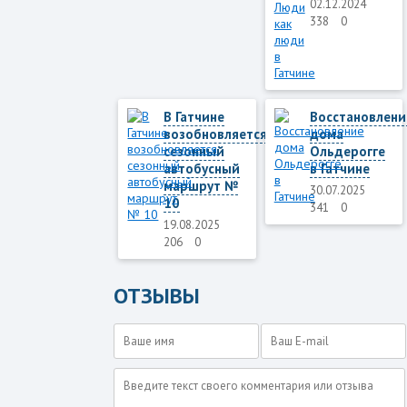
02.12.2024
338
0
В Гатчине
Восстановлени
возобновляется
дома
сезонный
Ольдерогге
автобусный
в Гатчине
маршрут №
30.07.2025
10
341
0
19.08.2025
206
0
ОТЗЫВЫ