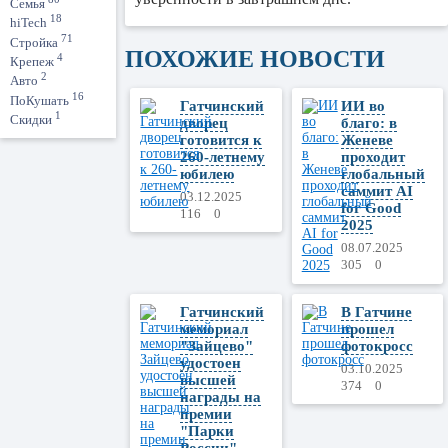
Семья
18
hiTech
71
Стройка
ПОХОЖИЕ НОВОСТИ
4
Крепеж
2
Авто
16
ПоКушать
Гатчинский
ИИ во
1
Скидки
дворец
благо: в
готовится к
Женеве
260-летнему
проходит
юбилею
глобальный
саммит AI
03.12.2025
for Good
116
0
2025
08.07.2025
305
0
Гатчинский
В Гатчине
мемориал
прошел
"Зайцево"
фотокросс
удостоен
03.10.2025
высшей
374
0
награды на
премии
"Парки
России"