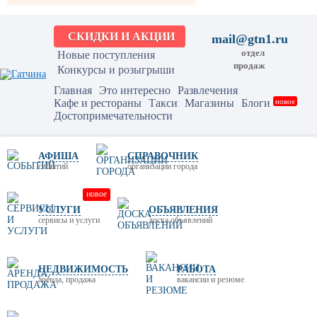
СКИДКИ И АКЦИИ
mail@gtn1.ru
отдел
Новые поступления
продаж
Конкурсы и розыгрыши
Главная
Это интересно
Развлечения
Кафе и рестораны
Такси
Магазины
Блоги
новое
Достопримечательности
АФИША
СПРАВОЧНИК
событий
организации города
новое
УСЛУГИ
ОБЪЯВЛЕНИЯ
сервисы и услуги
доска объявлений
НЕДВИЖИМОСТЬ
РАБОТА
аренда, продажа
вакансии и резюме