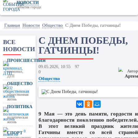
НОВОСТИ
события города
Главная
Новости
Общество
С Днем Победы, гатчинцы!
С ДНЕМ ПОБЕДЫ,
ВСЕ
ГАТЧИНЦЫ!
НОВОСТИ
ПРОИСШЕСТВИЯ
0
09.05.2026, 10:55
97
Автор
криминал,
0
Артем
ДТП
Общество
ОБЩЕСТВО
332
общественная
жизнь
ПОЛИТИКА
1
9 Мая — это день памяти, гордости и
политическая
благодарности поколению победителей.
жизнь
В этот великий праздник жители
Гатчины вместе со всей страной
0
СПОРТ
новости спорта