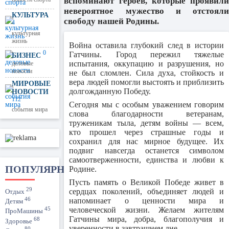
вспоминают героев, которые проявили
невероятное мужество и отстояли
КУЛЬТУРА
свободу нашей Родины.
4
культурная
жизнь
Война оставила глубокий след в истории
0
Гатчины. Город пережил тяжелые
БИЗНЕС
испытания, оккупацию и разрушения, но
деловые
новости
не был сломлен. Сила духа, стойкость и
вера людей помогли выстоять и приблизить
МИРОВЫЕ
долгожданную Победу.
НОВОСТИ
112
Сегодня мы с особым уважением говорим
события мира
слова благодарности ветеранам,
труженикам тыла, детям войны — всем,
кто прошел через страшные годы и
сохранил для нас мирное будущее. Их
подвиг навсегда останется символом
самоотверженности, единства и любви к
ПОПУЛЯРНО
Родине.
Пусть память о Великой Победе живет в
29
сердцах поколений, объединяет людей и
Отдых
46
напоминает о ценности мира и
Детям
человеческой жизни. Желаем жителям
45
ПроМашины
Гатчины мира, добра, благополучия и
68
Здоровье
уверенности в завтрашнем дне.
80