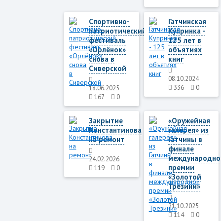
Спортивно-
Гатчинская
патриотический
Купринка -
фестиваль
125 лет в
«Орлёнок»
объятиях
снова в
книг
Сиверской
08.10.2024
336
0
18.06.2025
167
0
Закрытие
«Оружейная
Константинова
галерея» из
на ремонт
Гатчины в
финале
международно
24.02.2026
премии
119
0
«Золотой
Трезини»
21.10.2025
114
0