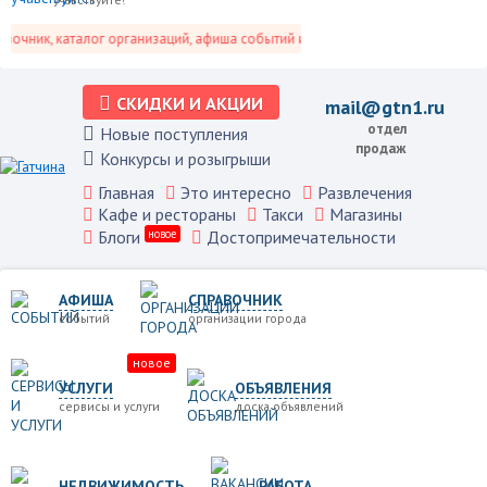
очник, каталог организаций, афиша событий и не только это.
СКИДКИ И АКЦИИ
mail@gtn1.ru
отдел
Новые поступления
продаж
Конкурсы и розыгрыши
Главная
Это интересно
Развлечения
Кафе и рестораны
Такси
Магазины
Блоги
новое
Достопримечательности
АФИША
СПРАВОЧНИК
событий
организации города
новое
УСЛУГИ
ОБЪЯВЛЕНИЯ
сервисы и услуги
доска объявлений
НЕДВИЖИМОСТЬ
РАБОТА