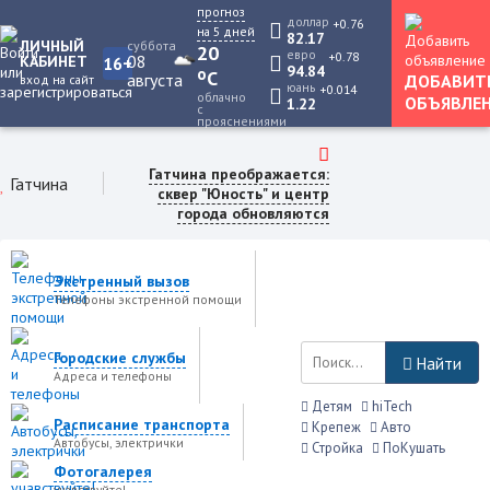
прогноз
доллар
+0.76
на 5 дней
82.17
ЛИЧНЫЙ
суббота
20
евро
+0.78
08
КАБИНЕТ
16+
94.84
o
C
августа
ДОБАВИТ
вход на сайт
юань
+0.014
облачно
ОБЪЯВЛЕ
1.22
с
прояснениями
Гатчина преображается:
Гатчина
сквер "Юность" и центр
города обновляются
Экстренный вызов
Телефоны экстренной помощи
Городские службы
Найти
Адреса и телефоны
Детям
hiTech
Расписание транспорта
Крепеж
Авто
Автобусы, электрички
Стройка
ПоКушать
Фотогалерея
учавствуйте!