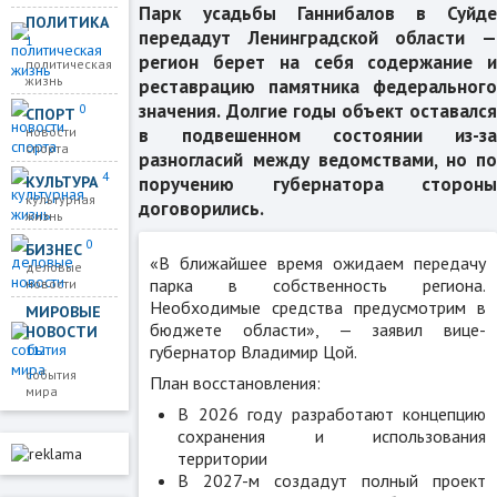
Парк усадьбы Ганнибалов в Суйде
ПОЛИТИКА
передадут Ленинградской области —
1
регион берет на себя содержание и
политическая
жизнь
реставрацию памятника федерального
значения. Долгие годы объект оставался
0
СПОРТ
в подвешенном состоянии из-за
новости
спорта
разногласий между ведомствами, но по
4
КУЛЬТУРА
поручению губернатора стороны
культурная
договорились.
жизнь
0
БИЗНЕС
«В ближайшее время ожидаем передачу
деловые
парка в собственность региона.
новости
Необходимые средства предусмотрим в
МИРОВЫЕ
бюджете области», — заявил вице-
НОВОСТИ
губернатор Владимир Цой.
112
события
План восстановления:
мира
В 2026 году разработают концепцию
сохранения и использования
территории
В 2027-м создадут полный проект