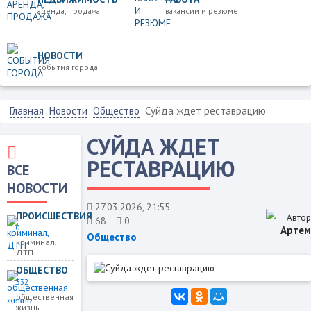
аренда, продажа
вакансии и резюме
НОВОСТИ
события города
Главная
Новости
Общество
Суйда ждет реставрацию
СУЙДА ЖДЕТ
РЕСТАВРАЦИЮ
ВСЕ
НОВОСТИ
27.03.2026, 21:55
ПРОИСШЕСТВИЯ
Автор
68
0
0
Артем
Общество
криминал,
ДТП
ОБЩЕСТВО
332
общественная
жизнь