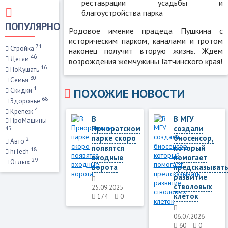
реставрации усадьбы и
благоустройства парка
ПОПУЛЯРНО
Родовое имение прадеда Пушкина с
историческим парком, каналами и гротом
71
Стройка
наконец получит вторую жизнь. Ждем
46
Детям
возрождения жемчужины Гатчинского края!
16
ПоКушать
80
Семья
1
ПОХОЖИЕ НОВОСТИ
Скидки
68
Здоровье
4
Крепеж
В
В МГУ
ПроМашины
Приоратском
создали
45
парке скоро
биосенсор,
2
Авто
появятся
который
18
hiTech
входные
помогает
29
Отдых
ворота
предсказыват
развитие
стволовых
25.09.2025
клеток
174
0
06.07.2026
60
0