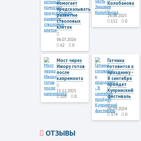
помогает
Колобанова
предсказывать
развитие
26.08.2025
стволовых
152
0
клеток
06.07.2026
62
0
Мост через
Гатчина
Ижору готов
готовится к
после
празднику -
капремонта
8 сентября
пройдет
Купринский
11.12.2025
фестиваль
105
0
06.09.2024
374
0
ОТЗЫВЫ