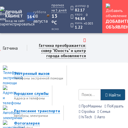
прогноз
доллар
0
82.17
на 5 дней
ЛИЧНЫЙ
суббота
евро
0
13
08
КАБИНЕТ
16+
94.84
августа
ДОБАВИТ
вход на сайт
o
C
юань
+0.003
ОБЪЯВЛЕ
1.22
ясно
Гатчина преображается:
Гатчина
сквер "Юность" и центр
города обновляются
Экстренный вызов
Телефоны экстренной помощи
Городские службы
Найти
Адреса и телефоны
ПроМашины
ПоКушать
Расписание транспорта
Стройка
Семья
Автобусы, электрички
hiTech
Авто
Фотогалерея
учавствуйте!