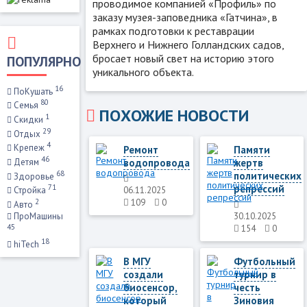
проводимое компанией «Профиль» по
заказу музея-заповедника «Гатчина», в
рамках подготовки к реставрации
Верхнего и Нижнего Голландских садов,
бросает новый свет на историю этого
ПОПУЛЯРНО
уникального объекта.
16
ПоКушать
80
Семья
ПОХОЖИЕ НОВОСТИ
1
Скидки
29
Отдых
4
Крепеж
Ремонт
Памяти
46
водопровода
жертв
Детям
68
политических
Здоровье
репрессий
71
06.11.2025
Стройка
2
109
0
Авто
30.10.2025
ПроМашины
45
154
0
18
hiTech
В МГУ
Футбольный
создали
турнир в
биосенсор,
честь
который
Зиновия