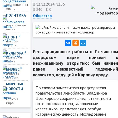
12.12.2024, 12:35
общественная
Автор
жизнь
340
0
Модератор
ПОЛИТИКА
Общество
1
политическая
жизнь
0
СПОРТ
новости
спорта
Реставрационные работы в Гатчинском
4
КУЛЬТУРА
дворцовом парке привели к
культурная
жизнь
неожиданному открытию: был найден
0
ранее неизвестный подземный
БИЗНЕС
деловые
коллектор, ведущий к Карпину пруду.
новости
МИРОВЫЕ
По словам заместителя председателя
НОВОСТИ
правительства Ленобласти Владимира
112
Цоя, хорошо сохранившиеся стены, пол и
события
потолок коллектора, выложенные
мира
известняком, представляют особую
историческую ценность. Исследование,