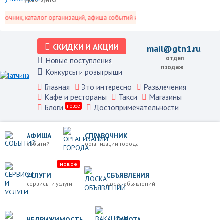
чник, каталог организаций, афиша событий и не только это.
СКИДКИ И АКЦИИ
mail@gtn1.ru
отдел
Новые поступления
продаж
Конкурсы и розыгрыши
Главная
Это интересно
Развлечения
Кафе и рестораны
Такси
Магазины
Блоги
новое
Достопримечательности
АФИША
СПРАВОЧНИК
событий
организации города
новое
УСЛУГИ
ОБЪЯВЛЕНИЯ
сервисы и услуги
доска объявлений
НЕДВИЖИМОСТЬ
РАБОТА