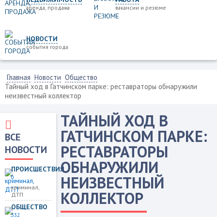
аренда, продажа
вакансии и резюме
НОВОСТИ
события города
Главная
Новости
Общество
Тайный ход в Гатчинском парке: реставраторы обнаружили
неизвестный коллектор
ТАЙНЫЙ ХОД В
ГАТЧИНСКОМ ПАРКЕ:
ВСЕ
РЕСТАВРАТОРЫ
НОВОСТИ
ОБНАРУЖИЛИ
ПРОИСШЕСТВИЯ
НЕИЗВЕСТНЫЙ
0
криминал,
КОЛЛЕКТОР
ДТП
ОБЩЕСТВО
332