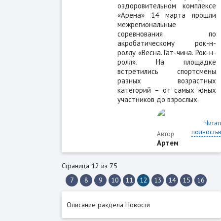
оздоровительном комплексе
«Арена» 14 марта прошли
межрегиональные
соревнования по
акробатическому рок-н-
роллу «Весна. Гат-чина. Рок-н-
ролл». На площадке
встретились спортсмены
разных возрастных
категорий – от самых юных
участников до взрослых.
Читат
полность
Автор
Артем
Страница 12 из 75
7
8
9
10
11
12
13
14
15
16
Описание раздела Новости