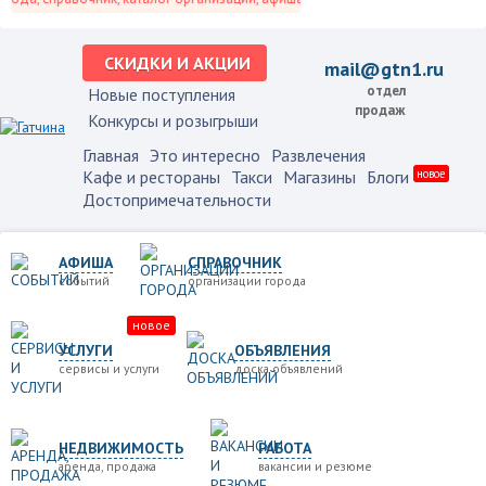
СКИДКИ И АКЦИИ
mail@gtn1.ru
отдел
Новые поступления
продаж
Конкурсы и розыгрыши
Главная
Это интересно
Развлечения
Кафе и рестораны
Такси
Магазины
Блоги
новое
Достопримечательности
АФИША
СПРАВОЧНИК
событий
организации города
новое
УСЛУГИ
ОБЪЯВЛЕНИЯ
сервисы и услуги
доска объявлений
НЕДВИЖИМОСТЬ
РАБОТА
аренда, продажа
вакансии и резюме