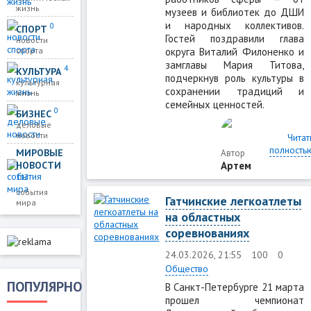
жизнь
музеев и библиотек до ДШИ
и народных коллективов.
0
СПОРТ
Гостей поздравили глава
новости
округа Виталий Филоненко и
спорта
замглавы Мария Титова,
4
КУЛЬТУРА
подчеркнув роль культуры в
культурная
сохранении традиций и
жизнь
семейных ценностей.
0
БИЗНЕС
деловые
новости
Читат
полность
МИРОВЫЕ
Автор
Артем
НОВОСТИ
113
события
Гатчинские легкоатлеты
мира
на областных
соревнованиях
24.03.2026, 21:55
100
0
Общество
ПОПУЛЯРНО
В Санкт-Петербурге 21 марта
прошел чемпионат