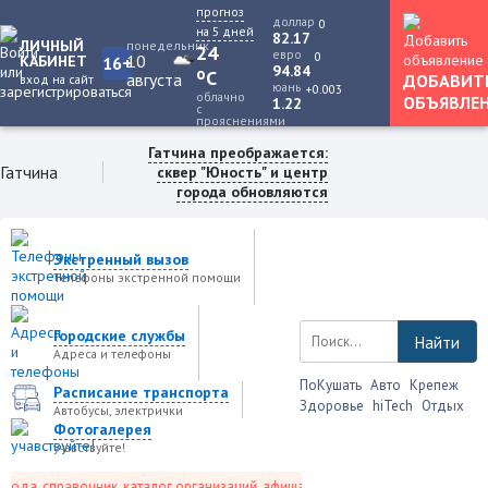
прогноз
доллар
0
на 5 дней
82.17
ЛИЧНЫЙ
понедельник
24
евро
0
10
КАБИНЕТ
16+
94.84
o
C
августа
ДОБАВИТ
вход на сайт
юань
+0.003
облачно
ОБЪЯВЛЕ
1.22
с
прояснениями
Гатчина преображается:
Гатчина
сквер "Юность" и центр
города обновляются
Экстренный вызов
Телефоны экстренной помощи
Городские службы
Найти
Адреса и телефоны
ПоКушать
Авто
Крепеж
Расписание транспорта
Здоровье
hiTech
Отдых
Автобусы, электрички
Фотогалерея
учавствуйте!
да, справочник, каталог организаций, афиша событий и не только это.