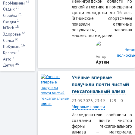
Ленинградской области по
45
ПроМашины
легкой атлетике в помещении
29
Отдых
среди молодежи до 16 лет.
71
Стройка
Гатчинские спортсмены
1
Скидки
показали отличные
18
hiTech
результаты, завоевав
68
Здоровье
множество медалей.
80
Семья
16
ПоКушать
Читат
4
Крепеж
полность
Автор
2
Авто
Артем
46
Детям
Учёные впервые
получили почти чистый
гексагональный алмаз
23.03.2026, 23:49
129
0
Мировые новости
Исследователи сообщили о
создании почти чистой
формы гексагонального
алмаза — материала,