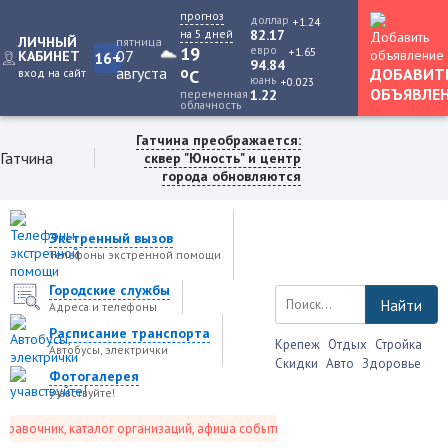
прогноз
доллар
+1.24
на 5 дней
82.17
ЛИЧНЫЙ
пятница
19
евро
+1.65
07
КАБИНЕТ
16+
94.84
августа
o
ДОБАВИТ
вход на сайт
C
юань
+0.023
ОБЪЯВЛЕ
переменная
1.22
облачность
Гатчина преображается:
Гатчина
сквер "Юность" и центр
города обновляются
Экстренный вызов
Телефоны экстренной помощи
Городские службы
Найти
Адреса и телефоны
Расписание транспорта
Крепеж
Отдых
Стройка
Автобусы, электрички
Скидки
Авто
Здоровье
Фотогалерея
учавствуйте!
равочник, каталог организаций, афиша событий и не только это.