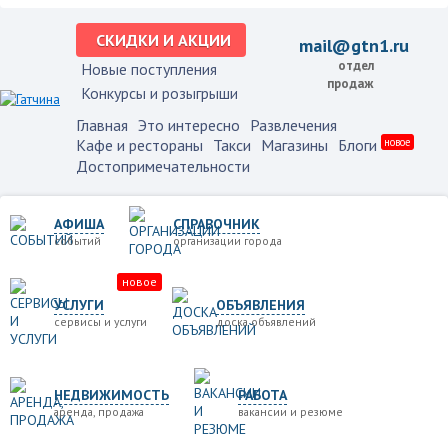
СКИДКИ И АКЦИИ
mail@gtn1.ru
отдел
Новые поступления
продаж
Конкурсы и розыгрыши
Главная
Это интересно
Развлечения
Кафе и рестораны
Такси
Магазины
Блоги
новое
Достопримечательности
АФИША
СПРАВОЧНИК
событий
организации города
новое
УСЛУГИ
ОБЪЯВЛЕНИЯ
сервисы и услуги
доска объявлений
НЕДВИЖИМОСТЬ
РАБОТА
аренда, продажа
вакансии и резюме