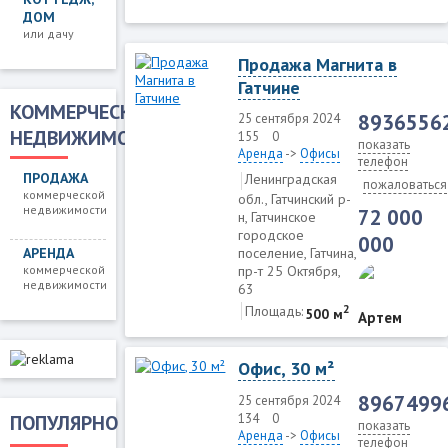
ДОМ
или дачу
Продажа Магнита в
Гатчине
КОММЕРЧЕСКАЯ
8936556
25 сентября 2024
НЕДВИЖИМОСТЬ
155
0
показать
Аренда
->
Офисы
телефон
ПРОДАЖА
Ленинградская
пожаловаться
коммерческой
обл., Гатчинский р-
недвижимости
72 000
н, Гатчинское
городское
000
АРЕНДА
поселение, Гатчина,
коммерческой
пр-т 25 Октября,
недвижимости
63
2
Площадь:
500 м
Артем
Офис, 30 м²
8967499
25 сентября 2024
134
0
ПОПУЛЯРНО
показать
Аренда
->
Офисы
телефон