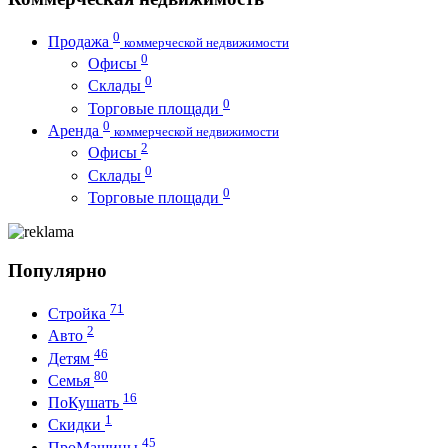
0
Продажа
коммерческой недвижимости
0
Офисы
0
Склады
0
Торговые площади
0
Аренда
коммерческой недвижимости
2
Офисы
0
Склады
0
Торговые площади
Популярно
71
Стройка
2
Авто
46
Детям
80
Семья
16
ПоКушать
1
Скидки
45
ПроМашины