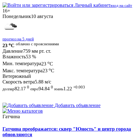
Личный кабинет
вход на сайт
16+
Понедельник
10 августа
прогноз на 5 дней
o
облачно с прояснениями
23
C
Давление
759 мм рт. ст.
Влажность
53 %
o
Мин. температура
23
C
o
Макс. температура
23
C
Ветер
южный
Скорость ветра
5.88 м/с
0
0
+0.003
82.17
94.84
1.22
доллар
евро
юань
Добавить объявление
Гатчина
Гатчина преображается: сквер "Юность" и центр города
обновляются