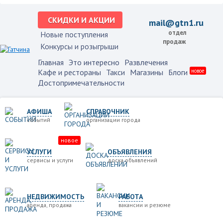
СКИДКИ И АКЦИИ
mail@gtn1.ru
отдел
Новые поступления
продаж
Конкурсы и розыгрыши
Главная
Это интересно
Развлечения
Кафе и рестораны
Такси
Магазины
Блоги
новое
Достопримечательности
АФИША
СПРАВОЧНИК
событий
организации города
новое
УСЛУГИ
ОБЪЯВЛЕНИЯ
сервисы и услуги
доска объявлений
НЕДВИЖИМОСТЬ
РАБОТА
аренда, продажа
вакансии и резюме