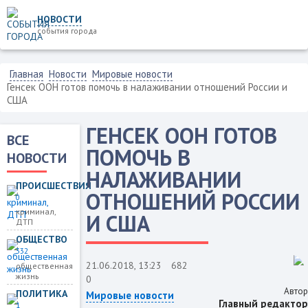
НОВОСТИ
события города
Главная
Новости
Мировые новости
Генсек ООН готов помочь в налаживании отношений России и
США
ГЕНСЕК ООН ГОТОВ
ВСЕ
ПОМОЧЬ В
НОВОСТИ
НАЛАЖИВАНИИ
ПРОИСШЕСТВИЯ
ОТНОШЕНИЙ РОССИИ
0
криминал,
И США
ДТП
ОБЩЕСТВО
332
21.06.2018, 13:23
682
общественная
жизнь
0
Автор
ПОЛИТИКА
Мировые новости
Главный редактор
1