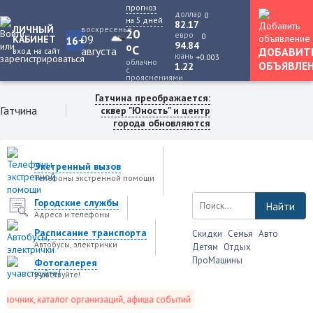
прогноз
доллар
0
на 5 дней
82.17
ЛИЧНЫЙ
воскресенье
20
евро
0
09
КАБИНЕТ
16+
94.84
o
C
августа
ДОБАВИТ
вход на сайт
юань
+0.003
облачно
ОБЪЯВЛЕ
1.22
с
прояснениями
Гатчина преображается:
Гатчина
сквер "Юность" и центр
города обновляются
Экстренный вызов
Телефоны экстренной помощи
Городские службы
Найти
Адреса и телефоны
Расписание транспорта
Скидки
Семья
Авто
Автобусы, электрички
Детям
Отдых
ПроМашины
Фотогалерея
учавствуйте!
очник, каталог организаций, афиша событий и не только это.