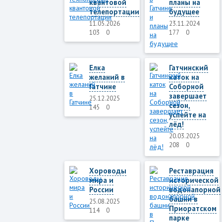
квантовой
планы на
телепортации
будущее
11.05.2026
23.11.2024
103
0
177
0
Елка
Гатчинский
желаний в
каток на
Гатчине
Соборной
завершает
25.12.2025
сезон,
145
0
успейте на
лёд!
20.03.2025
208
0
Хороводы
Реставрация
мира и
исторической
России
водонапорной
башни в
25.08.2025
Приоратском
114
0
парке