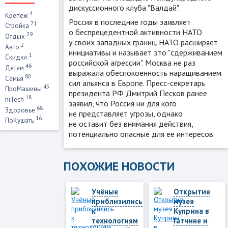
дискуссионного клуба "Валдай".
4
Крепеж
Россия в последние годы заявляет
71
Стройка
о беспрецедентной активности НАТО
29
Отдых
у своих западных границ. НАТО расширяет
2
Авто
инициативы и называет это "сдерживанием
1
Скидки
российской агрессии". Москва не раз
46
Детям
выражала обеспокоенность наращиванием
80
Семья
сил альянса в Европе. Пресс-секретарь
45
ПроМашины
президента РФ Дмитрий Песков ранее
18
hiTech
заявил, что Россия ни для кого
68
Здоровье
не представляет угрозы, однако
16
ПоКушать
не оставит без внимания действия,
потенциально опасные для ее интересов.
ПОХОЖИЕ НОВОСТИ
Учёные
Открытие
приблизились
музея
к
Куприна в
технологиям
Гатчине и