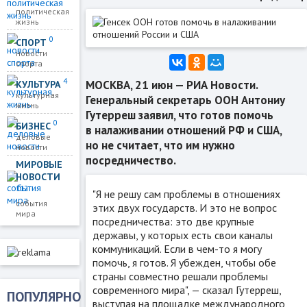
политическая
жизнь
0
СПОРТ
новости
спорта
4
МОСКВА, 21 июн — РИА Новости.
КУЛЬТУРА
культурная
Генеральный секретарь ООН Антониу
жизнь
Гутерреш заявил, что готов помочь
0
БИЗНЕС
в налаживании отношений РФ и США,
деловые
но не считает, что им нужно
новости
посредничество.
МИРОВЫЕ
НОВОСТИ
112
"Я не решу сам проблемы в отношениях
события
этих двух государств. И это не вопрос
мира
посредничества: это две крупные
державы, у которых есть свои каналы
коммуникаций. Если в чем-то я могу
помочь, я готов. Я убежден, чтобы обе
страны совместно решали проблемы
современного мира", — сказал Гутерреш,
ПОПУЛЯРНО
выступая на площадке международного