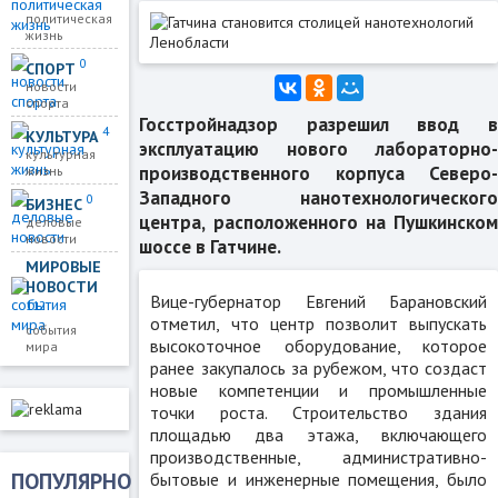
политическая
жизнь
0
СПОРТ
новости
спорта
Госстройнадзор разрешил ввод в
4
КУЛЬТУРА
эксплуатацию нового лабораторно-
культурная
производственного корпуса Северо-
жизнь
Западного нанотехнологического
0
БИЗНЕС
центра, расположенного на Пушкинском
деловые
новости
шоссе в Гатчине.
МИРОВЫЕ
НОВОСТИ
Вице-губернатор Евгений Барановский
112
отметил, что центр позволит выпускать
события
высокоточное оборудование, которое
мира
ранее закупалось за рубежом, что создаст
новые компетенции и промышленные
точки роста. Строительство здания
площадью два этажа, включающего
производственные, административно-
ПОПУЛЯРНО
бытовые и инженерные помещения, было