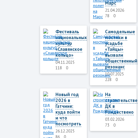
Марс
21.04.2026
78
0
Фестиваль
Самодельные
национальных
мостики в
культур
усадьбе
«Славянское
«Тайцы»
кольцо»
вызвали
общественный
04.11.2025
резонанс
118
0
10.07.2025
228
0
Новый год
На
2026 в
строительстве
Гатчине:
ДК в
куда пойти
Рождествено
и что
03.02.2026
посмотреть
73
0
26.12.2025
86
0