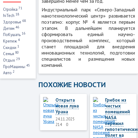
завершено менее чем за год.
71
Индустриальный парк «Северо-Западный
Стройка
18
нанотехнологический центр» развивается
hiTech
68
поэтапно: корпус № 4 является первым
Здоровье
46
этапом. В дальнейшем планируется
Детям
сформировать единый научно-
16
ПоКушать
производственный комплекс, который
4
Крепеж
станет площадкой для внедрения
1
Скидки
инновационных технологий, подготовки
80
Семья
специалистов и размещения новых
29
Отдых
компаний.
45
ПроМашины
2
Авто
ПОХОЖИЕ НОВОСТИ
Открыта
Грибок из
новая луна
чистых
Урана
помещений
NASA
24.11.2025
пережил
214
0
гипотетически
полет на