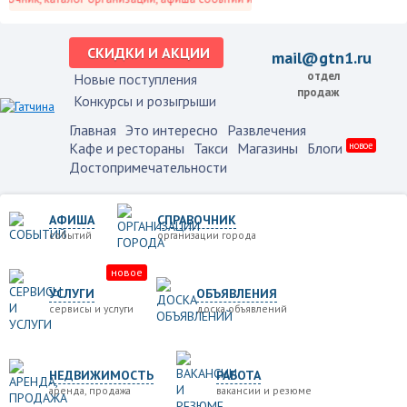
СКИДКИ И АКЦИИ
mail@gtn1.ru
отдел
Новые поступления
продаж
Конкурсы и розыгрыши
Главная
Это интересно
Развлечения
Кафе и рестораны
Такси
Магазины
Блоги
новое
Достопримечательности
АФИША
СПРАВОЧНИК
событий
организации города
новое
УСЛУГИ
ОБЪЯВЛЕНИЯ
сервисы и услуги
доска объявлений
НЕДВИЖИМОСТЬ
РАБОТА
аренда, продажа
вакансии и резюме