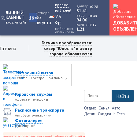
прогноз
доллар
+0.28
на 5 дней
81.41
ЛИЧНЫЙ
четверг
25
евро
+0.48
06
КАБИНЕТ
16+
94.06
августа
o
ДОБАВИТ
вход на сайт
C
юань
+0.013
ОБЪЯВЛЕ
небольшая
1.21
облачность
Гатчина преображается:
Гатчина
сквер "Юность" и центр
города обновляются
Экстренный вызов
Телефоны экстренной помощи
Городские службы
Найти
Адреса и телефоны
Отдых
Семья
Авто
Расписание транспорта
Детям
Скидки
hiTech
Автобусы, электрички
Фотогалерея
учавствуйте!
чник, каталог организаций, афиша событий и не только это.