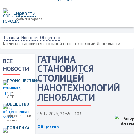
НОВОСТИ
события города
Главная
Новости
Общество
Гатчина становится столицей нанотехнологий Ленобласти
ГАТЧИНА
ВСЕ
СТАНОВИТСЯ
НОВОСТИ
СТОЛИЦЕЙ
ПРОИСШЕСТВИЯ
НАНОТЕХНОЛОГИЙ
0
криминал,
ЛЕНОБЛАСТИ
ДТП
ОБЩЕСТВО
332
05.12.2025, 21:55
103
общественная
Автор
0
жизнь
Артем
Общество
ПОЛИТИКА
1