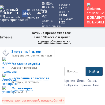
прогноз
доллар
0
на 5 дней
82.17
ЛИЧНЫЙ
понедельник
23
евро
0
10
КАБИНЕТ
16+
94.84
o
C
августа
ДОБАВИТ
вход на сайт
юань
+0.003
облачно
ОБЪЯВЛЕ
1.22
с
прояснениями
Гатчина преображается:
Гатчина
сквер "Юность" и центр
города обновляются
Экстренный вызов
Телефоны экстренной помощи
Городские службы
Адреса и телефоны
Найти
Расписание транспорта
Крепеж
Детям
Скидки
Автобусы, электрички
ПоКушать
Стройка
Авто
Фотогалерея
учавствуйте!
ник, каталог организаций, афиша событий и не только это.