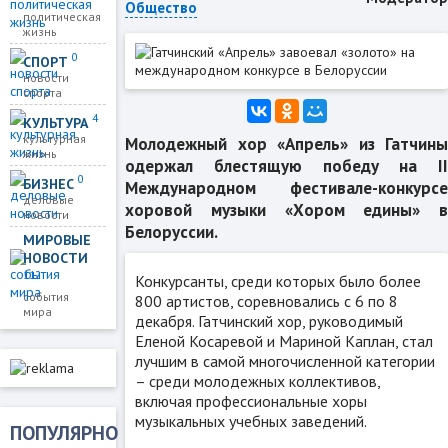
Общество
политическая
жизнь
0
СПОРТ
новости
спорта
4
КУЛЬТУРА
культурная
Молодежный хор «Апрель» из Гатчины
жизнь
одержал блестящую победу на II
0
БИЗНЕС
Международном фестивале-конкурсе
деловые
хоровой музыки «Хором едины» в
новости
Белоруссии.
МИРОВЫЕ
НОВОСТИ
112
Конкурсанты, среди которых было более
события
800 артистов, соревновались с 6 по 8
мира
декабря. Гатчинский хор, руководимый
Еленой Косаревой и Мариной Каплан, стал
лучшим в самой многочисленной категории
– среди молодежных коллективов,
включая профессиональные хоры
музыкальных учебных заведений.
ПОПУЛЯРНО