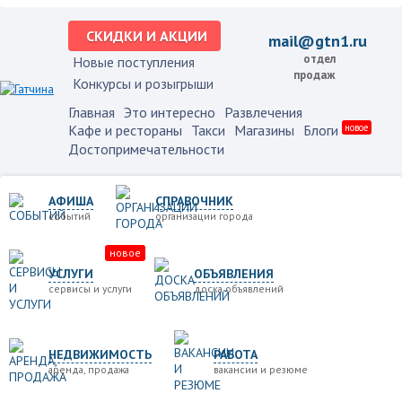
СКИДКИ И АКЦИИ
mail@gtn1.ru
отдел
Новые поступления
продаж
Конкурсы и розыгрыши
Главная
Это интересно
Развлечения
Кафе и рестораны
Такси
Магазины
Блоги
новое
Достопримечательности
АФИША
СПРАВОЧНИК
событий
организации города
новое
УСЛУГИ
ОБЪЯВЛЕНИЯ
сервисы и услуги
доска объявлений
НЕДВИЖИМОСТЬ
РАБОТА
аренда, продажа
вакансии и резюме