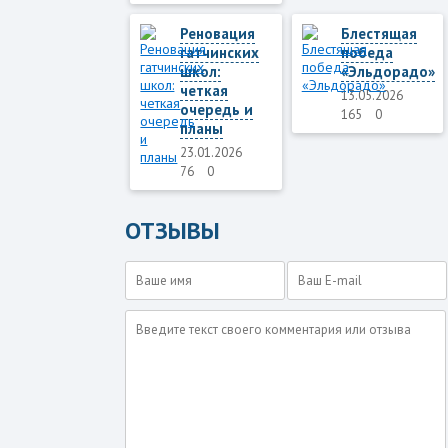
Реновация
Блестящая
гатчинских
победа
школ:
«Эльдорадо»
четкая
13.05.2026
очередь и
165
0
планы
23.01.2026
76
0
ОТЗЫВЫ