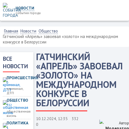
НОВОСТИ
события города
Главная
Новости
Общество
Гатчинский «Апрель» завоевал «золото» на международном
конкурсе в Белоруссии
ГАТЧИНСКИЙ
ВСЕ
«АПРЕЛЬ» ЗАВОЕВАЛ
НОВОСТИ
«ЗОЛОТО» НА
ПРОИСШЕСТВИЯ
МЕЖДУНАРОДНОМ
0
криминал,
КОНКУРСЕ В
ДТП
БЕЛОРУССИИ
ОБЩЕСТВО
332
общественная
жизнь
10.12.2024, 12:35
332
ПОЛИТИКА
Автор
0
Модератор
1