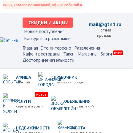
ник, каталог организаций, афиша событий и не только это.
СКИДКИ И АКЦИИ
mail@gtn1.ru
отдел
Новые поступления
продаж
Конкурсы и розыгрыши
Главная
Это интересно
Развлечения
Кафе и рестораны
Такси
Магазины
Блоги
новое
Достопримечательности
АФИША
СПРАВОЧНИК
событий
организации города
новое
УСЛУГИ
ОБЪЯВЛЕНИЯ
сервисы и услуги
доска объявлений
НЕДВИЖИМОСТЬ
РАБОТА
аренда, продажа
вакансии и резюме