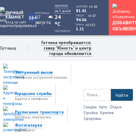
прогноз
доллар
+0.48
81.41
на 5 дней
ЛИЧНЫЙ
пятница
евро
+0.87
24
07
КАБИНЕТ
16+
94.06
августа
ДОБАВИТ
вход на сайт
o
C
юань
+0.013
ОБЪЯВЛЕ
1.21
пасмурно
Гатчина преображается:
Гатчина
сквер "Юность" и центр
города обновляются
Экстренный вызов
Телефоны экстренной помощи
Городские службы
Найти
Адреса и телефоны
Скидки
Авто
Отдых
Расписание транспорта
Стройка
Крепеж
Автобусы, электрички
Здоровье
Фотогалерея
учавствуйте!