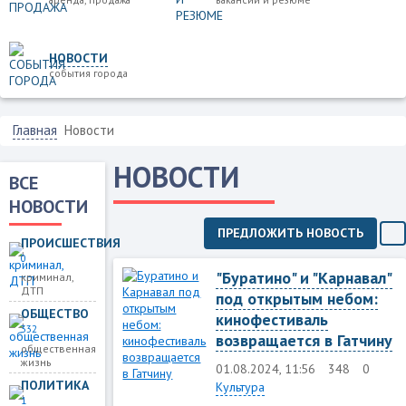
НОВОСТИ
события города
Главная
Новости
НОВОСТИ
ВСЕ
НОВОСТИ
ПРЕДЛОЖИТЬ НОВОСТЬ
ПРОИСШЕСТВИЯ
0
"Буратино" и "Карнавал"
криминал,
ДТП
под открытым небом:
ОБЩЕСТВО
кинофестиваль
332
возвращается в Гатчину
общественная
жизнь
01.08.2024, 11:56
348
0
ПОЛИТИКА
Культура
1