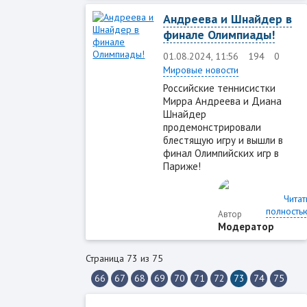
Андреева и Шнайдер в
финале Олимпиады!
01.08.2024, 11:56
194
0
Мировые новости
Российские теннисистки
Мирра Андреева и Диана
Шнайдер
продемонстрировали
блестящую игру и вышли в
финал Олимпийских игр в
Париже!
Читат
полность
Автор
Модератор
Страница 73 из 75
66
67
68
69
70
71
72
73
74
75