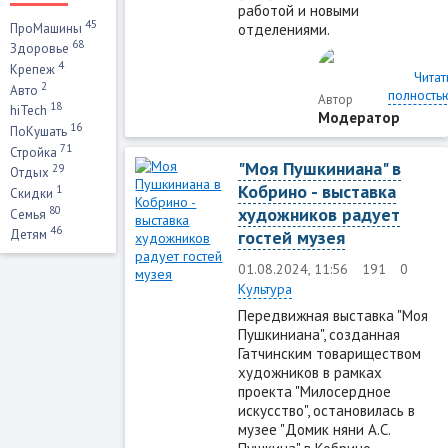
работой и новыми
45
отделениями.
ПроМашины
68
Здоровье
4
Крепеж
Читат
2
Авто
полность
Автор
18
hiTech
Модератор
16
ПоКушать
71
Стройка
"Моя Пушкиниана" в
29
Отдых
Кобрино - выставка
1
Скидки
80
художников радует
Семья
46
гостей музея
Детям
01.08.2024, 11:56
191
0
Культура
Передвижная выставка "Моя
Пушкиниана", созданная
Гатчинским товариществом
художников в рамках
проекта "Милосердное
искусство", остановилась в
музее "Домик няни А.С.