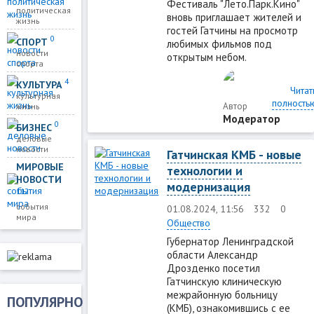
Фестиваль "Лето.Парк.Кино"
политическая
вновь приглашает жителей и
жизнь
гостей Гатчины на просмотр
0
СПОРТ
любимых фильмов под
новости
открытым небом.
спорта
4
КУЛЬТУРА
Читат
культурная
полность
Автор
жизнь
Модератор
0
БИЗНЕС
деловые
новости
Гатчинская КМБ - новые
МИРОВЫЕ
технологии и
НОВОСТИ
модернизация
112
события
01.08.2024, 11:56
332
0
мира
Общество
Губернатор Ленинградской
области Александр
Дрозденко посетил
Гатчинскую клиническую
межрайонную больницу
ПОПУЛЯРНО
(КМБ), ознакомившись с ее