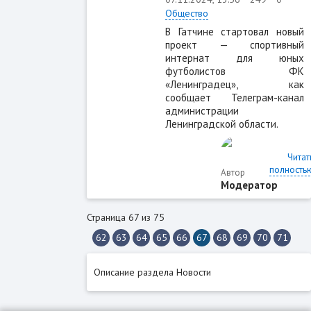
Общество
В Гатчине стартовал новый
проект — спортивный
интернат для юных
футболистов ФК
«Ленинградец», как
сообщает Телеграм-канал
администрации
Ленинградской области.
Читат
полность
Автор
Модератор
Страница 67 из 75
62
63
64
65
66
67
68
69
70
71
Описание раздела Новости