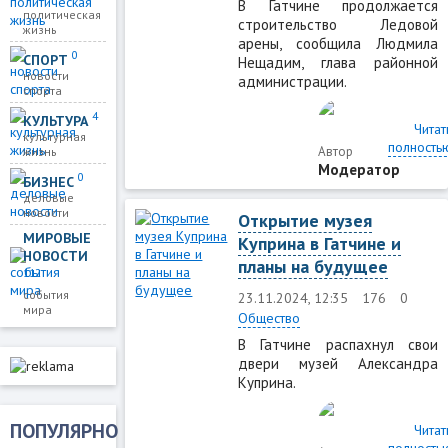
В Гатчине продолжается
политическая
строительство Ледовой
жизнь
арены, сообщила Людмила
0
СПОРТ
Нещадим, глава районной
новости
администрации.
спорта
4
КУЛЬТУРА
Читат
культурная
полность
Автор
жизнь
Модератор
0
БИЗНЕС
деловые
новости
Открытие музея
МИРОВЫЕ
Куприна в Гатчине и
НОВОСТИ
планы на будущее
112
события
23.11.2024, 12:35
176
0
мира
Общество
В Гатчине распахнул свои
двери музей Александра
Куприна.
ПОПУЛЯРНО
Читат