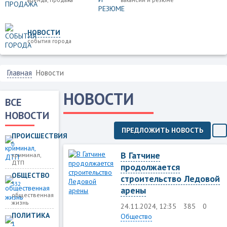
НОВОСТИ
события города
Главная
Новости
НОВОСТИ
ВСЕ
НОВОСТИ
ПРЕДЛОЖИТЬ НОВОСТЬ
ПРОИСШЕСТВИЯ
0
В Гатчине
криминал,
ДТП
продолжается
ОБЩЕСТВО
строительство Ледовой
332
арены
общественная
жизнь
24.11.2024, 12:35
385
0
ПОЛИТИКА
Общество
1