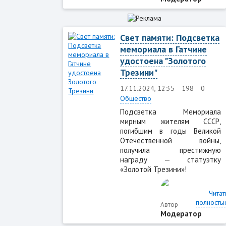
Свет памяти: Подсветка
мемориала в Гатчине
удостоена "Золотого
Трезини"
17.11.2024, 12:35
198
0
Общество
Подсветка Мемориала
мирным жителям СССР,
погибшим в годы Великой
Отечественной войны,
получила престижную
награду — статуэтку
«Золотой Трезини»!
Читат
полность
Автор
Модератор