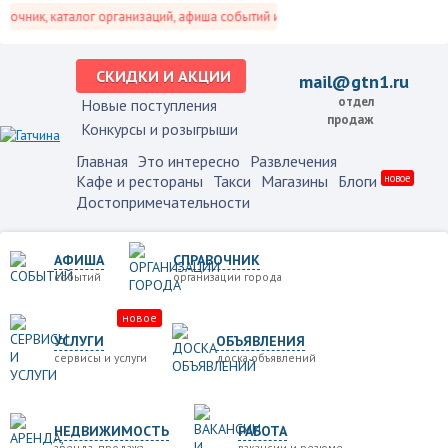
чник, каталог организаций, афиша событий и не только это.
СКИДКИ И АКЦИИ
mail@gtn1.ru
отдел
Новые поступления
продаж
Конкурсы и розыгрыши
Главная
Это интересно
Развлечения
Кафе и рестораны
Такси
Магазины
Блоги
новое
Достопримечательности
АФИША
СПРАВОЧНИК
событий
организации города
новое
УСЛУГИ
ОБЪЯВЛЕНИЯ
сервисы и услуги
доска объявлений
НЕДВИЖИМОСТЬ
РАБОТА
аренда, продажа
вакансии и резюме