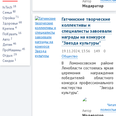
полность
Автор
Модератор
18
hiTech
80
Семья
71
Стройка
Гатчинские творческие
68
Здоровье
коллективы и
4
Крепеж
специалисты завоевали
16
ПоКушать
награды на конкурсе
2
Авто
"Звезда культуры"
46
Детям
45
ПроМашины
19.11.2024, 13:56
149
0
29
Отдых
Общество
1
Скидки
В Ломоносовском районе
Ленобласти состоялась яркая
церемония награждения
победителей областного
конкурса профессионального
мастерства "Звезда
культуры".
Читат
полность
Автор
Модератор