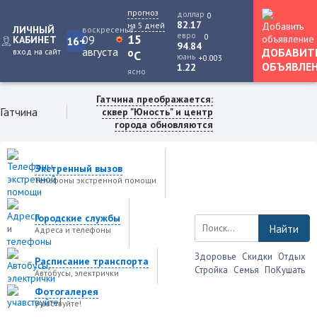
прогноз
доллар
0
82.17
на 5 дней
ЛИЧНЫЙ
воскресенье
евро
0
15
09
КАБИНЕТ
16+
94.84
августа
ДОБАВИТ
вход на сайт
o
C
юань
+0.003
ОБЪЯВЛЕ
1.22
ясно
Гатчина преображается:
Гатчина
сквер "Юность" и центр
города обновляются
Экстренный вызов
Телефоны экстренной помощи
Городские службы
Найти
Адреса и телефоны
Здоровье
Скидки
Отдых
Расписание транспорта
Стройка
Семья
ПоКушать
Автобусы, электрички
Фотогалерея
учавствуйте!