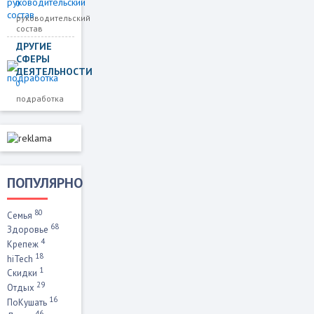
0
руководительский
состав
ДРУГИЕ
СФЕРЫ
ДЕЯТЕЛЬНОСТИ
0
подработка
ПОПУЛЯРНО
80
Семья
68
Здоровье
4
Крепеж
18
hiTech
1
Скидки
29
Отдых
16
ПоКушать
46