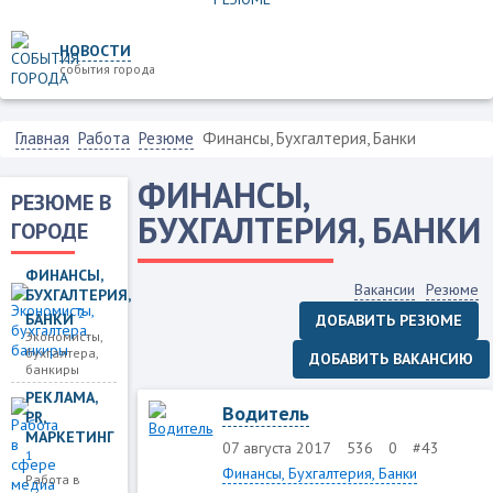
НОВОСТИ
события города
Главная
Работа
Резюме
Финансы, Бухгалтерия, Банки
ФИНАНСЫ,
РЕЗЮМЕ В
БУХГАЛТЕРИЯ, БАНКИ
ГОРОДЕ
ФИНАНСЫ,
Вакансии
Резюме
БУХГАЛТЕРИЯ,
2
БАНКИ
ДОБАВИТЬ РЕЗЮМЕ
Экономисты,
бухгалтера,
ДОБАВИТЬ ВАКАНСИЮ
банкиры
РЕКЛАМА,
Водитель
PR,
МАРКЕТИНГ
07 августа 2017
536
0
#43
1
Финансы, Бухгалтерия, Банки
Работа в