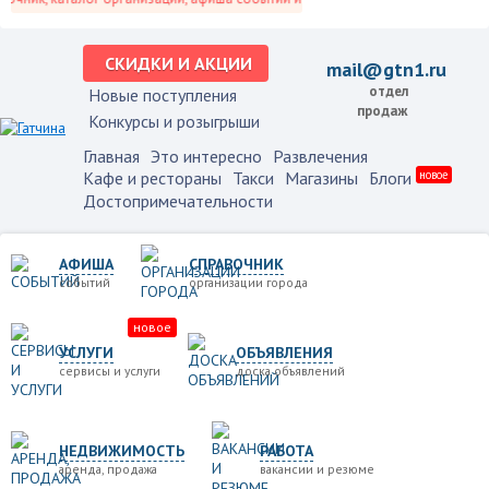
СКИДКИ И АКЦИИ
mail@gtn1.ru
отдел
Новые поступления
продаж
Конкурсы и розыгрыши
Главная
Это интересно
Развлечения
Кафе и рестораны
Такси
Магазины
Блоги
новое
Достопримечательности
АФИША
СПРАВОЧНИК
событий
организации города
новое
УСЛУГИ
ОБЪЯВЛЕНИЯ
сервисы и услуги
доска объявлений
НЕДВИЖИМОСТЬ
РАБОТА
аренда, продажа
вакансии и резюме