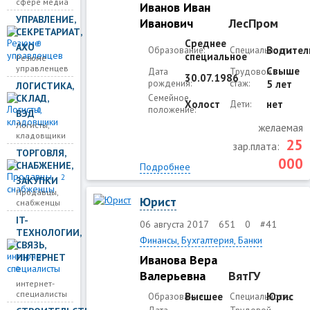
сфере медиа
Иванов Иван
УПРАВЛЕНИЕ,
Иванович
ЛесПром
СЕКРЕТАРИАТ,
Среднее
0
АХО
Водител
Образование:
Специальность:
специальное
Резюме
управленцев
Свыше
Дата
Трудовой
30.07.1986
рождения:
стаж:
5 лет
ЛОГИСТИКА,
Семейное
СКЛАД,
Холост
нет
Дети:
положение:
0
ВЭД
Логисты,
желаемая
кладовщики
25
зар.плата:
ТОРГОВЛЯ,
000
СНАБЖЕНИЕ,
Подробнее
2
ЗАКУПКИ
Продавцы,
Юрист
снабженцы
IT-
06 августа 2017
651
0
#41
ТЕХНОЛОГИИ,
Финансы, Бухгалтерия, Банки
СВЯЗЬ,
ИНТЕРНЕТ
Иванова Вера
0
Валерьевна
ВятГУ
интернет-
специалисты
Высшее
Юрис
Образование:
Специальность: