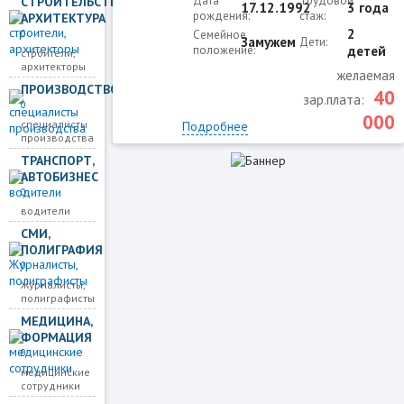
Дата
Трудовой
СТРОИТЕЛЬСТВО,
17.12.1992
3 года
рождения:
стаж:
АРХИТЕКТУРА
2
0
Семейное
Замужем
Дети:
положение:
детей
строители,
архитекторы
желаемая
ПРОИЗВОДСТВО
40
зар.плата:
0
000
специалисты
Подробнее
производства
ТРАНСПОРТ,
АВТОБИЗНЕС
0
водители
СМИ,
ПОЛИГРАФИЯ
0
Журналисты,
полиграфисты
МЕДИЦИНА,
ФОРМАЦИЯ
0
медицинские
сотрудники