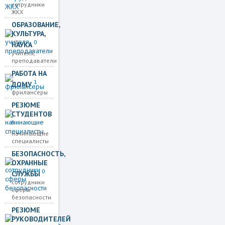
сотрудники
ЖКХ
ОБРАЗОВАНИЕ,
КУЛЬТУРА,
0
НАУКА
учителя,
преподаватели
РАБОТА НА
1
ДОМУ
фрилансеры
РЕЗЮМЕ
СТУДЕНТОВ
0
начинающие
специалисты
БЕЗОПАСНОСТЬ,
ОХРАННЫЕ
0
СЛУЖБЫ
сотрудники
сферы
безопасности
РЕЗЮМЕ
РУКОВОДИТЕЛЕЙ