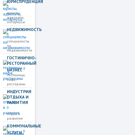
ЮРИСПРУДЕНЦИЯ
0
юристы,
адвокаты,
нотариусы
НЕДВИЖИМОСТЬ
0
специалисты
по
недвижимости
ГОСТИНИЧНО-
РЕСТОРАННЫЙ
0
БИЗНЕС
гостиницы,
кафе,
рестораны
ИНДУСТРИЯ
ОТДЫХА И
РАЗВИТИЯ
0
отдых и
развитие
КОММУНАЛЬНЫЕ
0
УСЛУГИ