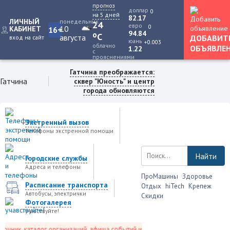
прогноз
доллар
0
на 5 дней
82.17
ЛИЧНЫЙ
понедельник
24
евро
0
10
КАБИНЕТ
16+
94.84
o
C
августа
ДОБАВИТ
вход на сайт
юань
+0.003
облачно
ОБЪЯВЛЕ
1.22
с
прояснениями
Гатчина преображается:
Гатчина
сквер "Юность" и центр
города обновляются
Экстренный вызов
Телефоны экстренной помощи
Найти
Городские службы
Адреса и телефоны
ПроМашины
Здоровье
Расписание транспорта
Отдых
hiTech
Крепеж
Автобусы, электрички
Скидки
Фотогалерея
учавствуйте!
ник, каталог организаций, афиша событий и не только это.