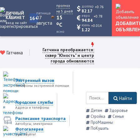
прогноз
доллар
+0.76
82.17
на 5 дней
ЛИЧНЫЙ
пятница
евро
+0.78
15
07
КАБИНЕТ
16+
94.84
августа
ДОБАВИТ
вход на сайт
o
C
юань
+0.014
ОБЪЯВЛЕ
1.22
ясно
Гатчина преображается:
Гатчина
сквер "Юность" и центр
города обновляются
Экстренный вызов
Телефоны экстренной помощи
Найти
Городские службы
Адреса и телефоны
Детям
Здоровье
Стройка
Семья
Расписание транспорта
ПроМашины
Автобусы, электрички
ПоКушать
Фотогалерея
учавствуйте!