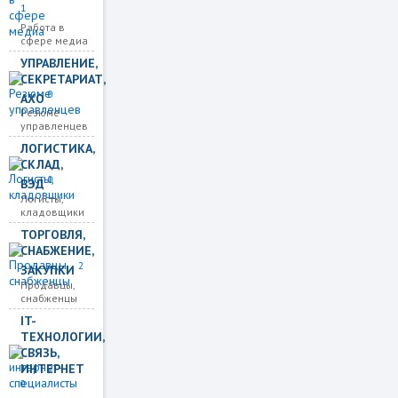
1
Работа в
сфере медиа
УПРАВЛЕНИЕ,
СЕКРЕТАРИАТ,
0
АХО
Резюме
управленцев
ЛОГИСТИКА,
СКЛАД,
0
ВЭД
Логисты,
кладовщики
ТОРГОВЛЯ,
СНАБЖЕНИЕ,
2
ЗАКУПКИ
Продавцы,
снабженцы
IT-
ТЕХНОЛОГИИ,
СВЯЗЬ,
ИНТЕРНЕТ
0