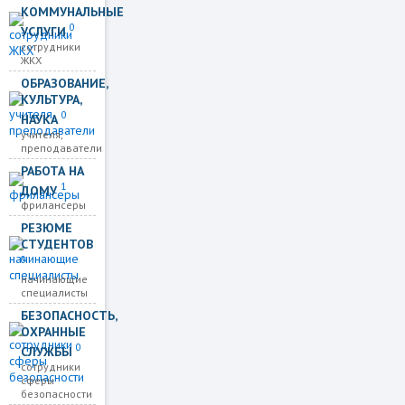
КОММУНАЛЬНЫЕ
0
УСЛУГИ
сотрудники
ЖКХ
ОБРАЗОВАНИЕ,
КУЛЬТУРА,
0
НАУКА
учителя,
преподаватели
РАБОТА НА
1
ДОМУ
фрилансеры
РЕЗЮМЕ
СТУДЕНТОВ
0
начинающие
специалисты
БЕЗОПАСНОСТЬ,
ОХРАННЫЕ
0
СЛУЖБЫ
сотрудники
сферы
безопасности