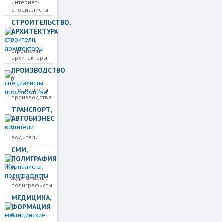
интернет-
специалисты
СТРОИТЕЛЬСТВО,
АРХИТЕКТУРА
0
строители,
архитекторы
ПРОИЗВОДСТВО
0
специалисты
производства
ТРАНСПОРТ,
АВТОБИЗНЕС
0
водители
СМИ,
ПОЛИГРАФИЯ
0
Журналисты,
полиграфисты
МЕДИЦИНА,
ФОРМАЦИЯ
0