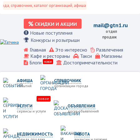
а, справочник, каталог организаций, афиша событий и не только это.
СКИДКИ И АКЦИИ
mail@gtn1.ru
отдел
Новые поступления
продаж
Конкурсы и розыгрыши
Главная
Это интересно
Развлечения
Кафе и рестораны
Такси
Магазины
Блоги
новое
Достопримечательности
АФИША
СПРАВОЧНИК
событий
организации города
новое
УСЛУГИ
ОБЪЯВЛЕНИЯ
сервисы и услуги
доска объявлений
НЕДВИЖИМОСТЬ
РАБОТА
аренда, продажа
вакансии и резюме