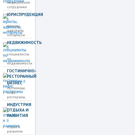
медицинские
сотрудники
ЮРИСПРУДЕНЦИЯ
0
юристы,
адвокаты,
нотариусы
НЕДВИЖИМОСТЬ
0
специалисты
по
недвижимости
ГОСТИНИЧНО-
РЕСТОРАННЫЙ
0
БИЗНЕС
гостиницы,
кафе,
рестораны
ИНДУСТРИЯ
ОТДЫХА И
РАЗВИТИЯ
0
отдых и
развитие