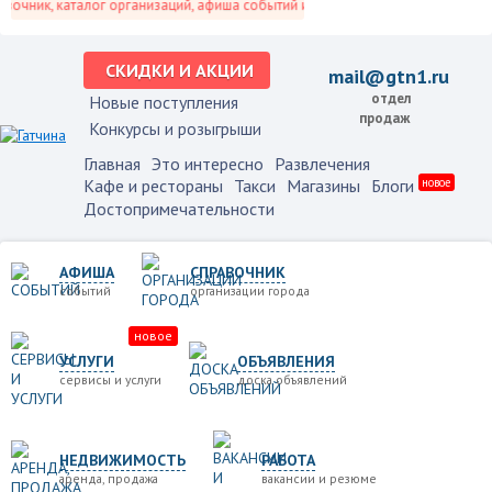
чник, каталог организаций, афиша событий и не только это.
СКИДКИ И АКЦИИ
mail@gtn1.ru
отдел
Новые поступления
продаж
Конкурсы и розыгрыши
Главная
Это интересно
Развлечения
Кафе и рестораны
Такси
Магазины
Блоги
новое
Достопримечательности
АФИША
СПРАВОЧНИК
событий
организации города
новое
УСЛУГИ
ОБЪЯВЛЕНИЯ
сервисы и услуги
доска объявлений
НЕДВИЖИМОСТЬ
РАБОТА
аренда, продажа
вакансии и резюме