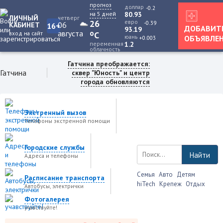
прогноз
доллар
-0.2
на 5 дней
80.93
ЛИЧНЫЙ
четверг
26
евро
-0.39
06
КАБИНЕТ
16+
ДОБАВИТ
93.19
августа
o
вход на сайт
C
юань
ОБЪЯВЛЕ
+0.003
переменная
1.2
облачность
Гатчина преображается:
Гатчина
сквер "Юность" и центр
города обновляются
Экстренный вызов
Телефоны экстренной помощи
Городские службы
Найти
Адреса и телефоны
Семья
Авто
Детям
Расписание транспорта
hiTech
Крепеж
Отдых
Автобусы, электрички
Фотогалерея
учавствуйте!