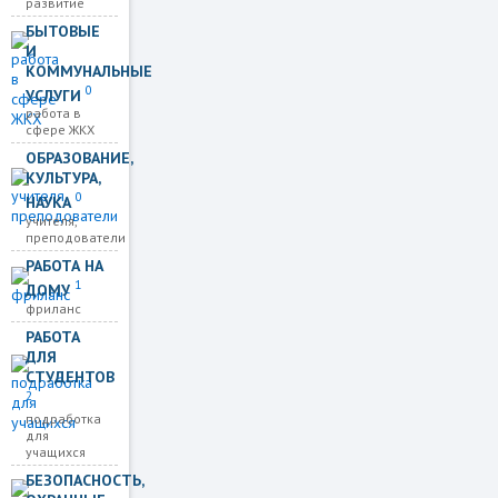
развитие
БЫТОВЫЕ
И
КОММУНАЛЬНЫЕ
0
УСЛУГИ
работа в
сфере ЖКХ
ОБРАЗОВАНИЕ,
КУЛЬТУРА,
0
НАУКА
учителя,
преподователи
РАБОТА НА
1
ДОМУ
фриланс
РАБОТА
ДЛЯ
СТУДЕНТОВ
2
подработка
для
учащихся
БЕЗОПАСНОСТЬ,