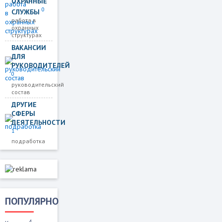
ОХРАННЫЕ
0
СЛУЖБЫ
работа в
охранных
структурах
ВАКАНСИИ
ДЛЯ
РУКОВОДИТЕЛЕЙ
0
руководительский
состав
ДРУГИЕ
СФЕРЫ
ДЕЯТЕЛЬНОСТИ
1
подработка
ПОПУЛЯРНО
4