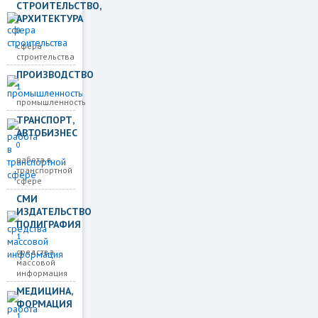
СТРОИТЕЛЬСТВО,
АРХИТЕКТУРА
0
сфера
строительства
ПРОИЗВОДСТВО
1
промышленность
ТРАНСПОРТ,
АВТОБИЗНЕС
0
работа в
транспортной
сфере
СМИ
ИЗДАТЕЛЬСТВО
ПОЛИГРАФИЯ
1
средства
массовой
информация
МЕДИЦИНА,
ФОРМАЦИЯ
1