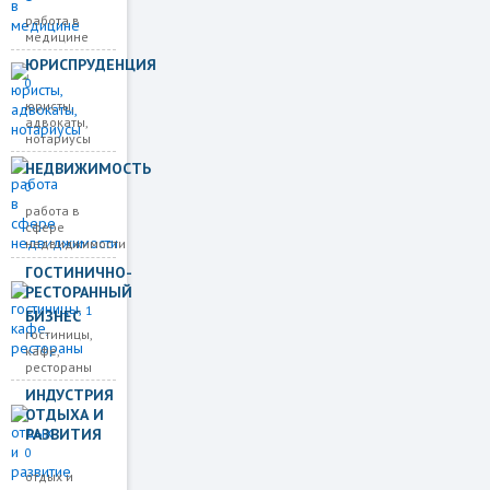
работа в
медицине
ЮРИСПРУДЕНЦИЯ
0
юристы,
адвокаты,
нотариусы
НЕДВИЖИМОСТЬ
0
работа в
сфере
недвиджимости
ГОСТИНИЧНО-
РЕСТОРАННЫЙ
1
БИЗНЕС
гостиницы,
кафе,
рестораны
ИНДУСТРИЯ
ОТДЫХА И
РАЗВИТИЯ
0
отдых и