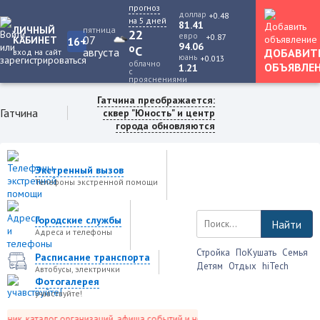
прогноз
доллар
+0.48
на 5 дней
81.41
ЛИЧНЫЙ
пятница
22
евро
+0.87
07
КАБИНЕТ
16+
94.06
o
C
августа
ДОБАВИТ
вход на сайт
юань
+0.013
облачно
ОБЪЯВЛЕ
1.21
с
прояснениями
Гатчина преображается:
Гатчина
сквер "Юность" и центр
города обновляются
Экстренный вызов
Телефоны экстренной помощи
Городские службы
Найти
Адреса и телефоны
Стройка
ПоКушать
Семья
Расписание транспорта
Детям
Отдых
hiTech
Автобусы, электрички
Фотогалерея
учавствуйте!
ик, каталог организаций, афиша событий и не только это.