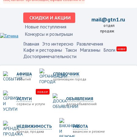
СКИДКИ И АКЦИИ
mail@gtn1.ru
отдел
Новые поступления
продаж
Конкурсы и розыгрыши
Главная
Это интересно
Развлечения
Кафе и рестораны
Такси
Магазины
Блоги
новое
Достопримечательности
АФИША
СПРАВОЧНИК
событий
организации города
новое
УСЛУГИ
ОБЪЯВЛЕНИЯ
сервисы и услуги
доска объявлений
НЕДВИЖИМОСТЬ
РАБОТА
аренда, продажа
вакансии и резюме