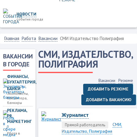
НОВОСТИ
события города
Главная
Работа
Вакансии
СМИ Издательство Полиграфия
СМИ, ИЗДАТЕЛЬСТВО,
ВАКАНСИИ
ПОЛИГРАФИЯ
В ГОРОДЕ
ФИНАНСЫ,
Вакансии
Резюме
БУХГАЛТЕРИЯ,
1
БАНКИ
ДОБАВИТЬ РЕЗЮМЕ
Экономисты,
бухгалтера,
ДОБАВИТЬ ВАКАНСИЮ
банкиры
РЕКЛАМА,
Журналист
PR,
МАРКЕТИНГ
СМИ,
Прямой работодатель
0
Издательство, Полиграфия
Рбота в