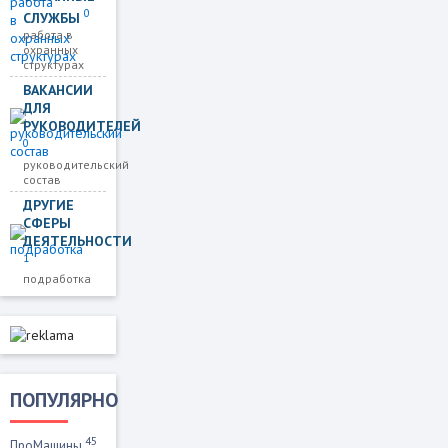
0
СЛУЖБЫ
работа в
охранных
структурах
ВАКАНСИИ
ДЛЯ
РУКОВОДИТЕЛЕЙ
0
руководительский
состав
ДРУГИЕ
СФЕРЫ
ДЕЯТЕЛЬНОСТИ
1
подработка
ПОПУЛЯРНО
45
ПроМашины