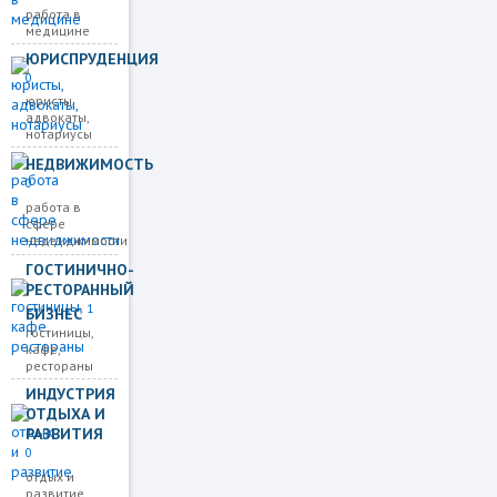
работа в
медицине
ЮРИСПРУДЕНЦИЯ
0
юристы,
адвокаты,
нотариусы
НЕДВИЖИМОСТЬ
0
работа в
сфере
недвиджимости
ГОСТИНИЧНО-
РЕСТОРАННЫЙ
1
БИЗНЕС
гостиницы,
кафе,
рестораны
ИНДУСТРИЯ
ОТДЫХА И
РАЗВИТИЯ
0
отдых и
развитие