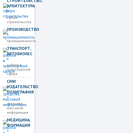
СТРОИТЕЛЬСТВО,
АРХИТЕКТУРА
0
сфера
строительства
ПРОИЗВОДСТВО
1
промышленность
ТРАНСПОРТ,
АВТОБИЗНЕС
0
работа в
транспортной
сфере
СМИ
ИЗДАТЕЛЬСТВО
ПОЛИГРАФИЯ
1
средства
массовой
информация
МЕДИЦИНА,
ФОРМАЦИЯ
1