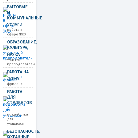
БЫТОВЫЕ
И
КОММУНАЛЬНЫЕ
0
УСЛУГИ
работа в
сфере ЖКХ
ОБРАЗОВАНИЕ,
КУЛЬТУРА,
0
НАУКА
учителя,
преподователи
РАБОТА НА
1
ДОМУ
фриланс
РАБОТА
ДЛЯ
СТУДЕНТОВ
2
подработка
для
учащихся
БЕЗОПАСНОСТЬ,
ОХРАННЫЕ