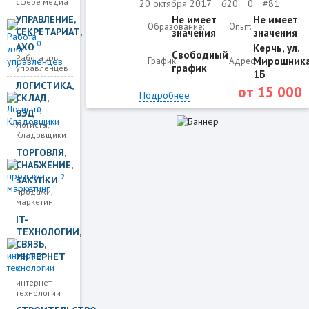
сфере медиа
20 октября 2017
620
0
#81
УПРАВЛЕНИЕ,
Не имеет
Не имеет
Образование:
Опыт:
СЕКРЕТАРИАТ,
значения
значения
0
АХО
Керчь, ул.
Свободный
Работа для
Мирошника
График:
Адрес:
график
управленцев
1Б
ЛОГИСТИКА,
от
15 000
Подробнее
СКЛАД,
0
ВЭД
Логисты,
Кладовщики
ТОРГОВЛЯ,
СНАБЖЕНИЕ,
2
ЗАКУПКИ
продажи,
маркетинг
IT-
ТЕХНОЛОГИИ,
СВЯЗЬ,
ИНТЕРНЕТ
0
интернет
технологии