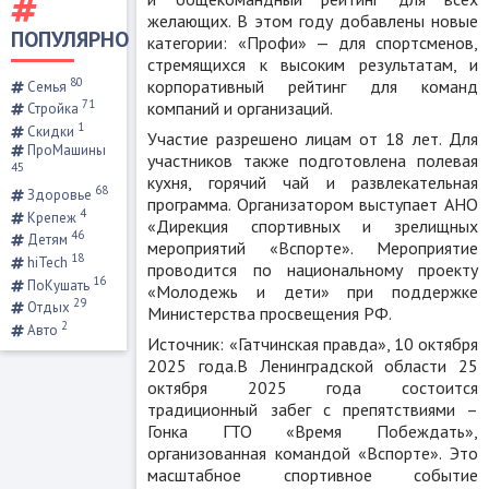
желающих. В этом году добавлены новые
ПОПУЛЯРНО
категории: «Профи» — для спортсменов,
стремящихся к высоким результатам, и
80
корпоративный рейтинг для команд
Семья
71
компаний и организаций.
Стройка
1
Скидки
Участие разрешено лицам от 18 лет. Для
ПроМашины
участников также подготовлена полевая
45
кухня, горячий чай и развлекательная
68
Здоровье
программа. Организатором выступает АНО
4
Крепеж
«Дирекция спортивных и зрелищных
46
Детям
мероприятий «Вспорте». Мероприятие
18
hiTech
проводится по национальному проекту
16
ПоКушать
«Молодежь и дети» при поддержке
29
Отдых
Министерства просвещения РФ.
2
Авто
Источник: «Гатчинская правда», 10 октября
2025 года.В Ленинградской области 25
октября 2025 года состоится
традиционный забег с препятствиями –
Гонка ГТО «Время Побеждать»,
организованная командой «Вспорте». Это
масштабное спортивное событие