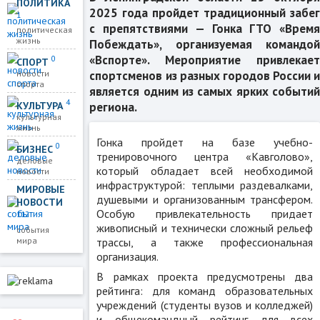
ПОЛИТИКА
2025 года пройдет традиционный забег
1
с препятствиями — Гонка ГТО «Время
политическая
жизнь
Побеждать», организуемая командой
«Вспорте». Мероприятие привлекает
0
СПОРТ
спортсменов из разных городов России и
новости
спорта
является одним из самых ярких событий
4
КУЛЬТУРА
региона.
культурная
жизнь
Гонка пройдет на базе учебно-
0
БИЗНЕС
тренировочного центра «Кавголово»,
деловые
который обладает всей необходимой
новости
инфраструктурой: теплыми раздевалками,
МИРОВЫЕ
душевыми и организованным трансфером.
НОВОСТИ
Особую привлекательность придает
112
живописный и технически сложный рельеф
события
трассы, а также профессиональная
мира
организация.
В рамках проекта предусмотрены два
рейтинга: для команд образовательных
учреждений (студенты вузов и колледжей)
и общекомандный рейтинг для всех