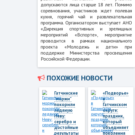
допускаются лица старше 18 лет. Помимо
соревнования, участников ждет полевая
кухня, горячий чай и развлекательная
программа. Организатором выступает АНО
«Дирекция спортивных и зрелищных
мероприятий «Вспорте», мероприятие
проводится в рамках национального
проекта «Молодежь и дети» при
поддержке Министерства просвещения
Российской Федерации.
ПОХОЖИЕ НОВОСТИ
Гатчинские
«Подворье»
"моржи"
в
покорили
Гатчинском
ледяную
округе:
Неву:
праздник,
серебро и
который
достойные
объединяет
результаты
поколения