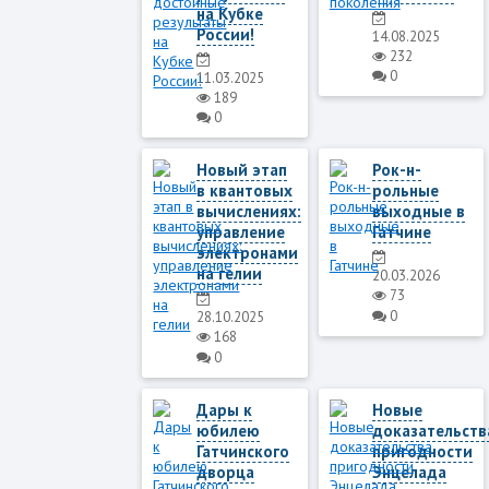
на Кубке
России!
14.08.2025
232
0
11.03.2025
189
0
Новый этап
Рок-н-
в квантовых
рольные
вычислениях:
выходные в
управление
Гатчине
электронами
на гелии
20.03.2026
73
0
28.10.2025
168
0
Дары к
Новые
юбилею
доказательств
Гатчинского
пригодности
дворца
Энцелада