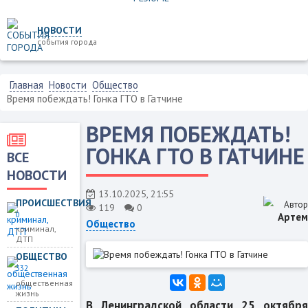
НОВОСТИ
события города
Главная
Новости
Общество
Время побеждать! Гонка ГТО в Гатчине
ВРЕМЯ ПОБЕЖДАТЬ!
ГОНКА ГТО В ГАТЧИНЕ
ВСЕ
НОВОСТИ
13.10.2025, 21:55
ПРОИСШЕСТВИЯ
Автор
119
0
0
Артем
Общество
криминал,
ДТП
ОБЩЕСТВО
332
общественная
жизнь
В Ленинградской области 25 октября