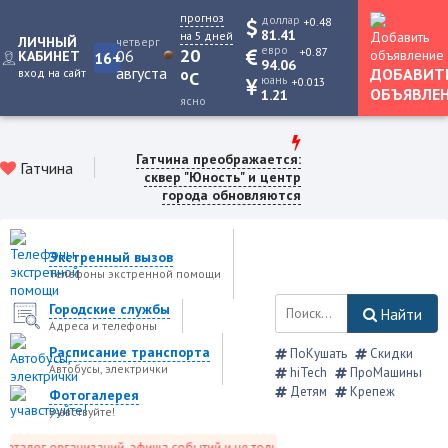
прогноз
доллар
+0.48
81.41
на 5 дней
ЛИЧНЫЙ
четверг
евро
+0.87
20
06
КАБИНЕТ
16+
94.06
августа
ДОБАВИТ
вход на сайт
o
C
юань
+0.013
ОБЪЯВЛЕ
1.21
ясно
Гатчина преображается:
Гатчина
сквер "Юность" и центр
города обновляются
Экстренный вызов
Телефоны экстренной помощи
Городские службы
Найти
Адреса и телефоны
Расписание транспорта
ПоКушать
Скидки
Автобусы, электрички
hiTech
ПроМашины
Детям
Крепеж
Фотогалерея
учавствуйте!
талог организаций, афиша событий и не только это.