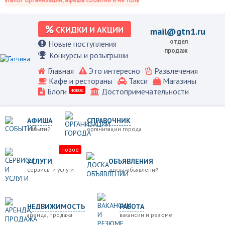
СКИДКИ И АКЦИИ
mail@gtn1.ru
отдел
Новые поступления
продаж
Конкурсы и розыгрыши
Главная
Это интересно
Развлечения
Кафе и рестораны
Такси
Магазины
Блоги
новое
Достопримечательности
АФИША
СПРАВОЧНИК
событий
организации города
новое
УСЛУГИ
ОБЪЯВЛЕНИЯ
сервисы и услуги
доска объявлений
НЕДВИЖИМОСТЬ
РАБОТА
аренда, продажа
вакансии и резюме