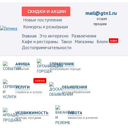
СКИДКИ И АКЦИИ
mail@gtn1.ru
отдел
Новые поступления
продаж
Конкурсы и розыгрыши
Главная
Это интересно
Развлечения
Кафе и рестораны
Такси
Магазины
Блоги
новое
Достопримечательности
АФИША
СПРАВОЧНИК
событий
организации города
новое
УСЛУГИ
ОБЪЯВЛЕНИЯ
сервисы и услуги
доска объявлений
НЕДВИЖИМОСТЬ
РАБОТА
аренда, продажа
вакансии и резюме