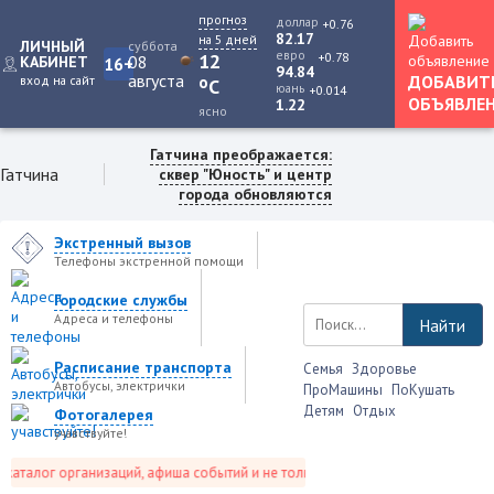
прогноз
доллар
+0.76
82.17
на 5 дней
ЛИЧНЫЙ
суббота
евро
+0.78
12
08
КАБИНЕТ
16+
94.84
августа
ДОБАВИТ
вход на сайт
o
C
юань
+0.014
ОБЪЯВЛЕ
1.22
ясно
Гатчина преображается:
Гатчина
сквер "Юность" и центр
города обновляются
Экстренный вызов
Телефоны экстренной помощи
Городские службы
Адреса и телефоны
Найти
Расписание транспорта
Семья
Здоровье
Автобусы, электрички
ПроМашины
ПоКушать
Детям
Отдых
Фотогалерея
учавствуйте!
аталог организаций, афиша событий и не только это.