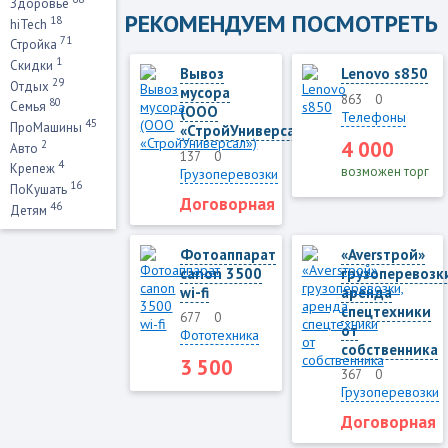
Здоровье
РЕКОМЕНДУЕМ ПОСМОТРЕТЬ
18
hiTech
71
Стройка
1
Скидки
Вывоз
Lenovo s850
29
Отдых
мусора
863
0
80
Семья
(ООО
Телефоны
45
ПроМашины
«СтройУниверсал»)
4 000
2
Авто
137
0
4
Крепеж
возможен торг
Грузоперевозки
16
ПоКушать
Договорная
46
Детям
Фотоаппарат
«Aversтрой»
canon 3500
грузоперевозк
wi-fi
аренда
спецтехники
677
0
от
Фототехника
собственника
3 500
367
0
Грузоперевозки
Договорная