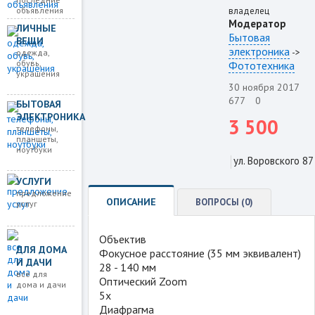
объявления
владелец
Модератор
ЛИЧНЫЕ
Бытовая
ВЕЩИ
электроника
->
одежда,
обувь,
Фототехника
украшения
30 ноября 2017
677
0
БЫТОВАЯ
ЭЛЕКТРОНИКА
3 500
телефоны,
планшеты,
ноутбуки
ул. Воровского 87
УСЛУГИ
предложение
ОПИСАНИЕ
ВОПРОСЫ (0)
услуг
Объектив
ДЛЯ ДОМА
Фокусное расстояние (35 мм эквивалент)
И ДАЧИ
28 - 140 мм
все для
Оптический Zoom
дома и дачи
5x
Диафрагма