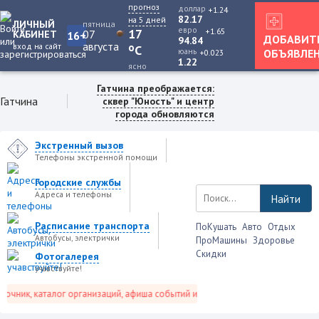
прогноз
доллар
+1.24
82.17
на 5 дней
ЛИЧНЫЙ
пятница
евро
+1.65
17
07
КАБИНЕТ
16+
ДОБАВИТ
94.84
августа
вход на сайт
o
C
юань
ОБЪЯВЛЕ
+0.023
1.22
ясно
Гатчина преображается:
Гатчина
сквер "Юность" и центр
города обновляются
Экстренный вызов
Телефоны экстренной помощи
Городские службы
Адреса и телефоны
Найти
Расписание транспорта
ПоКушать
Авто
Отдых
Автобусы, электрички
ПроМашины
Здоровье
Скидки
Фотогалерея
учавствуйте!
чник, каталог организаций, афиша событий и не только это.