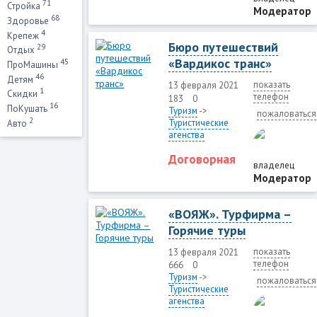
71
Стройка
Модератор
68
Здоровье
4
Крепеж
Бюро путешествий
29
Отдых
«Вардикос транс»
45
ПроМашины
46
Детям
показать
13 февраля 2021
1
Скидки
телефон
183
0
16
ПоКушать
Туризм
->
пожаловаться
2
Туристические
Авто
агенства
Договорная
владелец
Модератор
«ВОЯЖ». Турфирма –
Горячие туры
показать
13 февраля 2021
телефон
666
0
Туризм
->
пожаловаться
Туристические
агенства