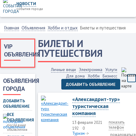
НОВОСТИ
события города
Главная
Объявления
Хобби и отдых
Билеты и путешествия
БИЛЕТЫ И
VIP
ПУТЕШЕСТВИЯ
ОБЪЯВЛЕНИЯ
Личные вещи
Электроника
Услуги
Для дома
Хобби
Бизнесс
ОБЪЯВЛЕНИЯ
ДОБАВИТЬ ОБЪЯВЛЕНИЕ
ГОРОДА
«Александрит-тур»
ДОБАВИТЬ
туристическая
ОБЪЯВЛЕНИЕ
компания
ВСЕ
ОБЪЯВЛЕНИЯ
показать
13 февраля 2021
последние
телефон
192
0
объявления
Туризм
->
пожаловаться