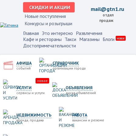
СКИДКИ И АКЦИИ
mail@gtn1.ru
отдел
Новые поступления
продаж
Конкурсы и розыгрыши
Главная
Это интересно
Развлечения
Кафе и рестораны
Такси
Магазины
Блоги
новое
Достопримечательности
АФИША
СПРАВОЧНИК
событий
организации города
новое
УСЛУГИ
ОБЪЯВЛЕНИЯ
сервисы и услуги
доска объявлений
НЕДВИЖИМОСТЬ
РАБОТА
аренда, продажа
вакансии и резюме