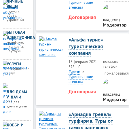
ЛИЧНЫЕ
Туристические
ВЕЩИ
агенства
одежда,
обувь,
Договорная
владелец
украшения
Модератор
БЫТОВАЯ
ЭЛЕКТРОНИКА
«Альфа турне»
телефоны,
туристическая
планшеты,
ноутбуки
компания
показать
13 февраля 2021
УСЛУГИ
телефон
378
0
предложение
Туризм
->
услуг
пожаловаться
Туристические
агенства
Договорная
ДЛЯ ДОМА
владелец
И ДАЧИ
Модератор
все для
дома и дачи
«Ариадна тревел»
турфирма. Туры от
ХОББИ И
самых надежных