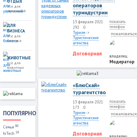
ОТДЫХ
операторов
все для
увлечений
туриндустрии
показать
13 февраля 2021
ДЛЯ
телефон
292
0
БИЗНЕСА
Туризм
->
пожаловаться
все для
Туристические
бизнеса
агенства
Договорная
владелец
ЖИВОТНЫЕ
Модератор
все для
животных
«БлюСкай»
турагентство
показать
13 февраля 2021
телефон
173
0
ПОПУЛЯРНО
Туризм
->
пожаловаться
Туристические
агенства
80
Семья
18
Договорная
hiTech
владелец