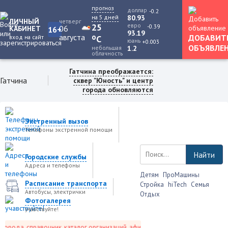
прогноз
доллар
-0.2
на 5 дней
80.93
ЛИЧНЫЙ
четверг
25
евро
-0.39
06
КАБИНЕТ
16+
93.19
августа
o
ДОБАВИТ
вход на сайт
C
юань
+0.003
ОБЪЯВЛЕ
небольшая
1.2
облачность
Гатчина преображается:
Гатчина
сквер "Юность" и центр
города обновляются
Экстренный вызов
Телефоны экстренной помощи
Найти
Городские службы
Адреса и телефоны
Детям
ПроМашины
Расписание транспорта
Стройка
hiTech
Семья
Автобусы, электрички
Отдых
Фотогалерея
учавствуйте!
орода, справочник, каталог организаций, афиша событий и не только это.