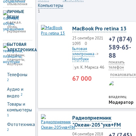
объявления
Компьютеры
1
ЛИЧНЫЕ
ВЕЩИ
одежда,
обувь,
MacBook Pro retina 13
украшения
+7 (874)
25 сентября 2021
1093
0
БЫТОВАЯ
589-65-
Бытовая
ЭЛЕКТРОНИКА
электроника
->
88
телефоны,
Ноутбуки
планшеты,
показать
ноутбуки
ул. К. Маркса 46
телефон
Телефоны
пожаловаться
67 000
2
Аудио и
2
видео
владелец
Модератор
Товары и
компьютеры
1
Радиоприемник
"Океан-205"укв+FM
Фототехника
2
+7 (745)
04 сентября 2018