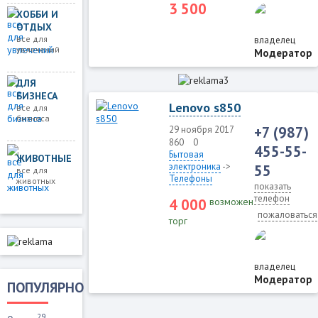
3 500
ХОББИ И
ОТДЫХ
все для
владелец
увлечений
Модератор
ДЛЯ
БИЗНЕСА
Lenovo s850
все для
бизнеса
+7 (987)
29 ноября 2017
860
0
455-55-
Бытовая
ЖИВОТНЫЕ
электроника
->
55
все для
Телефоны
животных
показать
телефон
4 000
возможен
пожаловаться
торг
владелец
Модератор
ПОПУЛЯРНО
29