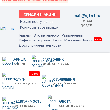
СКИДКИ И АКЦИИ
mail@gtn1.ru
отдел
Новые поступления
продаж
Конкурсы и розыгрыши
Главная
Это интересно
Развлечения
Кафе и рестораны
Такси
Магазины
Блоги
новое
Достопримечательности
АФИША
СПРАВОЧНИК
событий
организации города
новое
УСЛУГИ
ОБЪЯВЛЕНИЯ
сервисы и услуги
доска объявлений
НЕДВИЖИМОСТЬ
РАБОТА
аренда, продажа
вакансии и резюме