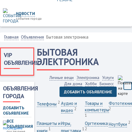
НОВОСТИ
события города
Главная
Объявления
Бытовая электроника
БЫТОВАЯ
VIP
ЭЛЕКТРОНИКА
ОБЪЯВЛЕНИЯ
Личные вещи
Электроника
Услуги
Для дома
Хобби
Бизнесс
ОБЪЯВЛЕНИЯ
ДОБАВИТЬ ОБЪЯВЛЕНИЕ
ГОРОДА
2
Аудио и
Товары и
Фототехни
Телефоны
ДОБАВИТЬ
2
2
компьютеры
видео
ОБЪЯВЛЕНИЕ
1
ВСЕ
2
Планшеты и
Игры,
Оргтехника
Ноутбуки
ОБЪЯВЛЕНИЯ
1
1
2
книги
приставки
последние