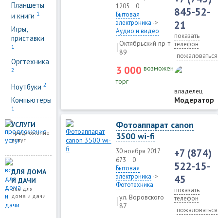
Планшеты
1205
0
845-52-
1
Бытовая
и книги
электроника
->
21
Игры,
Аудио и видео
показать
приставки
Октябрьский пр-т
телефон
1
89
пожаловаться
Оргтехника
3 000
возможен
2
торг
2
Ноутбуки
владелец
Компьютеры
Модератор
1
Фотоаппарат canon
УСЛУГИ
предложение
3500 wi-fi
услуг
+7 (874)
30 ноября 2017
673
0
522-15-
Бытовая
ДЛЯ ДОМА
электроника
->
45
И ДАЧИ
Фототехника
все для
показать
дома и дачи
ул. Воровского
телефон
87
пожаловаться