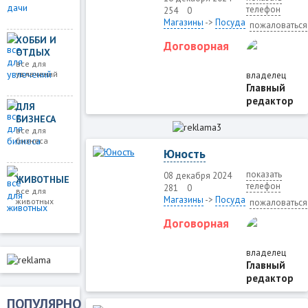
телефон
254
0
Магазины
->
Посуда
пожаловаться
ХОББИ И
Договорная
ОТДЫХ
все для
увлечений
владелец
Главный
редактор
ДЛЯ
БИЗНЕСА
все для
бизнеса
Юность
показать
08 декабря 2024
ЖИВОТНЫЕ
телефон
281
0
все для
Магазины
->
Посуда
животных
пожаловаться
Договорная
владелец
Главный
редактор
ПОПУЛЯРНО