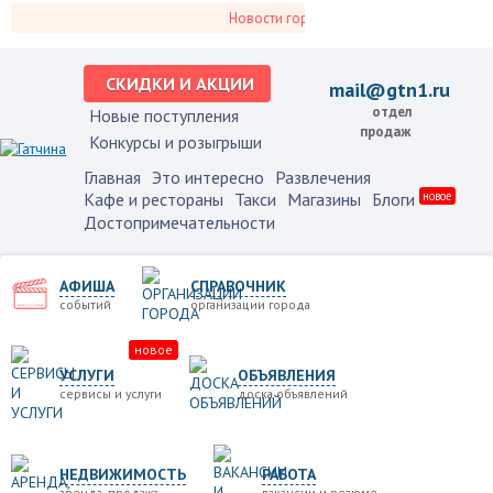
Новости города, справочник, каталог орга
СКИДКИ И АКЦИИ
mail@gtn1.ru
отдел
Новые поступления
продаж
Конкурсы и розыгрыши
Главная
Это интересно
Развлечения
Кафе и рестораны
Такси
Магазины
Блоги
новое
Достопримечательности
АФИША
СПРАВОЧНИК
событий
организации города
новое
УСЛУГИ
ОБЪЯВЛЕНИЯ
сервисы и услуги
доска объявлений
НЕДВИЖИМОСТЬ
РАБОТА
аренда, продажа
вакансии и резюме