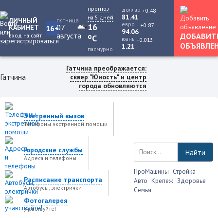
прогноз
доллар
+0.48
81.41
на 5 дней
ЛИЧНЫЙ
пятница
евро
+0.87
16
07
КАБИНЕТ
16+
94.06
августа
ДОБАВИТ
вход на сайт
o
C
юань
+0.013
ОБЪЯВЛЕ
1.21
пасмурно
Гатчина преображается:
Гатчина
сквер "Юность" и центр
города обновляются
Экстренный вызов
Телефоны экстренной помощи
Городские службы
Найти
Адреса и телефоны
ПроМашины
Стройка
Расписание транспорта
Авто
Крепеж
Здоровье
Автобусы, электрички
Семья
Фотогалерея
учавствуйте!