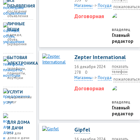
ВСЕ
339
0
Магазины
->
Посуда
ОБЪЯВЛЕНИЯ
пожаловаться
последние
Договорная
объявления
ЛИЧНЫЕ
ВЕЩИ
владелец
одежда,
Главный
обувь,
редактор
украшения
Zepter International
БЫТОВАЯ
ЭЛЕКТРОНИКА
показать
16 декабря 2024
телефоны,
телефон
278
0
планшеты,
Магазины
->
Посуда
ноутбуки
пожаловаться
Договорная
УСЛУГИ
предложение
услуг
владелец
Главный
редактор
ДЛЯ ДОМА
И ДАЧИ
Gipfel
все для
дома и дачи
показать
16 декабря 2024