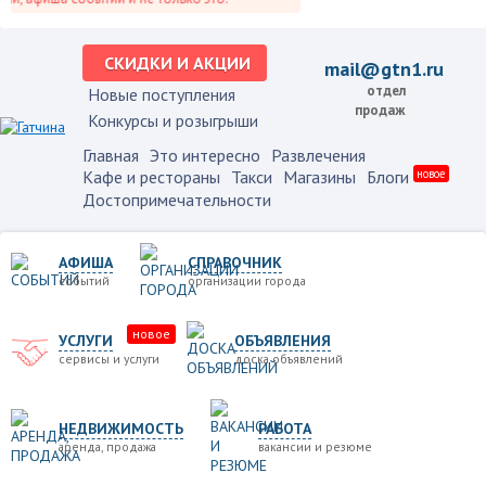
СКИДКИ И АКЦИИ
mail@gtn1.ru
отдел
Новые поступления
продаж
Конкурсы и розыгрыши
Главная
Это интересно
Развлечения
Кафе и рестораны
Такси
Магазины
Блоги
новое
Достопримечательности
АФИША
СПРАВОЧНИК
событий
организации города
новое
УСЛУГИ
ОБЪЯВЛЕНИЯ
сервисы и услуги
доска объявлений
НЕДВИЖИМОСТЬ
РАБОТА
аренда, продажа
вакансии и резюме