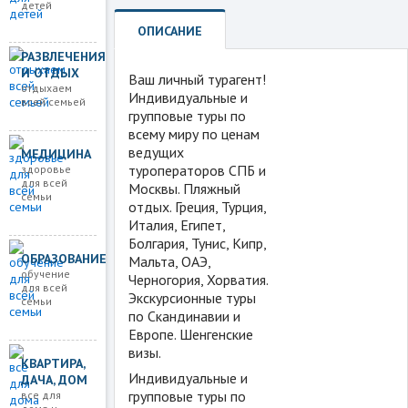
детей
ОПИСАНИЕ
РАЗВЛЕЧЕНИЯ
И ОТДЫХ
Ваш личный турагент!
отдыхаем
Индивидуальные и
всей семьей
групповые туры по
всему миру по ценам
ведущих
МЕДИЦИНА
туроператоров СПБ и
здоровье
для всей
Москвы. Пляжный
семьи
отдых. Греция, Турция,
Италия, Египет,
Болгария, Тунис, Кипр,
ОБРАЗОВАНИЕ
Мальта, ОАЭ,
обучение
Черногория, Хорватия.
для всей
Экскурсионные туры
семьи
по Скандинавии и
Европе. Шенгенские
визы.
КВАРТИРА,
Индивидуальные и
ДАЧА, ДОМ
групповые туры по
все для