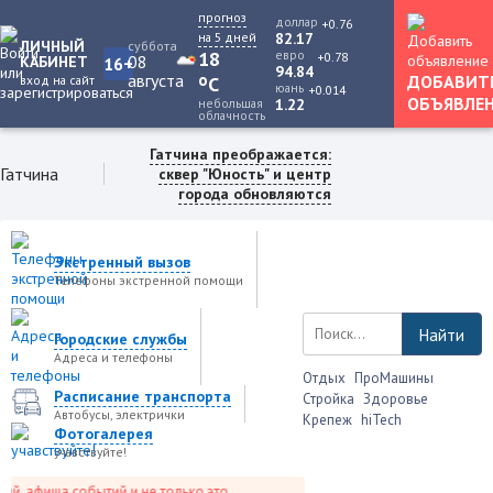
прогноз
доллар
+0.76
на 5 дней
82.17
ЛИЧНЫЙ
суббота
18
евро
+0.78
08
КАБИНЕТ
16+
94.84
августа
o
ДОБАВИТ
вход на сайт
C
юань
+0.014
ОБЪЯВЛЕ
небольшая
1.22
облачность
Гатчина преображается:
Гатчина
сквер "Юность" и центр
города обновляются
Экстренный вызов
Телефоны экстренной помощи
Найти
Городские службы
Адреса и телефоны
Отдых
ПроМашины
Расписание транспорта
Стройка
Здоровье
Автобусы, электрички
Крепеж
hiTech
Фотогалерея
учавствуйте!
иша событий и не только это.