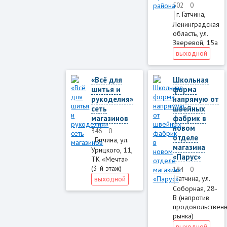
502
0
г. Гатчина,
Ленинградская
область, ул.
Зверевой, 15а
выходной
«Всё для
Школьная
шитья и
форма
рукоделия»
напрямую от
сеть
швейных
магазинов
фабрик в
новом
346
0
отделе
Гатчина, ул.
магазина
Урицкого, 11,
«Парус»
ТК «Мечта»
(3-й этаж)
184
0
Гатчина, ул.
выходной
Соборная, 28-
В (напротив
пpодовольствен
pынка)
выходной