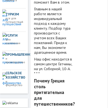
бизнеса
поможет Вам в этом.
Главным в нашей
работе является
ТУРИЗМ
индивидуальный
все для
путешествий
подход к каждому
клиенту. Подбор тура
производится с
УСЛУГИ
учетом всех Ваших
для
пожеланий. Придя к
населения
нам, Вы экономите
драгоценное время.
ПРОМЫШЛЕННОСТЬ
и
Наш офис находится в
производство
самом центре Гатчины,
на ул. Соборной, 10-А.
СЕЛЬСКОЕ
* * *
ХОЗЯЙСТВО
Почему Греция
и
фермерство
столь
притягательна
для
путешественников?