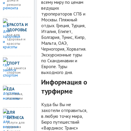
дома и
всему миру по ценам
ремонта
ведущих
туроператоров СПБ и
Москвы. Пляжный
КРАСОТА И
отдых. Греция, Турция,
ЗДОРОВЬЕ
Италия, Египет,
все для
Болгария, Тунис, Кипр,
здоровья и
Мальта, ОАЭ,
красоты
Черногория, Хорватия.
Экскурсионные туры
по Скандинавии и
СПОРТ
Европе. Туры
где занятся
выходного дня.
спортом
Информация о
ЕДА
турфирме
доставка,
магазины
Куда бы Вы не
захотели отправиться,
ДЛЯ
в любую точку мира,
БИЗНЕСА
Бюро путешествий
услуги для
ведения
«Вардикос Транс»