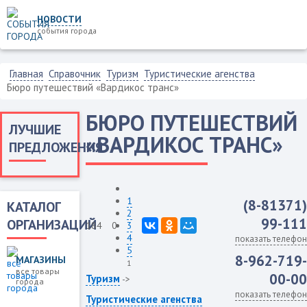
НОВОСТИ
события города
Главная
Справочник
Туризм
Туристические агенства
Бюро путешествий «Вардикос транс»
БЮРО ПУТЕШЕСТВИЙ
ЛУЧШИЕ
«ВАРДИКОС ТРАНС»
ПРЕДЛОЖЕНИЯ
1
(8-81371)
КАТАЛОГ
2
99-111
ОРГАНИЗАЦИЙ
184
0
3
4
показать телефон
5
8-962-719-
МАГАЗИНЫ
1
все товары
00-00
Туризм
->
города
показать телефон
Туристические агенства