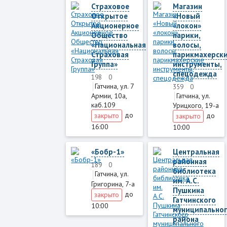
Страховое
Магазин
Открытое
«Новый
Акционерное
«локон»
Общество
парики,
«Национальная
волосы,
Страховая
парикмахерск
Группа»
инструменты,
спецодежда
198
0
Гатчина, ул. 7
359
0
Гатчина, ул.
Армии, 10а,
каб.109
Урицкого, 19-а
до
закрыто
до
закрыто
16:00
10:00
«Бобр-1»
Центральная
районная
189
0
библиотека
Гатчина, ул.
им. А.С.
Григорина, 7-а
Пушкина
до
закрыто
Гатчинского
10:00
муниципально
района