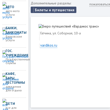
Дополнительные разделы:
пожаловаться
АВТО
Билеты и путешествия
авто-мото
услуги
БАНКИ,
БАНКОМАТЫ
Гатчина, ул. Соборная, 10-а
банковские
услуги
vardikos.ru
ГОС.
УЧРЕЖДЕНИЯ
Государственные
службы
Загружаем карту
КАФЕ,
БАРЫ,
РЕСТОРАНЫ
заведения
для отдыха
ДЕТИ
все для