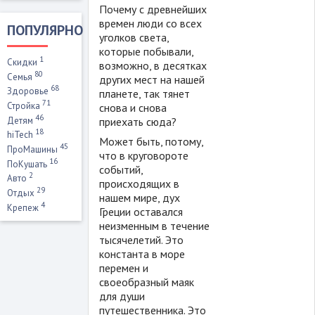
Почему с древнейших
времен люди со всех
ПОПУЛЯРНО
уголков света,
которые побывали,
1
Скидки
возможно, в десятках
80
Семья
других мест на нашей
68
Здоровье
планете, так тянет
71
Стройка
снова и снова
46
Детям
приехать сюда?
18
hiTech
Может быть, потому,
45
ПроМашины
что в круговороте
16
ПоКушать
событий,
2
Авто
происходящих в
29
Отдых
нашем мире, дух
4
Крепеж
Греции оставался
неизменным в течение
тысячелетий. Это
константа в море
перемен и
своеобразный маяк
для души
путешественника. Это