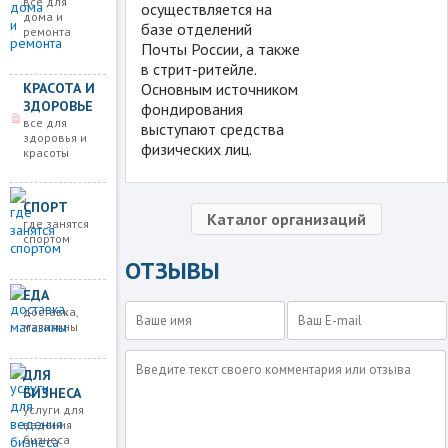
все для
осуществляется на
дома и
базе отделений
ремонта
Почты России, а также
в стрит-ритейле.
КРАСОТА И
Основным источником
ЗДОРОВЬЕ
фондирования
все для
выступают средства
здоровья и
физических лиц.
красоты
СПОРТ
Каталог организаций
где занятся
спортом
ОТЗЫВЫ
ЕДА
доставка,
магазины
ДЛЯ
БИЗНЕСА
услуги для
ведения
бизнеса