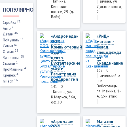
Гатчина,
Гатчина, ул.
Киевское
Достоевского,
ПОПУЛЯРНО
шоссе, 29 (д.
2
Вайя)
71
Стройка
2
Авто
46
Детям
«Андромеда»
«РиД»
16
ПоКушать
ООО.
магазин-
80
Семья
Компьютерный
склад,
29
Отдых
аудит-
спецодежда
68
центр.
из
Здоровье
1
Бухгалтерские
Скандинавии
Скидки
услуги.
45
ПроМашины
158
0
Регистрация
4
Гатчинский р-
Крепеж
предприятий
18
н, п.
hiTech
Войсковицы,
141
0
пл. Манина, 1-
Гатчина, ул.
А, (2-й этаж)
К.Маркса, 36а,
оф.30
«Агромаш»
Магазин
ООО
Сантехника