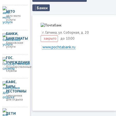
Банки
АВТО
авто-мото
услуги
г. Гатчина, ул. Соборная, д. 20
БАНКИ,
БАНКОМАТЫ
до 10:00
закрыто
банковские
услуги
www.pochtabank.ru
ГОС.
УЧРЕЖДЕНИЯ
Загружаем карту
Государственные
службы
КАФЕ,
БАРЫ,
РЕСТОРАНЫ
заведения
для отдыха
ДЕТИ