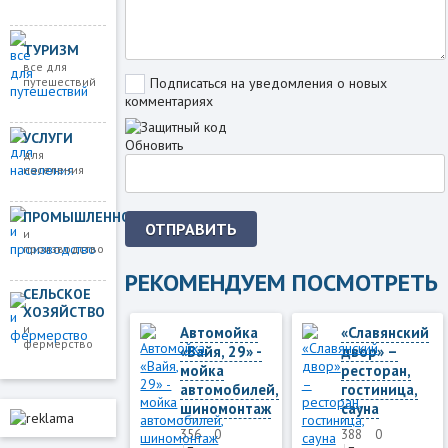
ТУРИЗМ
все для
путешествий
Подписаться на уведомления о новых
комментариях
УСЛУГИ
Обновить
для
населения
ПРОМЫШЛЕННОСТЬ
ОТПРАВИТЬ
и
производство
РЕКОМЕНДУЕМ ПОСМОТРЕТЬ
СЕЛЬСКОЕ
ХОЗЯЙСТВО
и
Автомойка
«Славянский
фермерство
«Вайя, 29» -
двор» –
мойка
ресторан,
автомобилей,
гостиница,
шиномонтаж
сауна
356
0
388
0