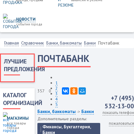
НОВОСТИ
события города
Главная
Справочник
Банки, банкоматы
Банки
Почтабанк
ПОЧТАБАНК
ЛУЧШИЕ
ПРЕДЛОЖЕНИЯ
1
2
357
0
3
КАТАЛОГ
+7 (495)
4
ОРГАНИЗАЦИЙ
5
532-13-00
Банки, банкоматы
Банки
->
показать телефон
МАГАЗИНЫ
Дополнительные разделы:
все товары
пожаловаться
Финансы, Бухгалтерия,
города
Банки