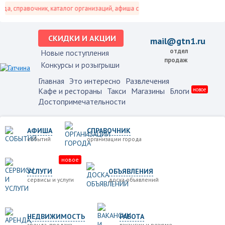
, справочник, каталог организаций, афиша событий и не только это.
СКИДКИ И АКЦИИ
mail@gtn1.ru
отдел
Новые поступления
продаж
Конкурсы и розыгрыши
Главная
Это интересно
Развлечения
Кафе и рестораны
Такси
Магазины
Блоги
новое
Достопримечательности
АФИША
СПРАВОЧНИК
событий
организации города
новое
УСЛУГИ
ОБЪЯВЛЕНИЯ
сервисы и услуги
доска объявлений
НЕДВИЖИМОСТЬ
РАБОТА
аренда, продажа
вакансии и резюме