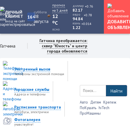
прогноз
доллар
+0.76
82.17
на 5 дней
ЛИЧНЫЙ
суббота
евро
+0.78
12
08
КАБИНЕТ
16+
94.84
августа
ДОБАВИТ
вход на сайт
o
C
юань
+0.014
ОБЪЯВЛЕ
1.22
ясно
Гатчина преображается:
Гатчина
сквер "Юность" и центр
города обновляются
Экстренный вызов
Телефоны экстренной помощи
Городские службы
Найти
Адреса и телефоны
Авто
Детям
Крепеж
Расписание транспорта
ПоКушать
hiTech
Автобусы, электрички
ПроМашины
Фотогалерея
учавствуйте!