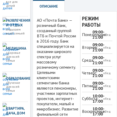
все для
детей
ОПИСАНИЕ
РЕЖИМ
АО «Почта Банк» —
РАЗВЛЕЧЕНИЯ
РАБОТЫ
И ОТДЫХ
розничный банк,
отдыхаем
созданный группой
09:00-
всей семьей
Понедельник:
обед
ВТБ и Почтой России
21:00
в 2016 году. Банк
09:00-
специализируется на
Вторник:
обед
МЕДИЦИНА
21:00
оказании широкого
здоровье
спектра услуг
для всей
09:00-
Среда:
обед
семьи
массовому
21:00
розничному сегменту.
09:00-
Целевыми
Четверг:
обед
21:00
клиентскими
ОБРАЗОВАНИЕ
сегментами банка
09:00-
обучение
Пятница:
обед
для всей
являются пенсионеры,
21:00
семьи
участники зарплатных
10:00-
проектов, интернет-
Суббота:
обед
17:00
покупатели, малый и
КВАРТИРА,
10:00-
микробизнес. Развитие
Воскресенье:
обед
ДАЧА, ДОМ
17:00
филиальной сети