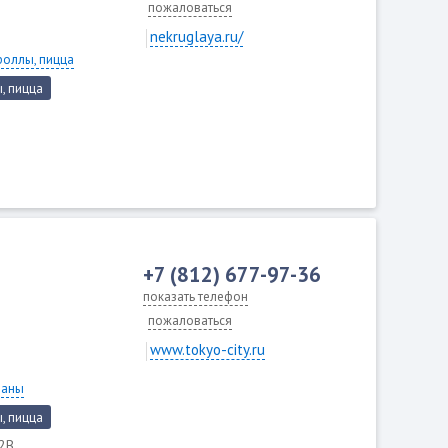
пожаловаться
nekruglaya.ru/
роллы, пицца
, пицца
+7 (812) 677-97-36
показать телефон
пожаловаться
www.tokyo-city.ru
раны
, пицца
42В