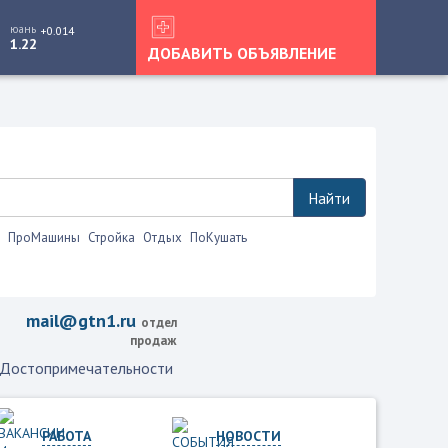
юань
+0.014
1.22
ДОБАВИТЬ ОБЪЯВЛЕНИЕ
Найти
ПроМашины
Стройка
Отдых
ПоКушать
mail@gtn1.ru
отдел
продаж
Достопримечательности
РАБОТА
НОВОСТИ