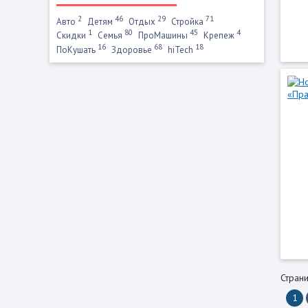
2
46
29
71
Авто
Детям
Отдых
Стройка
1
80
45
4
Скидки
Семья
ПроМашины
Крепеж
16
68
18
ПоКушать
Здоровье
hiTech
Страни
1