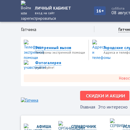
ЛИЧНЫЙ КАБИНЕТ
суббота
16+
08 авгус
вход на сайт
Гатчина
Гатчи
Экстренный вызов
Городские сл
Телефоны экстренной помощи
Адреса и телеф
Фотогалерея
учавствуйте!
Новости гор
СКИДКИ И АКЦИИ
Главная
Это интересно
АФИША
СПРАВОЧНИК
УСЛ