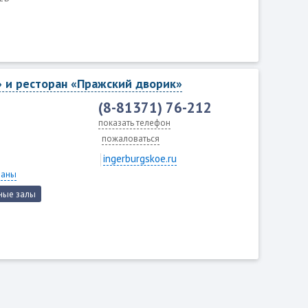
» и ресторан «Пражский дворик»
(8-81371) 76-212
показать телефон
пожаловаться
ingerburgskoe.ru
раны
ные залы