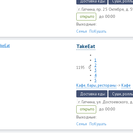
Доставка еды
Суши, роллы
г. Гатчина, пр. 25 Октября, д. 
до 00:00
открыто
Выходные:
Семья
ПоКушать
TakeEat
1
2
1195
0
3
4
5
Кафе, бары, рестораны
->
Кафе
Доставка еды
Суши, роллы
г. Гатчина, ул. Достоевского, д
до 00:00
открыто
Выходные:
Семья
ПоКушать