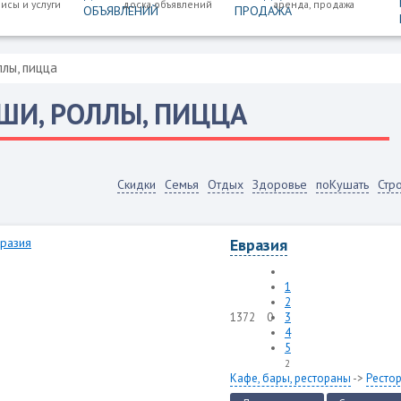
исы и услуги
доска объявлений
аренда, продажа
ллы, пицца
ШИ, РОЛЛЫ, ПИЦЦА
Скидки
Семья
Отдых
Здоровье
поКушать
Стр
Евразия
1
2
1372
0
3
4
5
2
Кафе, бары, рестораны
->
Ресто