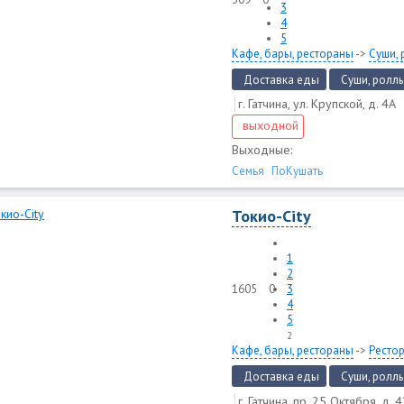
3
4
5
Кафе, бары, рестораны
->
Суши, 
Доставка еды
Суши, роллы
г. Гатчина, ул. Крупской, д. 4А
выходной
Выходные:
Семья
ПоКушать
Токио-City
1
2
1605
0
3
4
5
2
Кафе, бары, рестораны
->
Ресто
Доставка еды
Суши, роллы
г. Гатчина, пр. 25 Октября, д. 