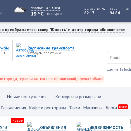
прогноз на 5 дней
доллар
евро
+0.76
+0.78
o
та
19
C
82.17
94.84
пасмурно
на преображается: сквер "Юность" и центр города обновляются
ужбы
Расписание транспорта
оны
Автобусы, электрички
Детям
hiTech
ода, справочник, каталог организаций, афиша событий и не только это.
Новые поступления
Конкурсы и розыгрыши
Развлечения
Кафе и рестораны
Такси
Магазины
Блоги
новое
новое
УГИ
ОБЪЯВЛЕНИЯ
НЕДВИЖИМОСТЬ