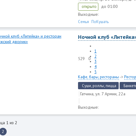
до 01:00
открыто
Выходные:
Семья
ПоКушать
Ночной клуб «Литейка
1
2
529
0
3
4
5
Кафе, бары, рестораны
->
Ресто
Суши, роллы, пицца
Банкет
Гатчина, ул. 7 Армии, 22а
Выходные:
ца 1 из 2
2