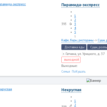
Пирамида-экспресс
1
2
393
0
3
4
5
1
Кафе, бары, рестораны
->
Суши, 
Доставка еды
Суши, роллы
г. Гатчина, ул. Урицкого, д. 37
выходной
Выходные:
Семья
ПоКушать
Некруглая
1
2
309
0