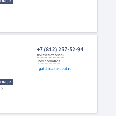
, пицца
59
+7 (812) 237-32-94
показать телефон
пожаловаться
gatchina.takeeat.ru
, пицца
. 2