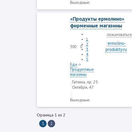
Выходные:
«Продукты ермолино»
фирменные магазины
пожаловаться
1
ermolino-
2
300
0
produkty.ru
3
4
5
Еда
->
Продуктовые
магазины
Гатчина, пр. 25
Октября, 47
Выходные:
Страница 1 из 2
1
2