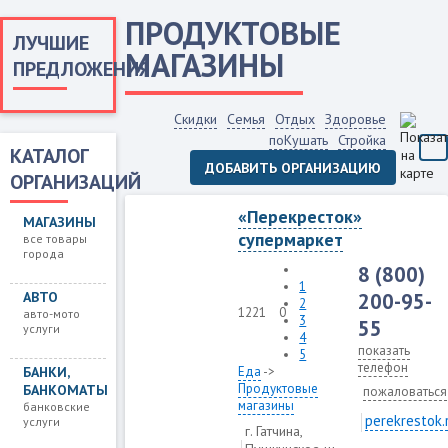
ПРОДУКТОВЫЕ
ЛУЧШИЕ
МАГАЗИНЫ
ПРЕДЛОЖЕНИЯ
Скидки
Семья
Отдых
Здоровье
поКушать
Стройка
КАТАЛОГ
ДОБАВИТЬ ОРГАНИЗАЦИЮ
ОРГАНИЗАЦИЙ
«Перекресток»
МАГАЗИНЫ
супермаркет
все товары
города
8 (800)
1
АВТО
200-95-
2
1221
0
авто-мото
3
55
услуги
4
показать
5
телефон
БАНКИ,
Еда
->
Продуктовые
БАНКОМАТЫ
пожаловаться
магазины
банковские
perekrestok.
услуги
г. Гатчина,