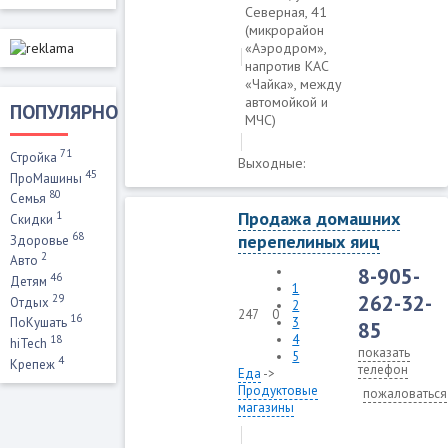
Северная, 41
(микрорайон
«Аэродром»,
напротив КAС
«Чaйка», между
aвтомойкой и
ПОПУЛЯРНО
МЧC)
71
Стройка
Выходные:
45
ПроМашины
80
Семья
Продажа домашних
1
Скидки
68
перепелиных яиц
Здоровье
2
Авто
8-905-
46
Детям
1
262-32-
29
Отдых
2
247
0
16
3
ПоКушать
85
4
18
hiTech
показать
5
4
Крепеж
телефон
Еда
->
Продуктовые
пожаловаться
магазины