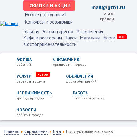
СКИДКИ И АКЦИИ
mail@gtn1.ru
отдел
Новые поступления
продаж
Конкурсы и розыгрыши
Главная
Это интересно
Развлечения
Кафе и рестораны
Такси
Магазины
Блоги
новое
Достопримечательности
АФИША
СПРАВОЧНИК
событий
организации города
новое
УСЛУГИ
ОБЪЯВЛЕНИЯ
сервисы и услуги
доска объявлений
НЕДВИЖИМОСТЬ
РАБОТА
аренда, продажа
вакансии и резюме
НОВОСТИ
события города
Главная
Справочник
Еда
Продуктовые магазины