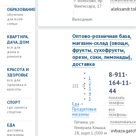
пожаловаться
г. Волосово, пр.
Вингиссара, 17
aleksandr.t
ОБРАЗОВАНИЕ
обучение
Выходные:
для всей
семьи
Оптово-розничная база,
КВАРТИРА,
ДАЧА, ДОМ
магазин-склад (овощи,
все для
фрукты, сухофрукты,
дома и
орехи, соки, лимонады),
ремонта
доставка
КРАСОТА И
8-911-
ЗДОРОВЬЕ
1
все для
164-11-
2
здоровья и
221
0
3
красоты
44
4
показать
5
СПОРТ
телефон
Еда
->
где занятся
Продуктовые
все
спортом
магазины
телефоны
пожаловаться
Гатчина, ул.
ЕДА
Генерала Кныша,
доставка,
ovbaza.gat
28, корп.1 (500 м
магазины