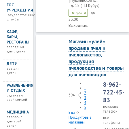
Пушкинское ш.,
ГОС.
д. 15 (ТЦ Кубус)
УЧРЕЖДЕНИЯ
до
открыто
Государственные
23:00
службы
Выходные:
КАФЕ,
БАРЫ,
Магазин «улей»
РЕСТОРАНЫ
заведения
продажа пчел и
для отдыха
пчелопакетов,
продукция
ДЕТИ
пчеловодства и товары
все для
детей
для пчеловодов
8-962-
РАЗВЛЕЧЕНИЯ
1
И ОТДЫХ
722-45-
2
394
0
отдыхаем
3
83
всей семьей
4
показать
5
телефон
МЕДИЦИНА
Еда
->
здоровье
Продуктовые
все
для всей
магазины
телефоны
семьи