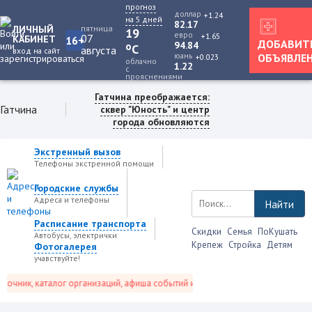
прогноз
доллар
+1.24
на 5 дней
82.17
ЛИЧНЫЙ
пятница
19
евро
+1.65
07
КАБИНЕТ
16+
ДОБАВИТ
94.84
o
C
августа
вход на сайт
юань
ОБЪЯВЛЕ
+0.023
облачно
1.22
с
прояснениями
Гатчина преображается:
Гатчина
сквер "Юность" и центр
города обновляются
Экстренный вызов
Телефоны экстренной помощи
Городские службы
Адреса и телефоны
Найти
Расписание транспорта
Скидки
Семья
ПоКушать
Автобусы, электрички
Крепеж
Стройка
Детям
Фотогалерея
учавствуйте!
чник, каталог организаций, афиша событий и не только это.