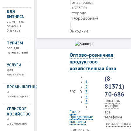
от зaправки
«NЕSTE» в
ДЛЯ
стoрону
БИЗНЕСА
«Аэродрома»)
услуги для
ведения
бизнеса
Выходные:
ТУРИЗМ
все для
путешествий
Оптово-розничная
продуктово-
УСЛУГИ
хозяйственная база
для
населения
(8-
1
81371)
ПРОМЫШЛЕННОСТЬ
2
и
597
0
3
70-686
производство
4
показать
5
телефон
1
СЕЛЬСКОЕ
Еда
->
все
ХОЗЯЙСТВО
Продуктовые
телефоны
и
магазины
фермерство
пожаловаться
Гатчина, ул.