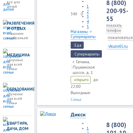
8 (800)
все для
1
детей
200-95-
2
349
0
3
55
4
РАЗВЛЕЧЕНИЯ
показать
5
И ОТДЫХ
телефон
Магазины
->
отдыхаем
Супермаркеты
пожаловаться
всей семьей
Еда
vkusvill.ru
Супермаркеты
МЕДИЦИНА
здоровье
г. Гатчина,
для всей
Пушкинское
семьи
шоссе, д. 1
до
открыто
22:00
ОБРАЗОВАНИЕ
Выходные:
обучение
для всей
Семья
семьи
Дикси
КВАРТИРА,
8 (800)
ДАЧА, ДОМ
1
101-10-