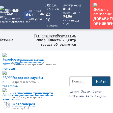
прогноз
доллар
+0.48
81.41
на 5 дней
ЛИЧНЫЙ
пятница
евро
+0.87
23
07
КАБИНЕТ
16+
94.06
августа
ДОБАВИТ
вход на сайт
o
C
юань
+0.013
ОБЪЯВЛЕ
1.21
пасмурно
Гатчина преображается:
Гатчина
сквер "Юность" и центр
города обновляются
Экстренный вызов
Телефоны экстренной помощи
Городские службы
Найти
Адреса и телефоны
Детям
Отдых
Семья
Расписание транспорта
ПоКушать
Авто
Скидки
Автобусы, электрички
Фотогалерея
учавствуйте!