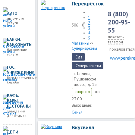
Перекрёсток
8 (800)
АВТО
1
авто-мото
200-95-
2
услуги
306
0
3
55
4
показать
5
БАНКИ,
телефон
Магазины
->
БАНКОМАТЫ
Супермаркеты
пожаловаться
банковские
услуги
Еда
www.perekre
Супермаркеты
ГОС.
УЧРЕЖДЕНИЯ
г. Гатчина,
Государственные
Пушкинское
службы
шоссе, д. 15
до
открыто
КАФЕ,
23:00
БАРЫ,
Выходные:
РЕСТОРАНЫ
заведения
Семья
для отдыха
Вкусвилл
ДЕТИ