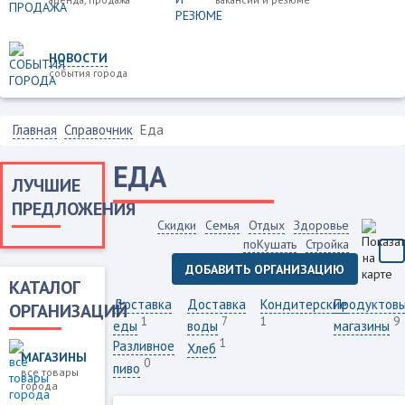
НОВОСТИ
события города
Главная
Справочник
Еда
ЕДА
ЛУЧШИЕ
ПРЕДЛОЖЕНИЯ
Скидки
Семья
Отдых
Здоровье
поКушать
Стройка
ДОБАВИТЬ ОРГАНИЗАЦИЮ
КАТАЛОГ
Доставка
Доставка
Кондитерские
Продуктов
ОРГАНИЗАЦИЙ
1
7
1
9
еды
воды
магазины
1
Разливное
Хлеб
МАГАЗИНЫ
0
пиво
все товары
города