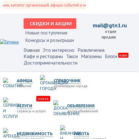
к, каталог организаций, афиша событий и не только это.
СКИДКИ И АКЦИИ
mail@gtn1.ru
отдел
Новые поступления
продаж
Конкурсы и розыгрыши
Главная
Это интересно
Развлечения
Кафе и рестораны
Такси
Магазины
Блоги
новое
Достопримечательности
АФИША
СПРАВОЧНИК
событий
организации города
новое
УСЛУГИ
ОБЪЯВЛЕНИЯ
сервисы и услуги
доска объявлений
НЕДВИЖИМОСТЬ
РАБОТА
аренда, продажа
вакансии и резюме