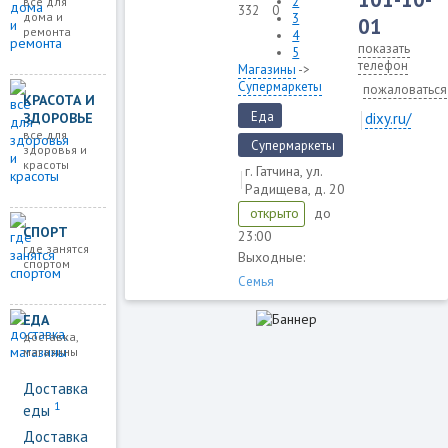
2
все для
332
0
дома и
3
01
ремонта
4
показать
5
телефон
Магазины
->
Супермаркеты
пожаловаться
КРАСОТА И
Еда
ЗДОРОВЬЕ
dixy.ru/
все для
Супермаркеты
здоровья и
красоты
г. Гатчина, ул.
Радищева, д. 20
до
открыто
СПОРТ
23:00
где занятся
Выходные:
спортом
Семья
ЕДА
доставка,
магазины
Доставка
1
еды
Доставка