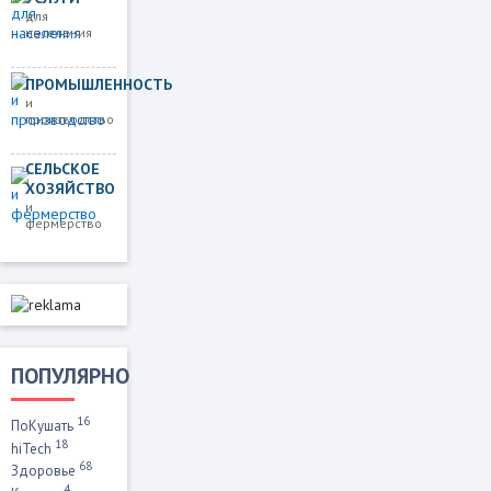
для
населения
ПРОМЫШЛЕННОСТЬ
и
производство
СЕЛЬСКОЕ
ХОЗЯЙСТВО
и
фермерство
ПОПУЛЯРНО
16
ПоКушать
18
hiTech
68
Здоровье
4