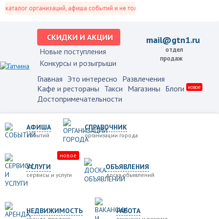
каталог организаций, афиша событий и не только это.
СКИДКИ И АКЦИИ
mail@gtn1.ru
отдел
Новые поступления
продаж
Конкурсы и розыгрыши
Главная
Это интересно
Развлечения
Кафе и рестораны
Такси
Магазины
Блоги
новое
Достопримечательности
АФИША
СПРАВОЧНИК
событий
организации города
новое
УСЛУГИ
ОБЪЯВЛЕНИЯ
сервисы и услуги
доска объявлений
НЕДВИЖИМОСТЬ
РАБОТА
аренда, продажа
вакансии и резюме