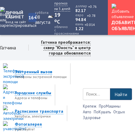
прогноз
доллар
+0.76
на 5 дней
82.17
ЛИЧНЫЙ
суббота
19
евро
+0.78
08
КАБИНЕТ
16+
94.84
o
C
августа
ДОБАВИТ
вход на сайт
юань
+0.014
облачно
ОБЪЯВЛЕ
1.22
с
прояснениями
Гатчина преображается:
Гатчина
сквер "Юность" и центр
города обновляются
Экстренный вызов
Телефоны экстренной помощи
Городские службы
Найти
Адреса и телефоны
Крепеж
ПроМашины
Расписание транспорта
Авто
ПоКушать
Отдых
Автобусы, электрички
Здоровье
Фотогалерея
учавствуйте!