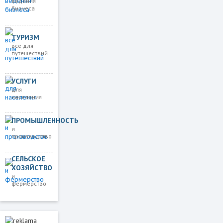
ведения
бизнеса
ТУРИЗМ
все для
путешествий
УСЛУГИ
для
населения
ПРОМЫШЛЕННОСТЬ
и
производство
СЕЛЬСКОЕ
ХОЗЯЙСТВО
и
фермерство