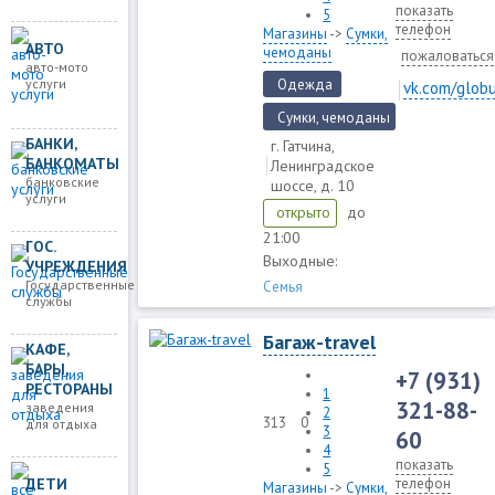
показать
5
телефон
Магазины
->
Сумки,
АВТО
чемоданы
пожаловаться
авто-мото
услуги
Одежда
vk.com/globu
Сумки, чемоданы
БАНКИ,
г. Гатчина,
БАНКОМАТЫ
Ленинградское
банковские
шоссе, д. 10
услуги
до
открыто
21:00
ГОС.
Выходные:
УЧРЕЖДЕНИЯ
Государственные
Семья
службы
Багаж-travel
КАФЕ,
БАРЫ,
+7 (931)
РЕСТОРАНЫ
1
321-88-
заведения
2
313
0
для отдыха
3
60
4
показать
5
ДЕТИ
телефон
Магазины
->
Сумки,