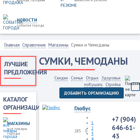
НОВОСТИ
события города
Главная
Справочник
Магазины
Сумки и Чемоданы
СУМКИ, ЧЕМОДАНЫ
ЛУЧШИЕ
ПРЕДЛОЖЕНИЯ
Скидки
Семья
Отдых
Здоровье
поКушать
Стройка
ДОБАВИТЬ ОРГАНИЗАЦИЮ
КАТАЛОГ
ОРГАНИЗАЦИЙ
Глобус
+7 (904)
1
МАГАЗИНЫ
646-61-
2
все товары
285
0
города
3
43
4