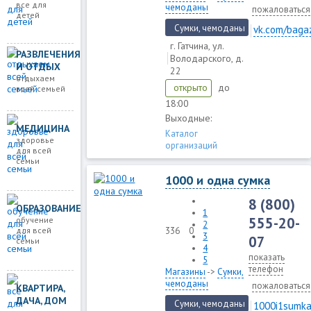
все для
чемоданы
пожаловаться
детей
Сумки, чемоданы
vk.com/baga
г. Гатчина, ул.
РАЗВЛЕЧЕНИЯ
Володарского, д.
И ОТДЫХ
22
отдыхаем
до
открыто
всей семьей
18:00
Выходные:
МЕДИЦИНА
Каталог
здоровье
организаций
для всей
семьи
1000 и одна сумка
8 (800)
ОБРАЗОВАНИЕ
1
555-20-
обучение
2
336
0
для всей
3
07
семьи
4
показать
5
телефон
Магазины
->
Сумки,
чемоданы
пожаловаться
КВАРТИРА,
ДАЧА, ДОМ
Сумки, чемоданы
1000i1sumka