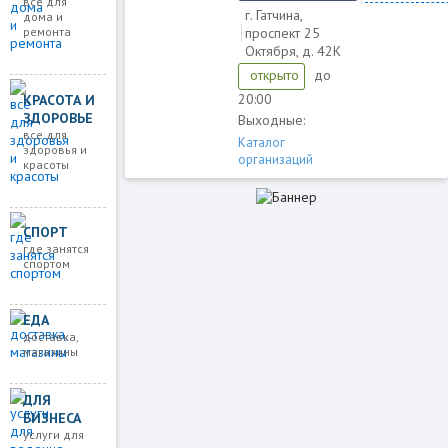
все для
г. Гатчина,
дома и
ремонта
проспект 25
Октября, д. 42К
до
открыто
20:00
КРАСОТА И
ЗДОРОВЬЕ
Выходные:
все для
Каталог
здоровья и
организаций
красоты
СПОРТ
где занятся
спортом
ЕДА
доставка,
магазины
ДЛЯ
БИЗНЕСА
услуги для