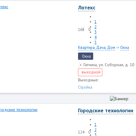
Лотекс
1
2
168
0
3
4
5
Квартира, Дача, Дом
->
Окна
Окна
г. Гатчина, ул. Соборная, д. 10
выходной
Выходные:
Стройка
Городские технологии
1
2
124
0
3