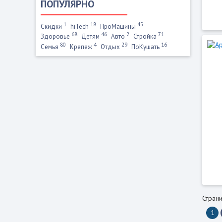
ПОПУЛЯРНО
1
18
45
Скидки
hiTech
ПроМашины
68
46
2
71
Здоровье
Детям
Авто
Стройка
80
4
29
16
Семья
Крепеж
Отдых
ПоКушать
Страни
1