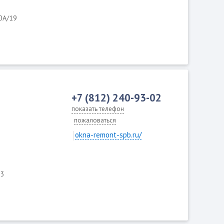
40А/19
+7 (812) 240-93-02
показать телефон
пожаловаться
okna-remont-spb.ru/
 3