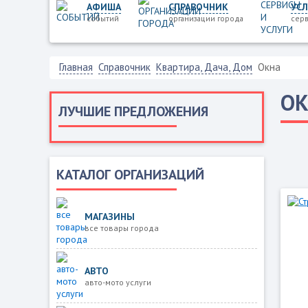
АФИША
СПРАВОЧНИК
УСЛ
событий
организации города
серв
Главная
Справочник
Квартира, Дача, Дом
Окна
О
ЛУЧШИЕ ПРЕДЛОЖЕНИЯ
КАТАЛОГ ОРГАНИЗАЦИЙ
МАГАЗИНЫ
все товары города
АВТО
авто-мото услуги