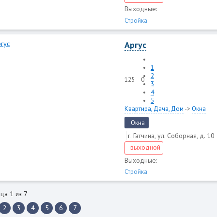
Выходные:
Стройка
Аргус
1
2
125
0
3
4
5
Квартира, Дача, Дом
->
Окна
Окна
г. Гатчина, ул. Соборная, д. 10
выходной
Выходные:
Стройка
ца 1 из 7
2
3
4
5
6
7