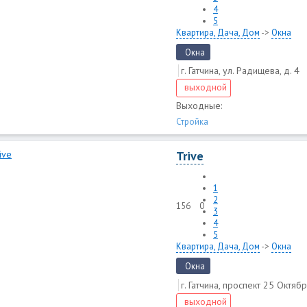
4
5
Квартира, Дача, Дом
->
Окна
Окна
г. Гатчина, ул. Радищева, д. 4
выходной
Выходные:
Стройка
Trive
1
2
156
0
3
4
5
Квартира, Дача, Дом
->
Окна
Окна
г. Гатчина, проспект 25 Октябр
выходной