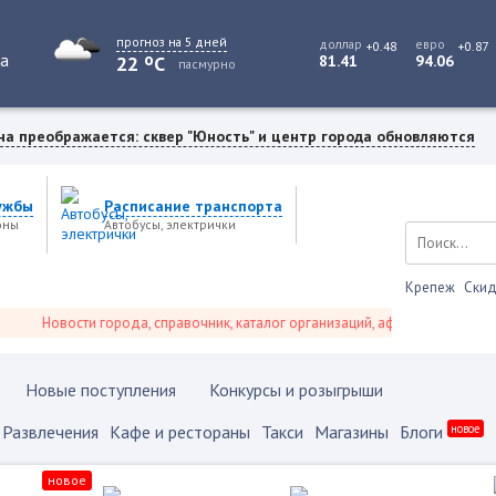
прогноз на 5 дней
доллар
евро
+0.48
+0.87
o
та
22
C
81.41
94.06
пасмурно
на преображается: сквер "Юность" и центр города обновляются
ужбы
Расписание транспорта
оны
Автобусы, электрички
Крепеж
Скид
Новости города, справочник, каталог организаций, афиша событий и не тол
Новые поступления
Конкурсы и розыгрыши
Развлечения
Кафе и рестораны
Такси
Магазины
Блоги
новое
новое