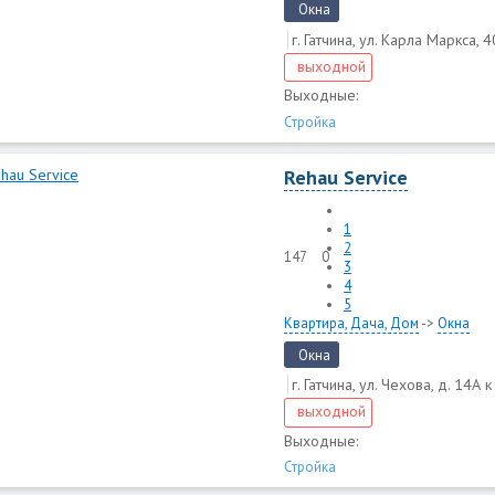
Окна
г. Гатчина, ул. Карла Маркса, 
выходной
Выходные:
Стройка
Rehau Service
1
2
147
0
3
4
5
Квартира, Дача, Дом
->
Окна
Окна
г. Гатчина, ул. Чехова, д. 14А к
выходной
Выходные:
Стройка