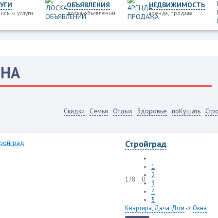
УГИ
ОБЪЯВЛЕНИЯ
НЕДВИЖИМОСТЬ
исы и услуги
доска объявлений
аренда, продажа
КНА
Скидки
Семья
Отдых
Здоровье
поКушать
Стр
Стройград
1
2
178
0
3
4
5
Квартира, Дача, Дом
->
Окна