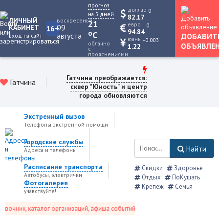
прогноз
доллар
0
на 5 дней
82.17
ЛИЧНЫЙ
воскресенье
21
евро
0
09
КАБИНЕТ
16+
94.84
o
C
августа
ДОБАВИТ
вход на сайт
юань
+0.003
облачно
ОБЪЯВЛЕ
1.22
с
прояснениями
Гатчина преображается:
Гатчина
сквер "Юность" и центр
города обновляются
Экстренный вызов
Телефоны экстренной помощи
Городские службы
Найти
Адреса и телефоны
Расписание транспорта
Скидки
Здоровье
Автобусы, электрички
Отдых
ПоКушать
Фотогалерея
Крепеж
Семья
учавствуйте!
очник, каталог организаций, афиша событий и не только это.