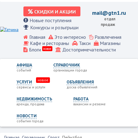
СКИДКИ И АКЦИИ
mail@gtn1.ru
отдел
Новые поступления
продаж
Конкурсы и розыгрыши
Главная
Это интересно
Развлечения
Кафе и рестораны
Такси
Магазины
Блоги
новое
Достопримечательности
АФИША
СПРАВОЧНИК
событий
организации города
новое
УСЛУГИ
ОБЪЯВЛЕНИЯ
сервисы и услуги
доска объявлений
НЕДВИЖИМОСТЬ
РАБОТА
аренда, продажа
вакансии и резюме
НОВОСТИ
события города
Главная
Справочник
Спорт
Пейнтбол