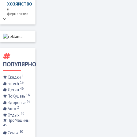
ХОЗЯЙСТВО
и
фермерство
ПОПУЛЯРНО
1
Скидки
18
hiTech
46
Детям
16
ПоКушать
68
Здоровье
2
Авто
29
Отдых
ПроМашины
45
80
Семья