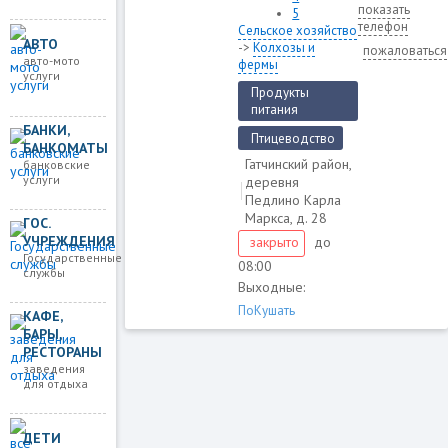
показать
5
телефон
Сельское хозяйство
АВТО
->
Колхозы и
пожаловаться
авто-мото
фермы
услуги
Продукты
питания
БАНКИ,
Птицеводство
БАНКОМАТЫ
Гатчинский район,
банковские
услуги
деревня
Педлино Карла
Маркса, д. 28
ГОС.
УЧРЕЖДЕНИЯ
до
закрыто
Государственные
08:00
службы
Выходные:
ПоКушать
КАФЕ,
БАРЫ,
РЕСТОРАНЫ
заведения
для отдыха
ДЕТИ