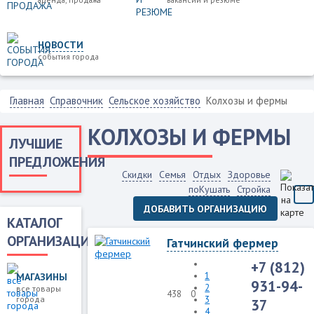
НОВОСТИ
события города
Главная
Справочник
Сельское хозяйство
Колхозы и фермы
КОЛХОЗЫ И ФЕРМЫ
ЛУЧШИЕ
ПРЕДЛОЖЕНИЯ
Скидки
Семья
Отдых
Здоровье
поКушать
Стройка
ДОБАВИТЬ ОРГАНИЗАЦИЮ
КАТАЛОГ
ОРГАНИЗАЦИЙ
Гатчинский фермер
+7 (812)
1
МАГАЗИНЫ
931-94-
2
все товары
438
0
города
3
37
4