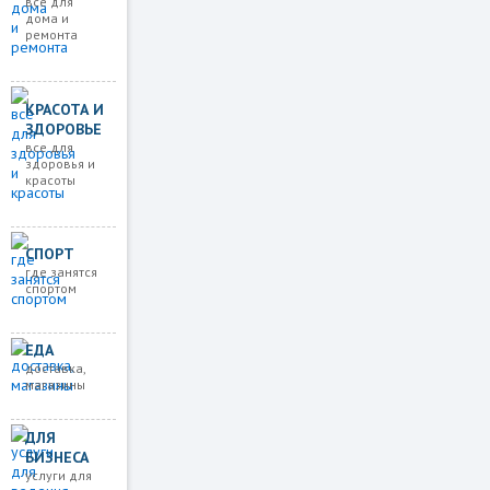
все для
дома и
ремонта
КРАСОТА И
ЗДОРОВЬЕ
все для
здоровья и
красоты
СПОРТ
где занятся
спортом
ЕДА
доставка,
магазины
ДЛЯ
БИЗНЕСА
услуги для