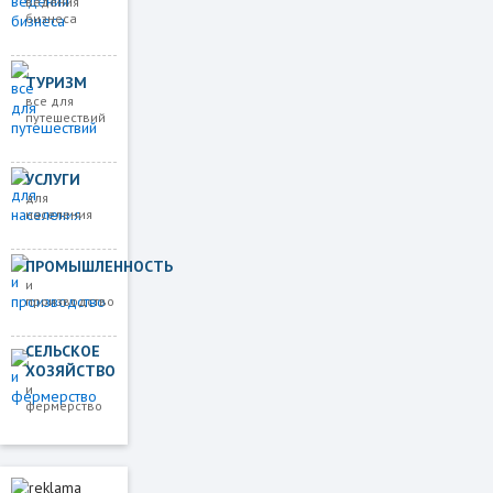
ведения
бизнеса
ТУРИЗМ
все для
путешествий
УСЛУГИ
для
населения
ПРОМЫШЛЕННОСТЬ
и
производство
СЕЛЬСКОЕ
ХОЗЯЙСТВО
и
фермерство