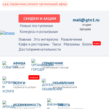
да, справочник, каталог организаций, афиша событий и не только это.
СКИДКИ И АКЦИИ
mail@gtn1.ru
отдел
Новые поступления
продаж
Конкурсы и розыгрыши
Главная
Это интересно
Развлечения
Кафе и рестораны
Такси
Магазины
Блоги
новое
Достопримечательности
АФИША
СПРАВОЧНИК
событий
организации города
новое
УСЛУГИ
ОБЪЯВЛЕНИЯ
сервисы и услуги
доска объявлений
НЕДВИЖИМОСТЬ
РАБОТА
аренда, продажа
вакансии и резюме