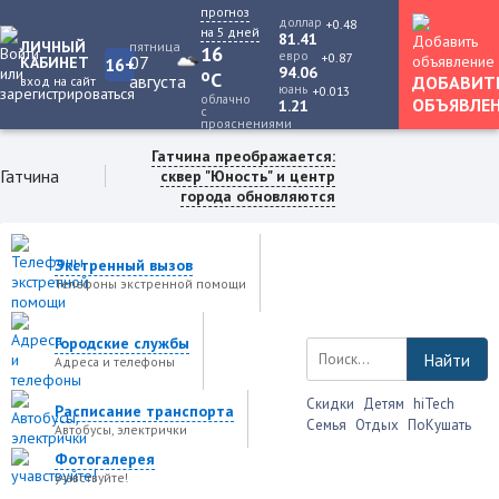
прогноз
доллар
+0.48
на 5 дней
81.41
ЛИЧНЫЙ
пятница
16
евро
+0.87
07
КАБИНЕТ
16+
94.06
o
C
августа
ДОБАВИТ
вход на сайт
юань
+0.013
облачно
ОБЪЯВЛЕ
1.21
с
прояснениями
Гатчина преображается:
Гатчина
сквер "Юность" и центр
города обновляются
Экстренный вызов
Телефоны экстренной помощи
Городские службы
Найти
Адреса и телефоны
Скидки
Детям
hiTech
Расписание транспорта
Семья
Отдых
ПоКушать
Автобусы, электрички
Фотогалерея
учавствуйте!