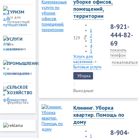
уборке офисов,
помещений,
ТУРИЗМ
территории
все для
путешествий
8-921-
1
444-82-
2
329
0
УСЛУГИ
3
69
для
4
населения
показать
5
телефон
Услуги для
населения
->
пожаловаться
ПРОМЫШЛЕННОСТЬ
Бытовые услуги
и
производство
Уборка
СЕЛЬСКОЕ
Выходные:
ХОЗЯЙСТВО
и
фермерство
Клининг. Уборка
квартир. Помощь по
дому
8-904-
1