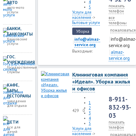
4
АВТО
показать
5
авто-мото
телефон
услуги
Услуги для
населения
->
все
Бытовые услуги
телефоны
БАНКИ,
пожаловаться
Уборка
БАНКОМАТЫ
info@almaz
info@almaz-
банковские
услуги
service.org
service.org
Выходные:
almaz-
ГОС.
service.org
УЧРЕЖДЕНИЯ
Государственные
службы
Клининговая компания
«Идеал». Уборка жилья
КАФЕ,
и офисов
БАРЫ,
РЕСТОРАНЫ
8-911-
заведения
1
для отдыха
832-93-
2
429
0
3
03
4
ДЕТИ
показать
5
все для
телефон
Услуги для
детей
населения
->
пожаловаться