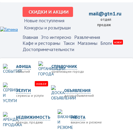
СКИДКИ И АКЦИИ
mail@gtn1.ru
отдел
Новые поступления
продаж
Конкурсы и розыгрыши
Главная
Это интересно
Развлечения
Кафе и рестораны
Такси
Магазины
Блоги
новое
Достопримечательности
АФИША
СПРАВОЧНИК
событий
организации города
новое
УСЛУГИ
ОБЪЯВЛЕНИЯ
сервисы и услуги
доска объявлений
НЕДВИЖИМОСТЬ
РАБОТА
аренда, продажа
вакансии и резюме