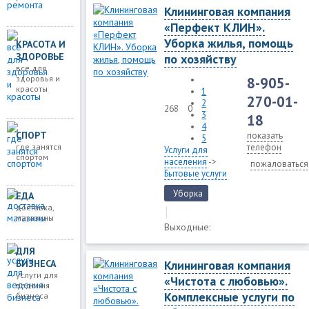
Клининговая компания
«Перфект КЛИН».
Уборка жилья, помощь
КРАСОТА И
ЗДОРОВЬЕ
по хозяйству
все для
здоровья и
8-905-
красоты
1
270-01-
2
268
0
3
18
4
СПОРТ
показать
5
где занятся
телефон
Услуги для
спортом
населения
->
пожаловаться
Бытовые услуги
Уборка
ЕДА
доставка,
магазины
Выходные:
ДЛЯ
Клининговая компания
БИЗНЕСА
услуги для
«Чистота с любовью».
ведения
Комплексные услуги по
бизнеса