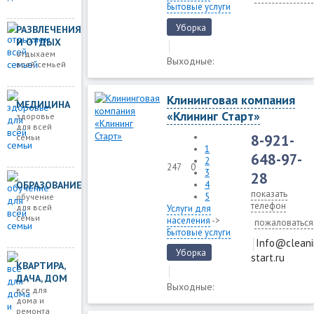
Бытовые услуги
Уборка
РАЗВЛЕЧЕНИЯ
И ОТДЫХ
отдыхаем
Выходные:
всей семьей
Клининговая компания
МЕДИЦИНА
«Клининг Старт»
здоровье
для всей
8-921-
семьи
1
648-97-
2
247
0
3
28
ОБРАЗОВАНИЕ
4
показать
5
обучение
телефон
для всей
Услуги для
семьи
населения
->
пожаловаться
Бытовые услуги
Info@cleani
Уборка
start.ru
КВАРТИРА,
ДАЧА, ДОМ
Выходные:
все для
дома и
ремонта