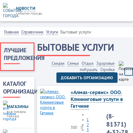
НОВОСТИ
события города
Главная
Справочник
Услуги
Бытовые услуги
БЫТОВЫЕ УСЛУГИ
ЛУЧШИЕ
ПРЕДЛОЖЕНИЯ
Скидки
Семья
Отдых
Здоровье
поКушать
Стройка
ДОБАВИТЬ ОРГАНИЗАЦИЮ
КАТАЛОГ
ОРГАНИЗАЦИЙ
«Алмаз-сервис» ООО.
Клининговые услуги в
Гатчине
МАГАЗИНЫ
все товары
(8-
города
1
81371)
2
300
0
3
4-32-78