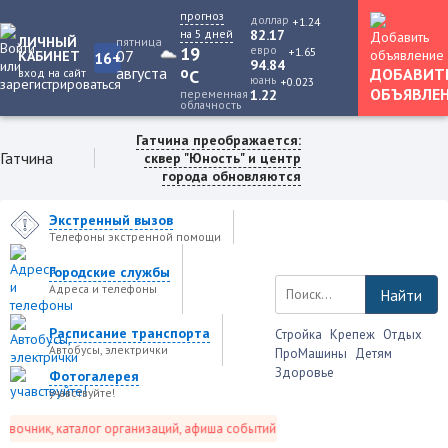
прогноз
доллар
+1.24
на 5 дней
82.17
ЛИЧНЫЙ
пятница
19
евро
+1.65
07
КАБИНЕТ
16+
94.84
августа
o
ДОБАВИТ
вход на сайт
C
юань
+0.023
ОБЪЯВЛЕ
переменная
1.22
облачность
Гатчина преображается:
Гатчина
сквер "Юность" и центр
города обновляются
Экстренный вызов
Телефоны экстренной помощи
Городские службы
Адреса и телефоны
Найти
Расписание транспорта
Стройка
Крепеж
Отдых
Автобусы, электрички
ПроМашины
Детям
Здоровье
Фотогалерея
учавствуйте!
очник, каталог организаций, афиша событий и не только это.