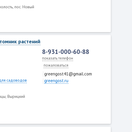
волость, пос. Новый
итомник растений
8-931-000-60-88
показать телефон
пожаловаться
greengost41@gmail.com
для садоводов
greengost.ru
ицы, Вырицкий