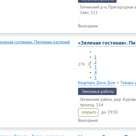
Гатчинский р-н, Пригородная 
Свет, 111
Выходные:
«Зеленая гостиная». П
1
2
279
0
3
4
5
Квартира, Дача, Дом
->
Товары 
Земляные работы
Гатчинский район, дер. Куров
проезд, 114
до 19:30
открыто
Выходные: