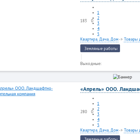
1
2
183
0
3
4
5
Квартира, Дача, Дом
->
Товары 
Земляные работы
Выходные:
«Апрель» ООО. Ландша
1
2
280
0
3
4
5
Квартира, Дача, Дом
->
Товары 
Земляные работы