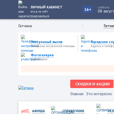
ЛИЧНЫЙ КАБИНЕТ
суббота
16+
08 авгус
вход на сайт
Гатчина
Гатчи
Экстренный вызов
Городские сл
Телефоны экстренной помощи
Адреса и телеф
Фотогалерея
учавствуйте!
СКИДКИ И АКЦИИ
Главная
Это интересно
АФИША
СПРАВОЧНИК
УСЛ