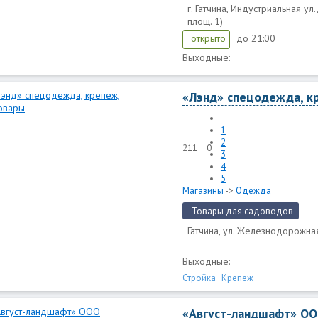
г. Гатчина, Индустриальная ул.
площ. 1)
до 21:00
открыто
Выходные:
«Лэнд» спецодежда, к
1
2
211
0
3
4
5
Магазины
->
Одежда
Товары для садоводов
Гатчина, ул. Железнодорожная
Выходные:
Стройка
Крепеж
«Август-ландшафт» О