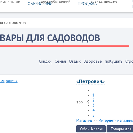
исы и услуги
доска объявлений
аренда, продажа
ля садоводов
ВАРЫ ДЛЯ САДОВОДОВ
Скидки
Семья
Отдых
Здоровье
поКушать
Стр
«Петрович»
1
2
399
0
3
4
5
Магазины
->
Интернет - магазин
Обои, Краски
Товары для