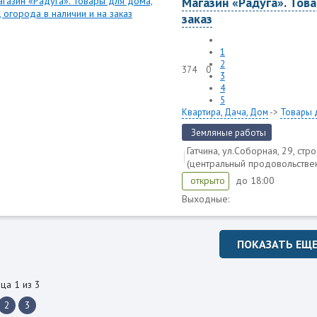
Магазин «Радуга». Това
заказ
1
2
374
0
3
4
5
Квартира, Дача, Дом
->
Товары 
Земляные работы
Гатчина, ул.Соборная, 29, стр
(центральный продовольстве
до 18:00
открыто
Выходные:
ПОКАЗАТЬ ЕЩ
ца 1 из 3
2
3