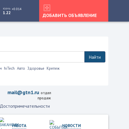
юань
+0.014
1.22
ДОБАВИТЬ ОБЪЯВЛЕНИЕ
Найти
м
hiTech
Авто
Здоровье
Крепеж
ко это.
mail@gtn1.ru
отдел
продаж
Достопримечательности
РАБОТА
НОВОСТИ