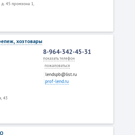
, д. 45 промзона 1,
репеж, хозтовары
8-964-342-45-31
показать телефон
пожаловаться
lendspb@list.ru
prof-lend.ru
, 43
ОО