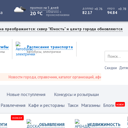
прогноз на 5 дней
доллар
евро
+0.76
+0.78
o
та
облачно с
20
C
82.17
94.84
прояснениями
на преображается: сквер "Юность" и центр города обновляются
ужбы
Расписание транспорта
оны
Автобусы, электрички
Скидки
Детя
Новости города, справочник, каталог организаций, афиша событий и не толь
Новые поступления
Конкурсы и розыгрыши
Развлечения
Кафе и рестораны
Такси
Магазины
Блоги
новое
новое
УГИ
ОБЪЯВЛЕНИЯ
НЕДВИЖИМОСТЬ