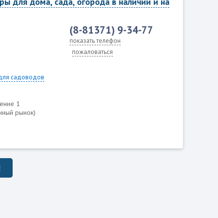
ры для дома, сада, огорода в наличии и на
(8-81371) 9-34-77
показать телефон
пожаловаться
для садоводов
оение 1
нный рынок)
Е