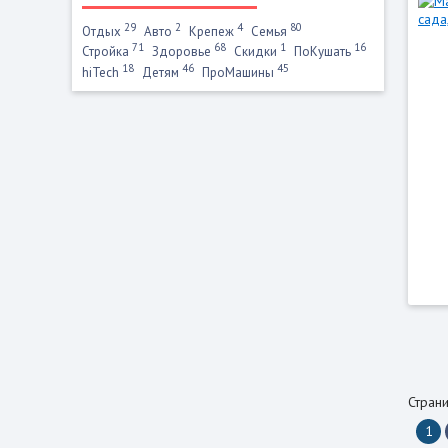
29
2
4
80
Отдых
Авто
Крепеж
Семья
71
68
1
16
Стройка
Здоровье
Скидки
ПоКушать
18
46
45
hiTech
Детям
ПроМашины
Страни
1