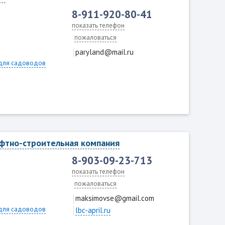
8-911-920-80-41
показать телефон
пожаловаться
paryland@mail.ru
для садоводов
фтно-строительная компания
8-903-09-23-713
показать телефон
пожаловаться
maksimovse@gmail.com
для садоводов
lbc-april.ru